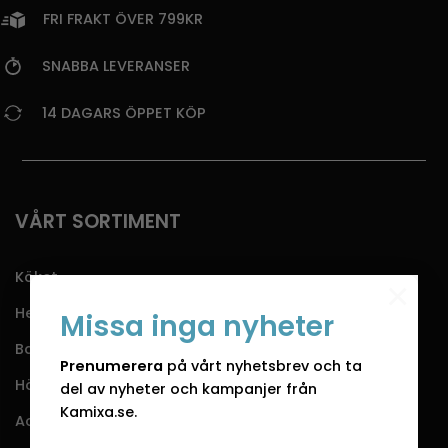
FRI FRAKT ÖVER 799KR
SNABBA LEVERANSER
14 DAGARS ÖPPET KÖP
VÅRT SORTIMENT
Köket
×
Hemmet
Missa inga nyheter
Badrummet
Prenumerera
på vårt nyhetsbrev och ta
Högtider
del av nyheter och kampanjer från
Kamixa.se.
Accessoarer