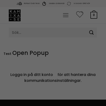
Skip
FRI FRAKT ÖVER 799 KR
SNABBA LEVERANSER
14 DAGARS ÖPPET KÖP
to
content
0
Sök
efter:
Open Popup
Test
Logga in på ditt konto
för att hantera dina
kommunikationsinställningar.