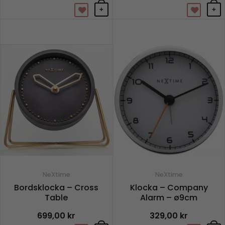
+
+
NeXtime
NeXtime
Bordsklocka – Cross
Klocka – Company
Table
Alarm – ø9cm
699,00
kr
329,00
kr