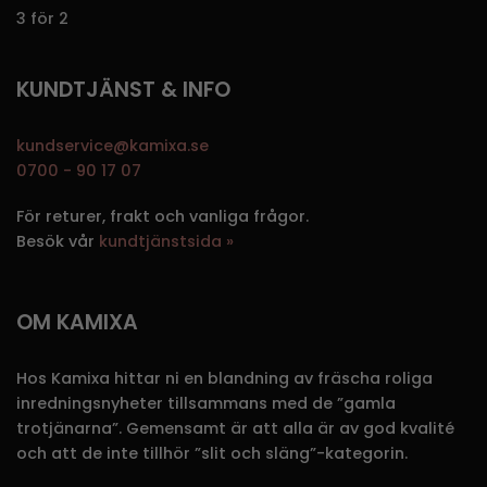
3 för 2
KUNDTJÄNST & INFO
kundservice@kamixa.se
0700 - 90 17 07
För returer, frakt och vanliga frågor.
Besök vår
kundtjänstsida »
OM KAMIXA
Hos Kamixa hittar ni en blandning av fräscha roliga
inredningsnyheter tillsammans med de ”gamla
trotjänarna”. Gemensamt är att alla är av god kvalité
och att de inte tillhör ”slit och släng”-kategorin.