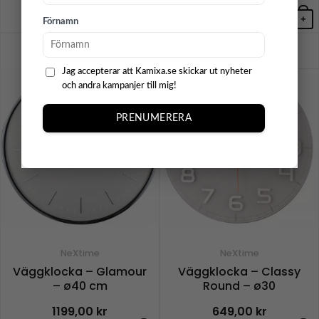
+
+
Förnamn
Jag accepterar att Kamixa.se skickar ut nyheter
och andra kampanjer till mig!
PRENUMERERA
NeXtime
NeXtime
Väggklocka – Glamour
Väggklocka – Classy
– ø40 cm
Round – ø30
1199,00
kr
649,00
kr