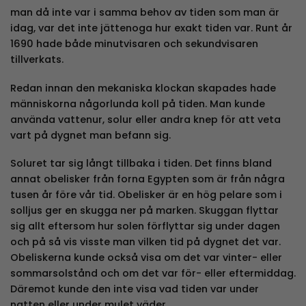
man då inte var i samma behov av tiden som man är
idag, var det inte jättenoga hur exakt tiden var. Runt år
1690 hade både minutvisaren och sekundvisaren
tillverkats.
Redan innan den mekaniska klockan skapades hade
människorna någorlunda koll på tiden. Man kunde
använda vattenur, solur eller andra knep för att veta
vart på dygnet man befann sig.
Soluret tar sig långt tillbaka i tiden. Det finns bland
annat obelisker från forna Egypten som är från några
tusen år före vår tid. Obelisker är en hög pelare som i
solljus ger en skugga ner på marken. Skuggan flyttar
sig allt eftersom hur solen förflyttar sig under dagen
och på så vis visste man vilken tid på dygnet det var.
Obeliskerna kunde också visa om det var vinter- eller
sommarsolstånd och om det var för- eller eftermiddag.
Däremot kunde den inte visa vad tiden var under
natten eller under mulet väder.