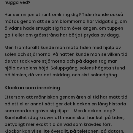
hugga ved?
Hur ser miljön ut runt omkring dig? Tiden kunde också
mätas genom att se om blommorna har vidgat sig, om
älvdans hade smugit sig fram över ängen, om tuppen
galt eller om grässtråna har börjat prydas av dagg.
Men framförallt kunde man mäta tiden med hjälp av
solen och stjärnorna. På natten kunde man se vilken tid
de var tack vare stjärnorna och på dagen tog man
hjälp av solens höjd. Soluppgång, solens högsta stund
på himlen, då var det middag, och sist solnedgång.
Klockan som inredning
Eftersom att människan genom åren alltid har mätt tid
på ett eller annat sätt ger det klockan en lång historia
som man kan gräva sig djupt i. Men klockan idag?
Samhället idag kräver att människor har koll på tiden,
betydligt mer exakt tid än vad som krävdes förr.
Klockor kan vi se lite överallt, på telefonen, på datorn,