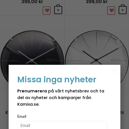
399,00
kr
399,00
kr
+
+
×
Missa inga nyheter
Prenumerera
på vårt nyhetsbrev och ta
del av nyheter och kampanjer från
Kamixa.se.
NeXtime
NeXtime
Klocka – Big Stripe Mini
Klocka – Big Stripe Mini
Dome – ø20 cm
Dome – ø20 cm
Email
269,00
kr
269,00
kr