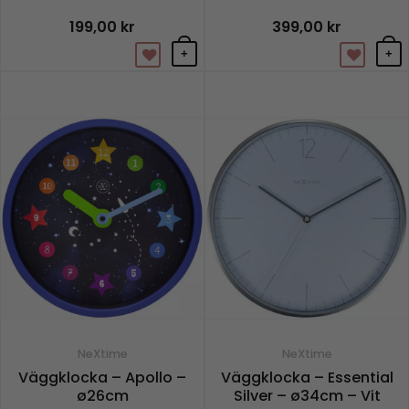
199,00
kr
399,00
kr
+
+
NeXtime
NeXtime
Väggklocka – Apollo –
Väggklocka – Essential
ø26cm
Silver – ø34cm – Vit