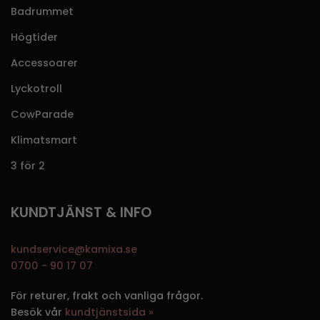
Badrummet
Högtider
Accessoarer
Lyckotroll
CowParade
Klimatsmart
3 för 2
KUNDTJÄNST & INFO
kundservice@kamixa.se
0700 - 90 17 07
För returer, frakt och vanliga frågor.
Besök vår
kundtjänstsida »