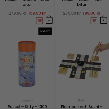
bitar
bitar
279,00
kr
Det
199,00
kr
Det
279,00
kr
Det
199,00
kr
Det
ursprungliga
nuvarande
ursprungliga
nuva
priset
priset
priset
prise
+
+
var:
är:
var:
är:
279,00 kr.
199,00 kr.
279,00 kr.
199,0
NYHET
Legami
Balvi
Pussel – Kitty – 1000
Fia med knuff Sushi –