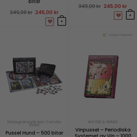
bitar
349,00
kr
Det
245,00
kr
Det
ursprungliga
nuv
349,00
kr
Det
245,00
kr
Det
priset
pris
ursprungliga
nuvarande
+
var:
är:
priset
priset
349,00 kr.
245,
+
var:
är:
349,00 kr.
245,00 kr.
KLIMATSMART
Nääsgränsgården: Camilla
WATER & WINES
Ståhl
Vinpussel – Periodiska
Pussel Hund – 500 bitar
Systemet av Vin – 1000