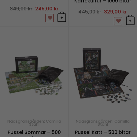
Kaffekultur – 1000 bitar
349,00
kr
Det
245,00
kr
Det
445,00
kr
Det
329,00
kr
Det
ursprungliga
nuvarande
ursprungliga
nuv
priset
priset
+
priset
pris
var:
är:
+
var:
är:
349,00 kr.
245,00 kr.
445,00 kr.
329,
Nääsgränsgården: Camilla
Nääsgränsgården: Camilla
Ståhl
Ståhl
Pussel Sommar – 500
Pussel Katt – 500 bitar