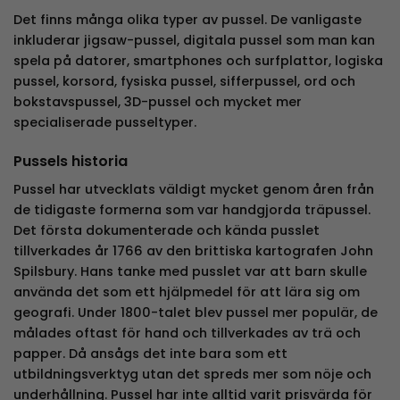
Det finns många olika typer av pussel. De vanligaste
inkluderar jigsaw-pussel, digitala pussel som man kan
spela på datorer, smartphones och surfplattor, logiska
pussel, korsord, fysiska pussel, sifferpussel, ord och
bokstavspussel, 3D-pussel och mycket mer
specialiserade pusseltyper.
Pussels historia
Pussel har utvecklats väldigt mycket genom åren från
de tidigaste formerna som var handgjorda träpussel.
Det första dokumenterade och kända pusslet
tillverkades år 1766 av den brittiska kartografen John
Spilsbury. Hans tanke med pusslet var att barn skulle
använda det som ett hjälpmedel för att lära sig om
geografi. Under 1800-talet blev pussel mer populär, de
målades oftast för hand och tillverkades av trä och
papper. Då ansågs det inte bara som ett
utbildningsverktyg utan det spreds mer som nöje och
underhållning. Pussel har inte alltid varit prisvärda för