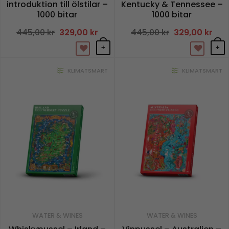
introduktion till ölstilar –
Kentucky & Tennessee –
1000 bitar
1000 bitar
445,00
kr
Det
329,00
kr
Det
445,00
kr
Det
329,00
kr
Det
ursprungliga
nuvarande
ursprungliga
nuv
priset
priset
priset
pris
+
+
var:
är:
var:
är:
445,00 kr.
329,00 kr.
445,00 kr.
329,
KLIMATSMART
KLIMATSMART
WATER & WINES
WATER & WINES