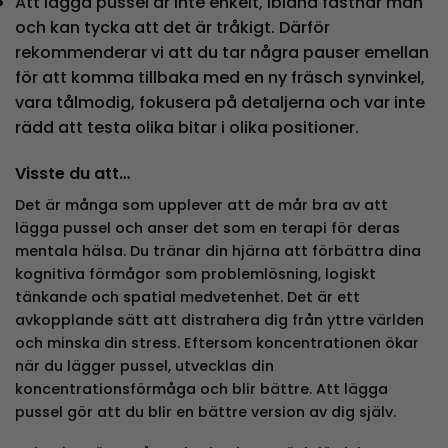
Att lägga pussel är inte enkelt, ibland fastnar man
och kan tycka att det är tråkigt. Därför
rekommenderar vi att du tar några pauser emellan
för att komma tillbaka med en ny fräsch synvinkel,
vara tålmodig, fokusera på detaljerna och var inte
rädd att testa olika bitar i olika positioner.
Visste du att…
Det är många som upplever att de mår bra av att
lägga pussel och anser det som en terapi för deras
mentala hälsa. Du tränar din hjärna att förbättra dina
kognitiva förmågor som problemlösning, logiskt
tänkande och spatial medvetenhet. Det är ett
avkopplande sätt att distrahera dig från yttre världen
och minska din stress. Eftersom koncentrationen ökar
när du lägger pussel, utvecklas din
koncentrationsförmåga och blir bättre. Att lägga
pussel gör att du blir en bättre version av dig själv.