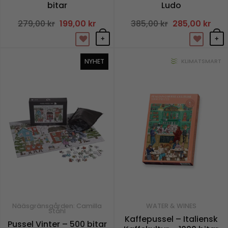
bitar
Ludo
279,00
kr
Det
199,00
kr
Det
385,00
kr
Det
285,00
kr
Det
ursprungliga
nuvarande
ursprungliga
nuv
priset
priset
priset
prise
+
+
var:
är:
var:
är:
279,00 kr.
199,00 kr.
385,00 kr.
285,0
NYHET
KLIMATSMART
Nääsgränsgården: Camilla
WATER & WINES
Ståhl
Kaffepussel – Italiensk
Pussel Vinter – 500 bitar