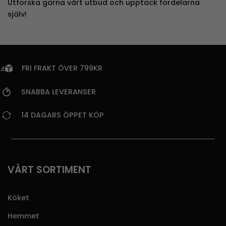
Utforska gärna vårt utbud och upptäck fördelarna
själv!
FRI FRAKT ÖVER 799KR
SNABBA LEVERANSER
14 DAGARS ÖPPET KÖP
VÅRT SORTIMENT
Köket
Hemmet