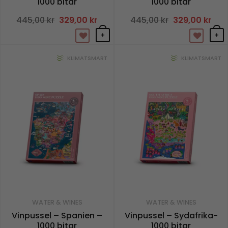
1000 bitar
1000 bitar
445,00
kr
Det
329,00
kr
Det
445,00
kr
Det
329,00
kr
Det
ursprungliga
nuvarande
ursprungliga
nuv
priset
priset
priset
pris
+
+
var:
är:
var:
är:
445,00 kr.
329,00 kr.
445,00 kr.
329,
KLIMATSMART
KLIMATSMART
WATER & WINES
WATER & WINES
Vinpussel – Spanien –
Vinpussel – Sydafrika-
1000 bitar
1000 bitar