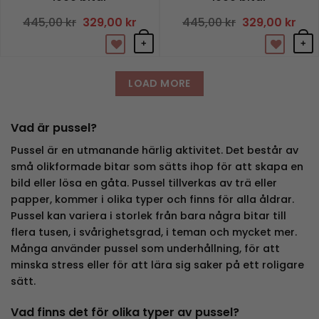
445,00
kr
Det
329,00
kr
Det
445,00
kr
Det
329,00
kr
Det
ursprungliga
nuvarande
ursprungliga
nuv
priset
priset
priset
pris
+
+
var:
är:
var:
är:
445,00 kr.
329,00 kr.
445,00 kr.
329,
LOAD MORE
Vad är pussel?
Pussel är en utmanande härlig aktivitet. Det består av
små olikformade bitar som sätts ihop för att skapa en
bild eller lösa en gåta. Pussel tillverkas av trä eller
papper, kommer i olika typer och finns för alla åldrar.
Pussel kan variera i storlek från bara några bitar till
flera tusen, i svårighetsgrad, i teman och mycket mer.
Många använder pussel som underhållning, för att
minska stress eller för att lära sig saker på ett roligare
sätt.
Vad finns det för olika typer av pussel?