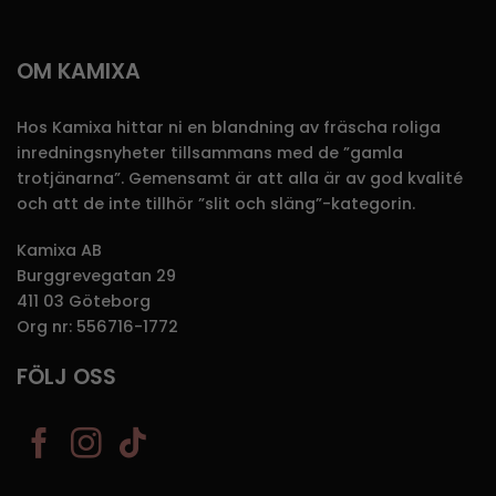
OM KAMIXA
Hos Kamixa hittar ni en blandning av fräscha roliga
inredningsnyheter tillsammans med de ”gamla
trotjänarna”. Gemensamt är att alla är av god kvalité
och att de inte tillhör ”slit och släng”-kategorin.
Kamixa AB
Burggrevegatan 29
411 03 Göteborg
Org nr: 556716-1772
FÖLJ OSS