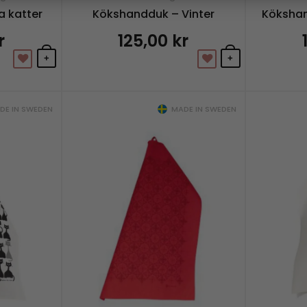
a katter
Kökshandduk – Vinter
Kökshan
r
125,00
kr
+
+
E IN SWEDEN
MADE IN SWEDEN