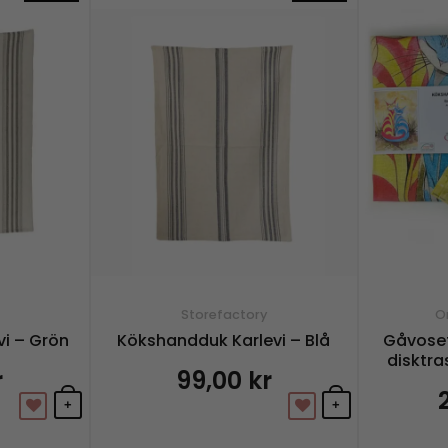
Storefactory
Or
i – Grön
Kökshandduk Karlevi – Blå
Gåvose
disktr
r
99,00
kr
+
+