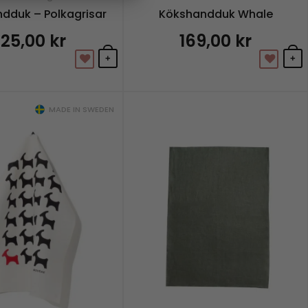
dduk – Polkagrisar
Kökshandduk Whale
125,00
kr
169,00
kr
+
+
MADE IN SWEDEN