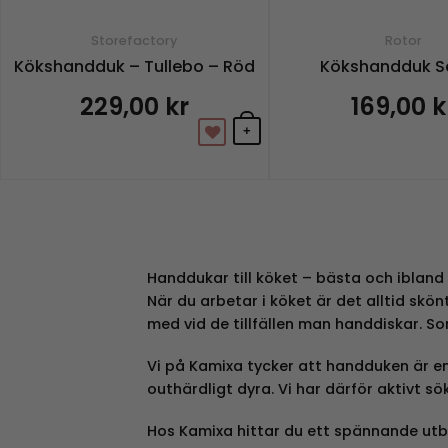
Storefactory
Rotor
Kökshandduk – Tullebo – Röd
Kökshandduk S
229,00
kr
169,00
k
+
Handdukar till köket – bästa och ibland
När du arbetar i köket är det alltid skö
med vid de tillfällen man handdiskar.
Vi på Kamixa tycker att handduken är en 
outhärdligt dyra. Vi har därför aktivt sö
Hos Kamixa hittar du ett spännande utbu