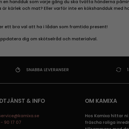
 om en handduk som varje gång du ska tvätta händerna påminne
 är kärlek och mat? Eller varför inte en kökshandduk med h
er ett bra val att ha i lådan som framtida present!
uppdatera dig om skötselråd och materialval.
SNABBA LEVERANSER
DTJÄNST & INFO
OM KAMIXA
service@kamixa.se
Hos Kamixa hittar ni
- 90 17 07
fräscha roliga inre
tillsammans med de