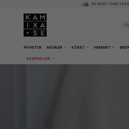
Skip
FRI FRAKT ÖVER 799 
to
content
Sök
efte
NYHETER
MÖBLER
KÖKET
HEMMET
BAD
KAMPANJER