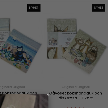
NYHET
NYHET
iginella Original
Originella Original
t kökshandduk och
Gåvoset kökshandduk och
×
asa – Strandsatta
disktrasa – Fikatt
299,00
kr