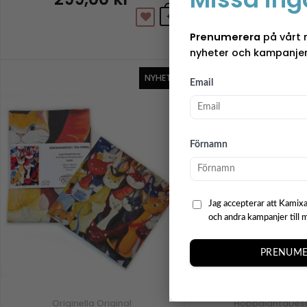
299,00
k
+
Prenumerera
på vårt 
nyheter och kampanjer
NYHET
MADE IN SWEDE
Email
Förnamn
Jag accepterar att Kamixa
och andra kampanjer till 
PRENUME
Originella Original
HoppalantaDes