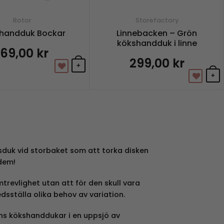
Rotor
Storefactory
handduk Bockar
Linnebacken – Grön
kökshandduk i linne
169,00
kr
299,00
kr
+
+
jäsduk vid storbaket som att torka disken
dem!
trevlighet utan att för den skull vara
edsställa olika behov av variation.
nns kökshanddukar i en uppsjö av