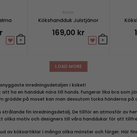
Rotor
elma
Kökshandduk Julstjänor
Köks
r
169,00
kr
+
+
LOAD MORE
 snyggaste inredningsdetaljen i köket!
nt att ha en handduk nära till hands. Fungerar lika bra som 
 Som grädde på moset kan man dessutom torka händerna på 
strålande fin inredningsdetalj. De tillför en atmosfär av hem
kt olika motiv och designers till våra handdukar för att tillfr
d av köksartiklar i många olika mönster och färger. Här fi