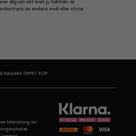
r dig om att livet ju faktiskt är
andavtryck av endera små eller stora
14 DAGARS ÖPPET KÖP
 en blandning av
dningsnyheter
 ”gamla