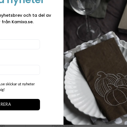
r
+
+
nyhetsbrev och ta del av
 från Kamixa.se.
NYHET
NYHET
N
.se skickar ut nyheter
mig!
RERA
ign
Pluto Design