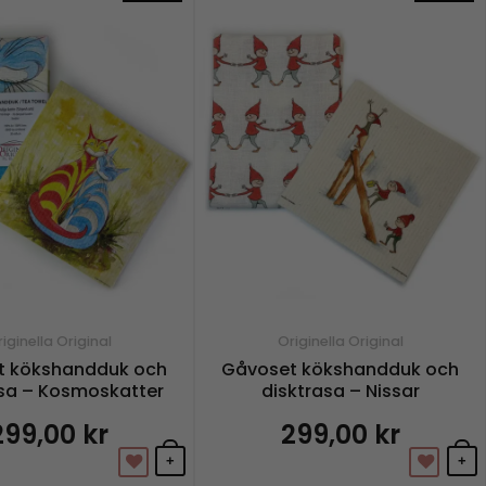
iginella Original
Originella Original
t kökshandduk och
Gåvoset kökshandduk och
asa – Kosmoskatter
disktrasa – Nissar
299,00
kr
299,00
kr
+
+