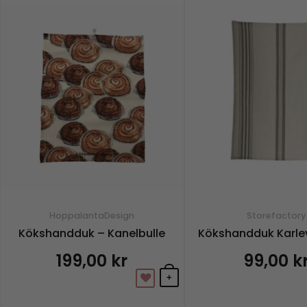
HoppalantaDesign
Storefactory
Kökshandduk – Kanelbulle
Kökshandduk Karlev
199,00
kr
99,00
k
+