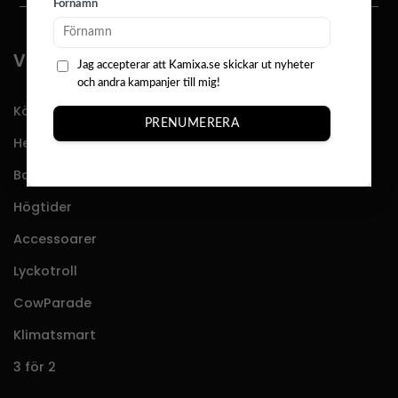
Förnamn
VÅRT SORTIMENT
Jag accepterar att Kamixa.se skickar ut nyheter
och andra kampanjer till mig!
Köket
PRENUMERERA
Hemmet
Badrummet
Högtider
Accessoarer
Lyckotroll
CowParade
Klimatsmart
3 för 2