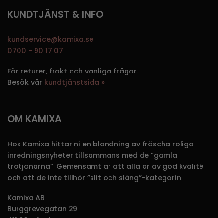
KUNDTJÄNST & INFO
kundservice@kamixa.se
0700 - 90 17 07
För returer, frakt och vanliga frågor.
Besök vår
kundtjänstsida »
OM KAMIXA
Hos Kamixa hittar ni en blandning av fräscha roliga
inredningsnyheter tillsammans med de ”gamla
trotjänarna”. Gemensamt är att alla är av god kvalité
och att de inte tillhör ”slit och släng”-kategorin.
Kamixa AB
Burggrevegatan 29