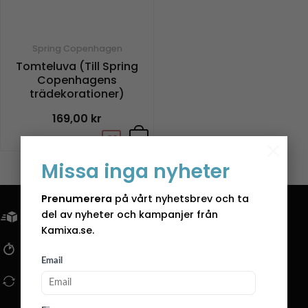
Spring Copenhagen
Tomteluva (Till Spring
Copenhagens
trädekorationer)
169,00
kr
+
×
Missa inga nyheter
Prenumerera
på vårt nyhetsbrev och ta
del av nyheter och kampanjer från
FRI FRAKT ÖVER 799KR
Kamixa.se.
SNABBA LEVERANSER
Email
14 DAGARS ÖPPET KÖP