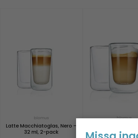
blomus
blomus
Latte Macchiatoglas, Nero –
Cappucinoglas, Nero
32 ml, 2-pack
– 2 pack
Missa ing