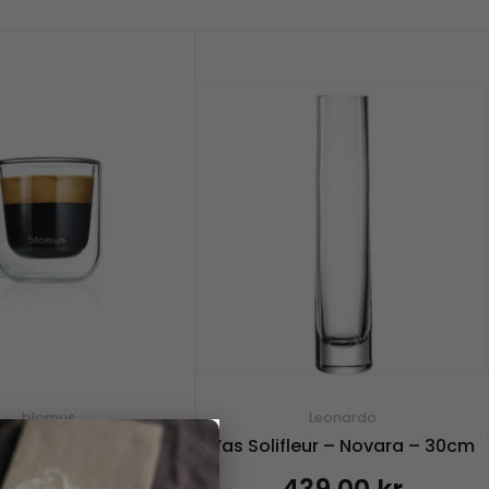
blomus
Leonardo
×
las, Nero – 80 ml – 2
Vas Solifleur – Novara – 30cm
pack