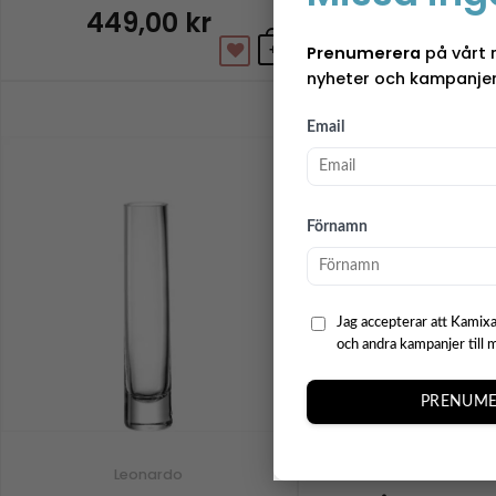
449,00
kr
399,00
k
+
Prenumerera
på vårt 
nyheter och kampanjer
Email
Förnamn
Jag accepterar att Kamixa
och andra kampanjer till 
PRENUME
Leonardo
Leonardo