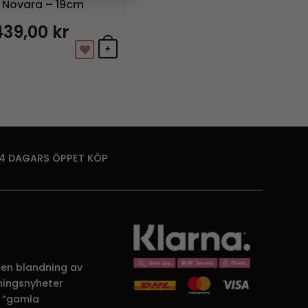
 Novara – 19cm
439,00
kr
+
14 DAGARS ÖPPET KÖP
 en blandning av
dningsnyheter
 ”gamla