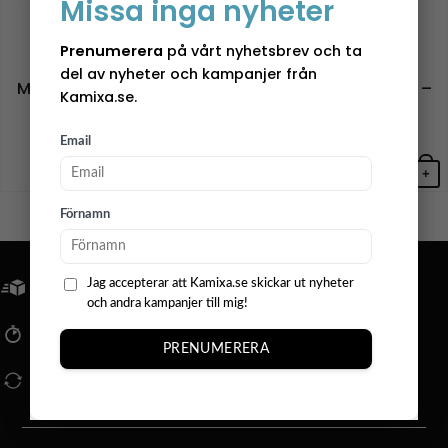
Missa inga nyheter
Prenumerera
på vårt nyhetsbrev och ta
Soapi
Soapi
del av nyheter och kampanjer från
Magnetisk tvålhållare –
Magnetisk tvålhållare –
Kamixa.se.
Petrol
Blå
159,00
kr
159,00
kr
Email
+
+
Förnamn
FRI FRAKT ÖVER 799KR
Jag accepterar att Kamixa.se skickar ut nyheter
och andra kampanjer till mig!
SNABBA LEVERANSER
PRENUMERERA
14 DAGARS ÖPPET KÖP