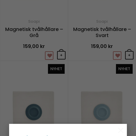
Soapi
Soapi
Magnetisk tvålhållare –
Magnetisk tvålhållare –
Grå
Svart
159,00
kr
159,00
kr
+
+
NYHET
NYHET
×