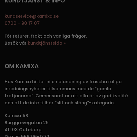
KUNDTJÄNST & INFO
kundservice@kamixa.se
0700 - 90 17 07
För returer, frakt och vanliga frågor.
Besök vår
kundtjänstsida »
OM KAMIXA
Hos Kamixa hittar ni en blandning av fräscha roliga
inredningsnyheter tillsammans med de ”gamla
trotjänarna”. Gemensamt är att alla är av god kvalité
och att de inte tillhör ”slit och släng”-kategorin.
Kamixa AB
Burggrevegatan 29
411 03 Göteborg
Org nr: 556716-1772