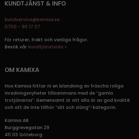
KUNDTJÄNST & INFO
kundservice@kamixa.se
0700 - 90 17 07
För returer, frakt och vanliga frågor.
Besök vår
kundtjänstsida »
OM KAMIXA
Hos Kamixa hittar ni en blandning av fräscha roliga
inredningsnyheter tillsammans med de ”gamla
trotjänarna”. Gemensamt är att alla är av god kvalité
och att de inte tillhör ”slit och släng”-kategorin.
Kamixa AB
Burggrevegatan 29
411 03 Göteborg