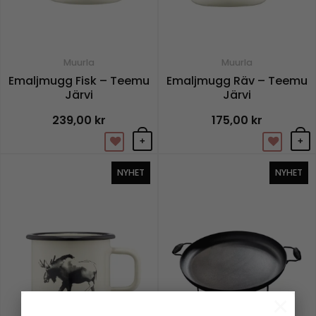
Muurla
Muurla
Emaljmugg Fisk – Teemu
Emaljmugg Räv – Teemu
Järvi
Järvi
239,00
kr
175,00
kr
+
+
NYHET
NYHET
×