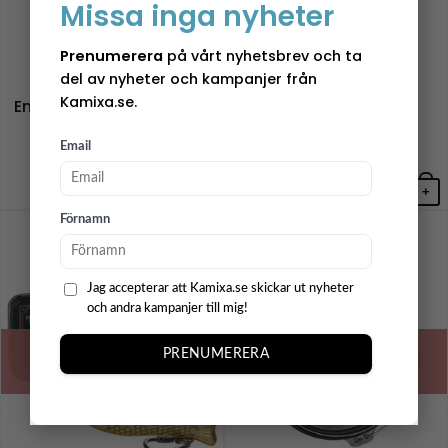
Missa inga nyheter
Prenumerera
på vårt nyhetsbrev och ta
del av nyheter och kampanjer från
Muurla
Satake
Kamixa.se.
Emaljmugg Älg – Teemu
Stek/Traktörhäll-
Järvi
Outdoor – ⌀58cm
Email
175,00
kr
1999,00
kr
+
+
Förnamn
NYHET
Jag accepterar att Kamixa.se skickar ut nyheter
och andra kampanjer till mig!
PRENUMERERA
SLUT I LAGER
SLUT I LAGER