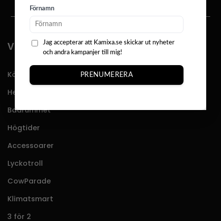
Förnamn
Jag accepterar att Kamixa.se skickar ut nyheter
VÅRT SORTIMENT
och andra kampanjer till mig!
Köket
PRENUMERERA
Hemmet
Badrummet
Högtider
Accessoarer
Lyckotroll
CowParade
Klimatsmart
3 för 2