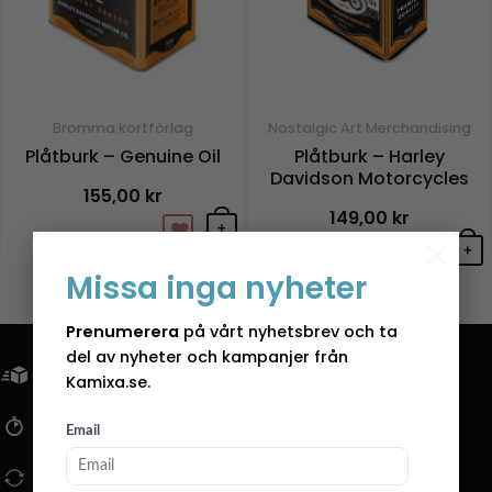
Bromma kortförlag
Nostalgic Art Merchandising
Plåtburk – Genuine Oil
Plåtburk – Harley
Davidson Motorcycles
155,00
kr
149,00
kr
+
×
+
Missa inga nyheter
Prenumerera
på vårt nyhetsbrev och ta
del av nyheter och kampanjer från
FRI FRAKT ÖVER 799KR
Kamixa.se.
SNABBA LEVERANSER
Email
14 DAGARS ÖPPET KÖP