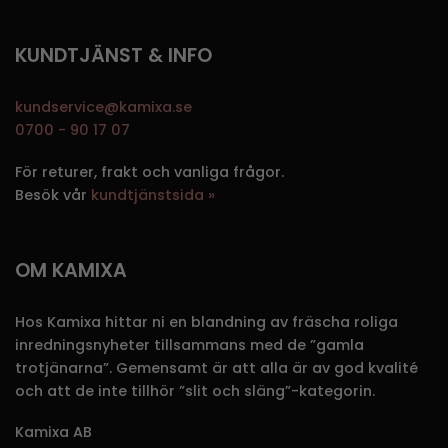
KUNDTJÄNST & INFO
kundservice@kamixa.se
0700 - 90 17 07
För returer, frakt och vanliga frågor.
Besök vår
kundtjänstsida »
OM KAMIXA
Hos Kamixa hittar ni en blandning av fräscha roliga
inredningsnyheter tillsammans med de ”gamla
trotjänarna”. Gemensamt är att alla är av god kvalité
och att de inte tillhör ”slit och släng”-kategorin.
Kamixa AB