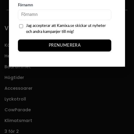
alternativen
alter
Förnamn
kan
kan
väljas
välja
på
på
Jag accepterar att Kamixa.se skickar ut nyheter
VÅRT SORTIMENT
och andra kampanjer till mig!
produktsidan
produ
Köket
PRENUMERERA
Hemmet
Badrummet
Högtider
Accessoarer
Lyckotroll
CowParade
Klimatsmart
3 för 2