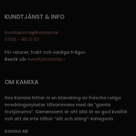
KUNDTJÄNST & INFO
kundservice@kamixa.se
0700 - 90 17 07
För returer, frakt och vanliga frågor.
Besök vår
kundtjänstsida »
OM KAMIXA
Hos Kamixa hittar ni en blandning av fräscha roliga
inredningsnyheter tillsammans med de ”gamla
trotjänarna”. Gemensamt är att alla är av god kvalité
och att de inte tillhör ”slit och släng”-kategorin.
Kamixa AB