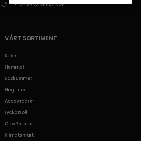
14 DAGARS ÖPPET KÖP
VÅRT SORTIMENT
Köket
Hemmet
Badrummet
Högtider
Accessoarer
Lyckotroll
CowParade
Klimatsmart