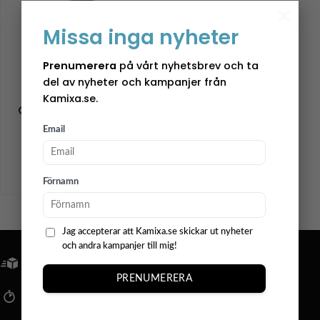
×
Missa inga nyheter
Prenumerera
på vårt nyhetsbrev och ta
Storefactory
del av nyheter och kampanjer från
Ljusstake –
Kamixa.se.
Granhammar – Natur
Email
399,00
kr
Betygsatt
5
av 5
+
Förnamn
Jag accepterar att Kamixa.se skickar ut nyheter
och andra kampanjer till mig!
FRI FRAKT ÖVER 799KR
PRENUMERERA
SNABBA LEVERANSER