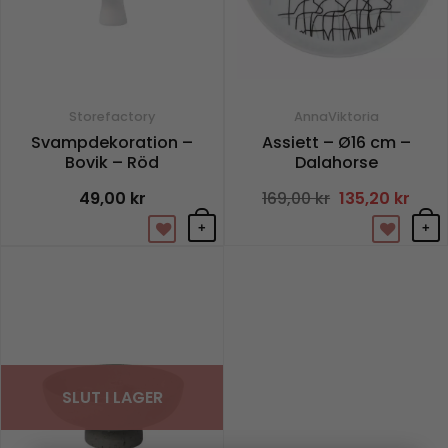
Storefactory
AnnaViktoria
Svampdekoration –
Assiett – Ø16 cm –
Bovik – Röd
Dalahorse
49,00
kr
169,00
kr
Det
135,20
kr
Det
ursprungliga
nuva
priset
prise
+
+
var:
är:
169,00 kr.
135,20
SLUT I LAGER