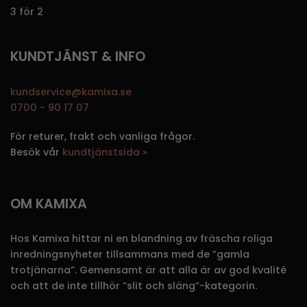
3 för 2
KUNDTJÄNST & INFO
kundservice@kamixa.se
0700 - 90 17 07
För returer, frakt och vanliga frågor.
Besök vår
kundtjänstsida »
OM KAMIXA
Hos Kamixa hittar ni en blandning av fräscha roliga
inredningsnyheter tillsammans med de ”gamla
trotjänarna”. Gemensamt är att alla är av god kvalité
och att de inte tillhör ”slit och släng”-kategorin.