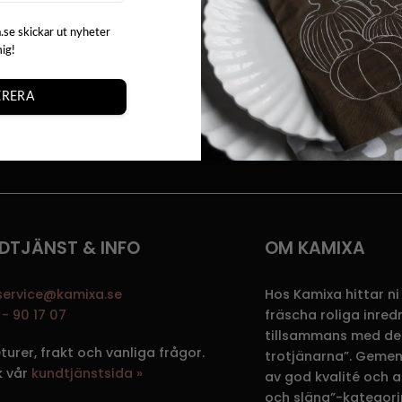
r
.se skickar ut nyheter
+
mig!
RERA
SNABBA LEVERANSER
DTJÄNST & INFO
OM KAMIXA
service@kamixa.se
Hos Kamixa hittar ni
- 90 17 07
fräscha roliga inre
tillsammans med de
eturer, frakt och vanliga frågor.
trotjänarna”. Gemen
k vår
kundtjänstsida »
av god kvalité och att
och släng”-kategori