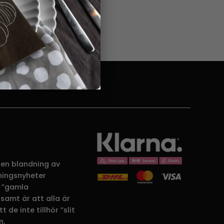
14 DAGARS ÖPPET KÖP
 en blandning av
dningsnyheter
 ”gamla
samt är att alla är
 de inte tillhör ”slit
n.