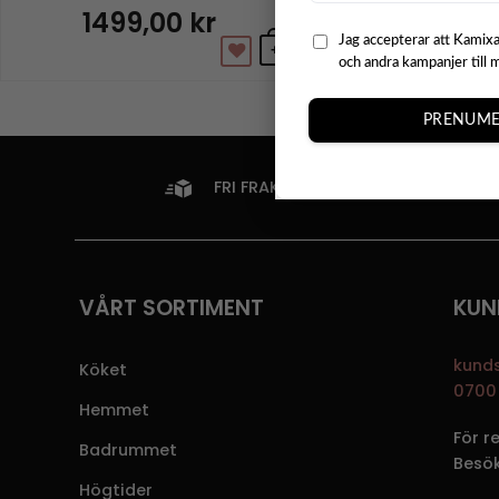
1499,00
kr
469,00
k
Jag accepterar att Kamixa
+
och andra kampanjer till 
PRENUME
FRI FRAKT ÖVER 799KR
VÅRT SORTIMENT
KUN
kund
Köket
0700 
Hemmet
För r
Badrummet
Besö
Högtider