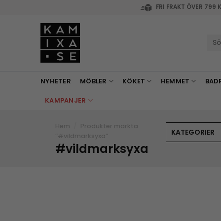
Skip
FRI FRAKT ÖVER 799 
to
content
Sök
efte
NYHETER
MÖBLER
KÖKET
HEMMET
BAD
KAMPANJER
Hem
/
Produkter märkta
KATEGORIER
”#vildmarksyxa”
#vildmarksyxa