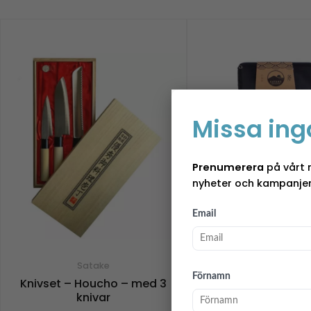
Missa ing
Prenumerera
på vårt 
nyheter och kampanjer
Email
Satake
Satake
Förnamn
Knivset – Houcho – med 3
Vildmarksyxa – m
knivar
outdoor