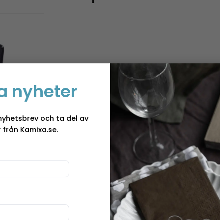
a nyheter
nyhetsbrev och ta del av
 från Kamixa.se.
edium –