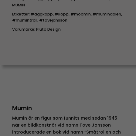
MUMIN
Etiketter:
#äggkopp
,
#kopp
,
#moomin
,
#mumindalen
,
#mumintroll
,
#tovejansson
Varumärke:
Pluto Design
Mumin
Mumin är en figur som funnits med sedan 1945
när en bildkonstnär vid namn Tove Jansson
introducerade en bok vid namn “Småtrollen och