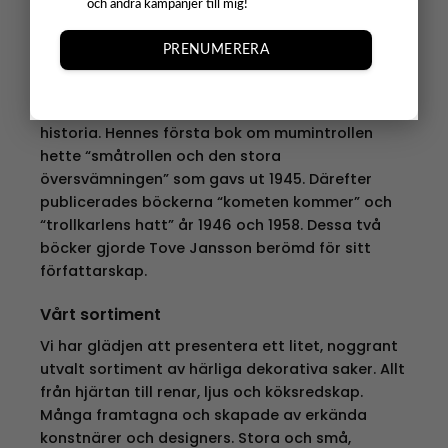
och andra kampanjer till mig!
gjorde ett stort avtryck med sin prestigefyllda
H.C.Andersen-medaljen och med sina böcker om
PRENUMERERA
mumintrollen. Idag så är det inofficiell flaggdag i
Finland på hennes födelsedag för att hylla
hennes konst och skapande som nu gått i finsk
historia. Hennes första bok om mumintrollen
hette “småtrollen och den stora
översvämningen” som gavs ut 1945. Därefter
publicerades böckerna “kometen kommer” och
“trollkarlens hatt” år 1946 och 1958. Dessa två
böcker gjorde Tove Jansson berömd för sitt
författarskap.
Vårt sortiment
Vi har glädjen att presentera ett litet, noggrant
utvalt sortiment av härliga dekorativa saker. Allt
från hjärtan till renar, ljus och köksredskap.
Många framtagna och skapade av erkända
konstnärer och designers. Stora och små,