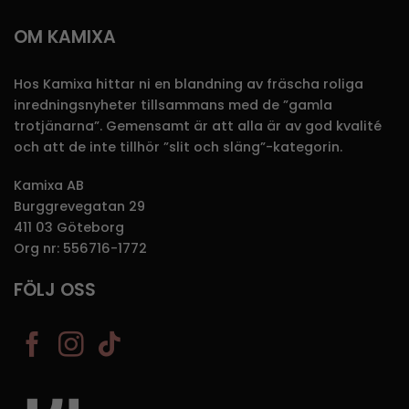
OM KAMIXA
Hos Kamixa hittar ni en blandning av fräscha roliga
inredningsnyheter tillsammans med de ”gamla
trotjänarna”. Gemensamt är att alla är av god kvalité
och att de inte tillhör ”slit och släng”-kategorin.
Kamixa AB
Burggrevegatan 29
411 03 Göteborg
Org nr: 556716-1772
FÖLJ OSS