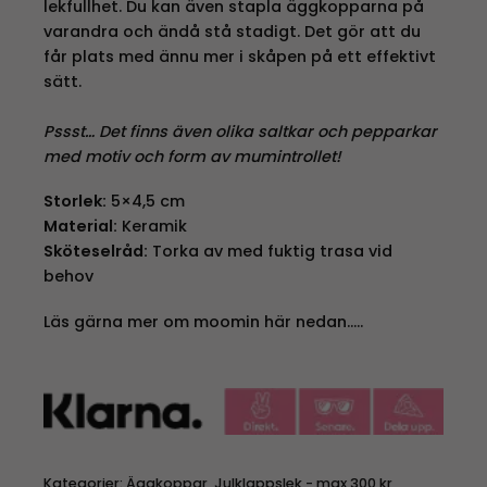
lekfullhet. Du kan även stapla äggkopparna på
varandra och ändå stå stadigt. Det gör att du
får plats med ännu mer i skåpen på ett effektivt
sätt.
Pssst… Det finns även olika saltkar och pepparkar
med motiv och form av mumintrollet!
Storlek:
5×4,5 cm
Material:
Keramik
Sköteselråd:
Torka av med fuktig trasa vid
behov
Läs gärna mer om moomin här nedan…..
Kategorier:
Äggkoppar
,
Julklappslek - max 300 kr
,