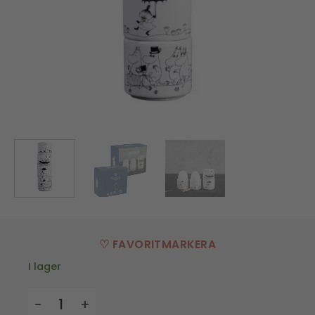
♡ FAVORITMARKERA
I lager
Äggkopp - Mumin mängd