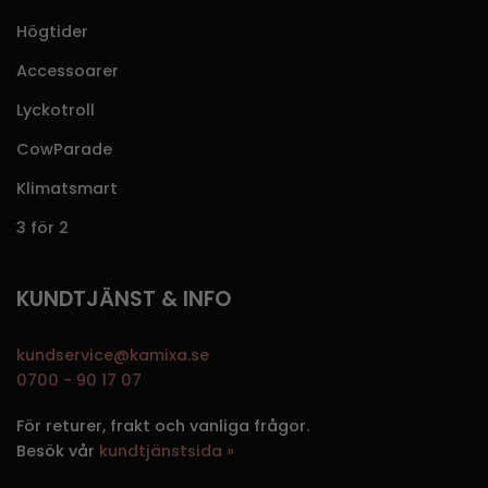
Högtider
Accessoarer
Lyckotroll
CowParade
Klimatsmart
3 för 2
KUNDTJÄNST & INFO
kundservice@kamixa.se
0700 - 90 17 07
För returer, frakt och vanliga frågor.
Besök vår
kundtjänstsida »