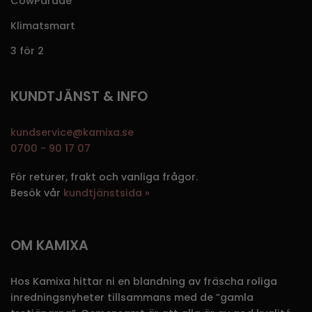
CowParade
Klimatsmart
3 för 2
KUNDTJÄNST & INFO
kundservice@kamixa.se
0700 - 90 17 07
För returer, frakt och vanliga frågor.
Besök vår
kundtjänstsida »
OM KAMIXA
Hos Kamixa hittar ni en blandning av fräscha roliga
inredningsnyheter tillsammans med de ”gamla