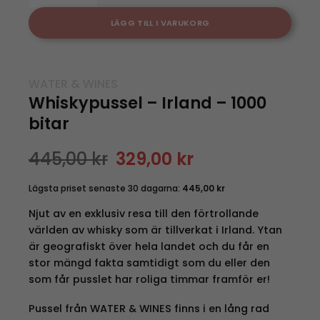
LÄGG TILL I VARUKORG
WATER & WINES
Whiskypussel – Irland – 1000
bitar
445,00
kr
329,00
kr
Det
Det
ursprungliga
nuvarande
priset
priset
var:
är:
Lägsta priset senaste 30 dagarna:
445,00
kr
445,00 kr.
329,00 kr.
Njut av en exklusiv resa till den förtrollande
världen av whisky som är tillverkat i Irland. Ytan
är geografiskt över hela landet och du får en
stor mängd fakta samtidigt som du eller den
som får pusslet har roliga timmar framför er!
Pussel från WATER & WINES finns i en lång rad