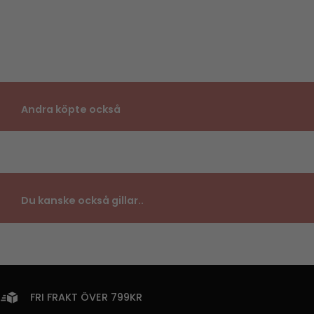
Andra köpte också
Du kanske också gillar..
FRI FRAKT ÖVER 799KR