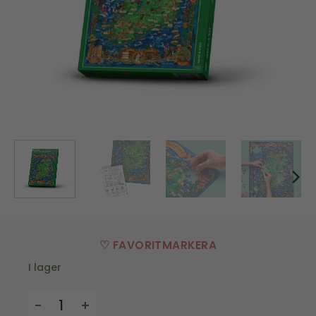
♡ FAVORITMARKERA
I lager
Whiskypussel - Irland - 1000 bitar mängd