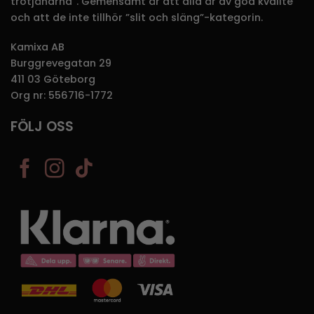
trotjänarna”. Gemensamt är att alla är av god kvalité
och att de inte tillhör ”slit och släng”-kategorin.
Kamixa AB
Burggrevegatan 29
411 03 Göteborg
Org nr: 556716-1772
FÖLJ OSS