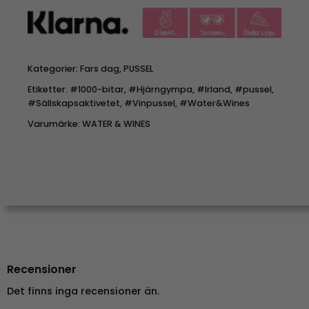
Kategorier:
Fars dag
,
PUSSEL
Etiketter:
#1000-bitar
,
#Hjärngympa
,
#Irland
,
#pussel
,
#Sällskapsaktivetet
,
#Vinpussel
,
#Water&Wines
Varumärke:
WATER & WINES
Recensioner
Det finns inga recensioner än.