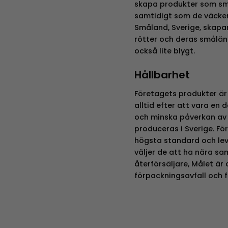
skapa produkter som smä
samtidigt som de väcker
Småland, Sverige, skapa
rötter och deras småländ
också lite blygt.
Hållbarhet
Företagets produkter är
alltid efter att vara en 
och minska påverkan av 
produceras i Sverige. För
högsta standard och leve
väljer de att ha nära s
återförsäljare, Målet är
förpackningsavfall och 