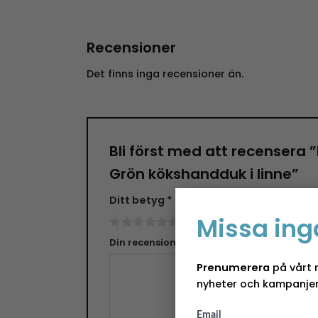
Recensioner
Det finns inga recensioner än.
Bli först med att recensera
Grön kökshandduk i linne”
Ditt betyg
*
Missa ing
Din recension
*
Prenumerera
på vårt 
nyheter och kampanjer
Email