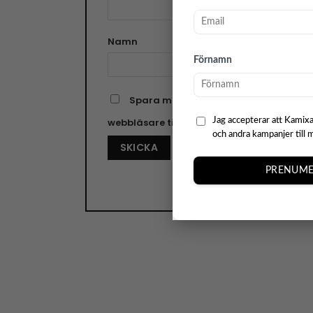
Namn
E-pos
Förnamn
Spara mitt namn, min e-postadress o
webbläsare till nästa gång jag skriver e
Jag accepterar att Kamixa
och andra kampanjer till 
PRENUME