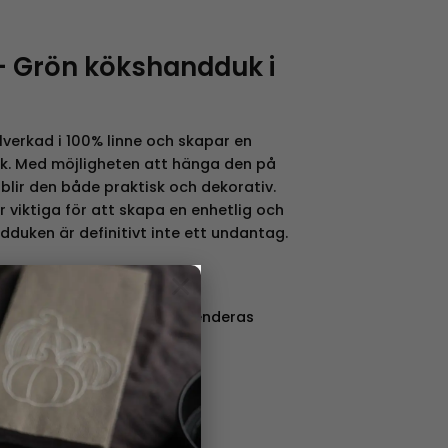
– Grön kökshandduk i
lverkad i 100% linne och skapar en
ök. Med möjligheten att hänga den på
 blir den både praktisk och dekorativ.
 viktiga för att skapa en enhetlig och
ndduken är definitivt inte ett undantag.
×
lla dukens skönhet rekommenderas
er.