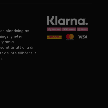
 en blandning av
dningsnyheter
 ”gamla
samt är att alla är
 de inte tillhör ”slit
n.