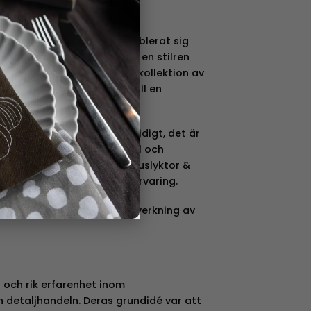
mgivare
nskt varumärke som har etablerat sig
en. Genom att fokusera på en stilren
e skapat en imponerande kollektion av
örvandlar varje tillfälle till en
är omfattande och mångsidigt, det är
em den extra touchen av stil och
 från juldekorationer till ljuslyktor &
 köksartiklar, textiler och förvaring.
ärn, glas, trä och tyg i tillverkning av
 och rik erfarenhet inom
 detaljhandeln. Deras grundidé var att