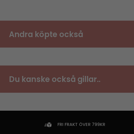
Andra köpte också
Du kanske också gillar..
FRI FRAKT ÖVER 799KR