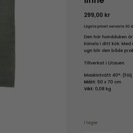
linne
299,00
kr
Lägsta priset senaste 30 
Den här handduken är 
känsla i ditt kök. Med
ugn blir den både prak
Tillverkat i Litauen.
Maskintvätt 40°. (Följ
Mått:
50 x 70 cm
Vikt:
0,08 kg
I lager