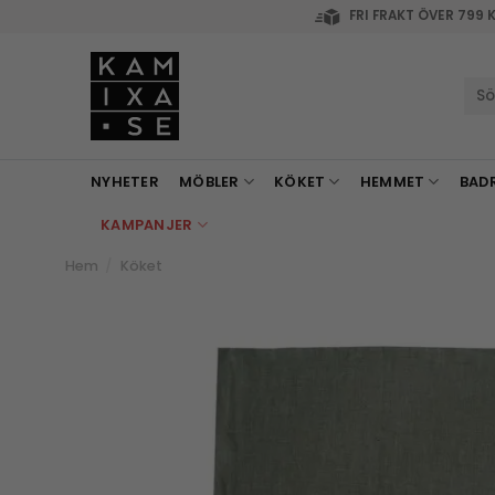
Skip
FRI FRAKT ÖVER 799 
to
content
Sök
efte
NYHETER
MÖBLER
KÖKET
HEMMET
BAD
KAMPANJER
Hem
/
Köket