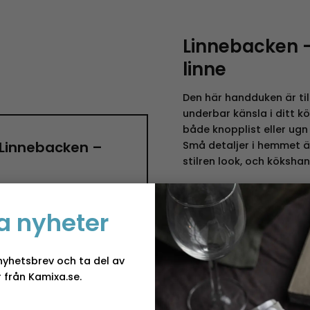
Linnebacken 
linne
Den här handduken är til
underbar känsla i ditt k
både knopplist eller ugn
 ”Linnebacken –
Små detaljer i hemmet är
stilren look, och köksha
Tillverkad i Litauen.
a nyheter
För att vårda och behå
maskintvätt vid 40 grad
nyhetsbrev och ta del av
Mått: 50 x 70 cm
 från Kamixa.se.
Vikt: 0,08 kg