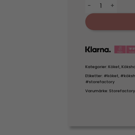
Linnebacken - Grön k
Kategorier:
Köket
,
Köksh
Etiketter:
#köket
,
#köks
#storefactory
Varumärke:
Storefactory