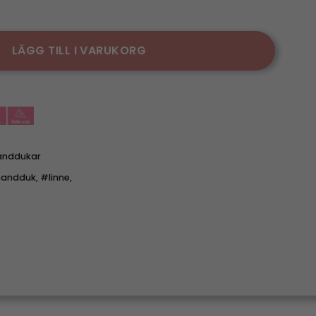
ökshandduk i linne mängd
LÄGG TILL I VARUKORG
anddukar
handduk
,
#linne
,