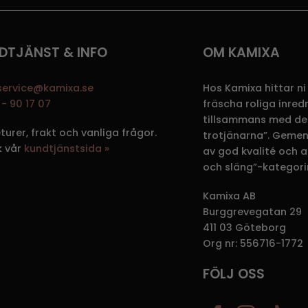
DTJÄNST & INFO
OM KAMIXA
service@kamixa.se
Hos Kamixa hittar ni
- 90 17 07
fräscha roliga inre
tillsammans med de
eturer, frakt och vanliga frågor.
trotjänarna”. Gemen
k vår
kundtjänstsida »
av god kvalité och att
och släng”-kategori
Kamixa AB
Burggrevegatan 29
411 03 Göteborg
Org nr: 556716-1772
FÖLJ OSS