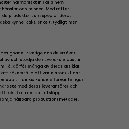
lter harmoniskt in i alla hem
 känslor och minnen. Med rötter i
r de produkter som speglar deras
ska kynne. Rakt, enkelt, tydligt men
 designade i Sverige och de strävar
del av och stödja den svenska industrin
miljö, därför många av deras artiklar
 att säkerställa att varje produkt når
r upp till deras kunders förväntningar
amarbete med deras leverantörer och
 att minska transportutsläpp,
främja hållbara produktionsmetoder.