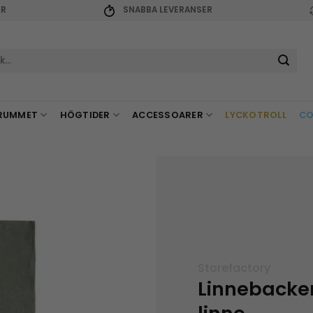
KR
SNABBA LEVERANSER
r:
RUMMET
HÖGTIDER
ACCESSOARER
LYCKOTROLL
CO
Storefactory
Linnebacke