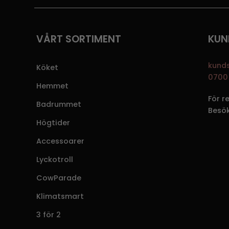
VÅRT SORTIMENT
KUN
kund
Köket
0700 
Hemmet
För r
Badrummet
Besö
Högtider
Accessoarer
Lyckotroll
CowParade
Klimatsmart
3 för 2