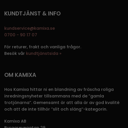
KUNDTJÄNST & INFO
kundservice@kamixa.se
0700 - 90 17 07
För returer, frakt och vanliga frågor.
Besök vår
kundtjänstsida »
OM KAMIXA
Hos Kamixa hittar ni en blandning av fräscha roliga
inredningsnyheter tillsammans med de ”gamla
trotjänarna”. Gemensamt är att alla är av god kvalité
och att de inte tillhör ”slit och släng”-kategorin.
Kamixa AB
Burggrevegatan 29