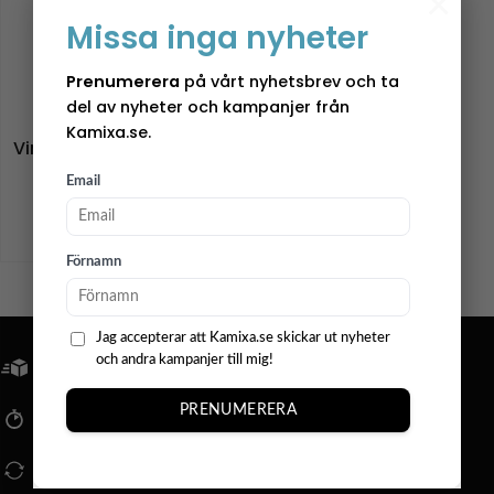
×
Missa inga nyheter
Prenumerera
på vårt nyhetsbrev och ta
del av nyheter och kampanjer från
WATER & WINES
Kamixa.se.
Vinpussel – Italien – 1000
bitar
Email
445,00
kr
+
Förnamn
Jag accepterar att Kamixa.se skickar ut nyheter
och andra kampanjer till mig!
FRI FRAKT ÖVER 799KR
PRENUMERERA
SNABBA LEVERANSER
14 DAGARS ÖPPET KÖP