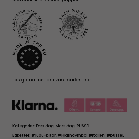
Läs gärna mer om varumärket här:
Kategorier:
Fars dag
,
Mors dag
,
PUSSEL
Etiketter:
#1000-bitar
,
#Hjärngympa
,
#Italien
,
#pussel
,