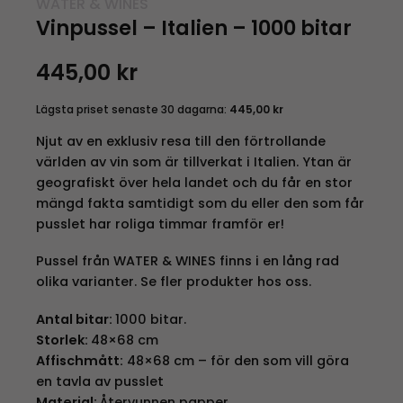
WATER & WINES
Vinpussel – Italien – 1000 bitar
445,00
kr
Lägsta priset senaste 30 dagarna:
445,00
kr
Njut av en exklusiv resa till den förtrollande
världen av vin som är tillverkat i Italien. Ytan är
geografiskt över hela landet och du får en stor
mängd fakta samtidigt som du eller den som får
pusslet har roliga timmar framför er!
Pussel från WATER & WINES finns i en lång rad
olika varianter. Se fler produkter hos oss.
Antal bitar:
1000 bitar.
Storlek:
48×68 cm
Affischmått:
48×68 cm – för den som vill göra
en tavla av pusslet
Material:
Återvunnen papper.