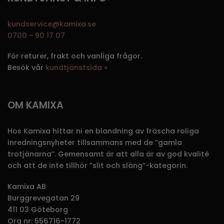
kundservice@kamixa.se
0700 - 90 17 07
För returer, frakt och vanliga frågor.
Besök vår
kundtjänstsida »
OM KAMIXA
Hos Kamixa hittar ni en blandning av fräscha roliga
inredningsnyheter tillsammans med de ”gamla
trotjänarna”. Gemensamt är att alla är av god kvalité
och att de inte tillhör ”slit och släng”-kategorin.
Kamixa AB
Burggrevegatan 29
411 03 Göteborg
Org nr: 556716-1772