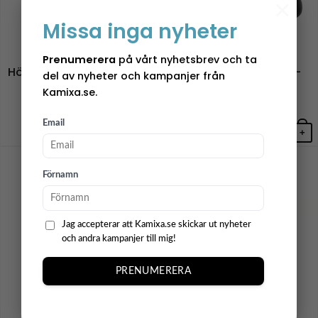
×
kan
väljas
välja
Missa inga nyheter
på
på
produktsidan
Masthave
Masthave
produ
Prenumerera
på vårt nyhetsbrev och ta
Hög Zinkkruka – Bibbi – 3
Amber ampel – Zink –
del av nyheter och kampanjer från
set fl. färger
2pcs
Kamixa.se.
2489,00
kr
599,00
kr
Email
+
+
Den
här
Förnamn
produkten
har
Jag accepterar att Kamixa.se skickar ut nyheter
flera
och andra kampanjer till mig!
varianter.
De
PRENUMERERA
olika
alternativen
kan