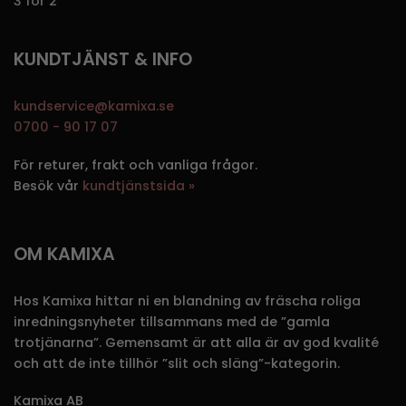
3 för 2
KUNDTJÄNST & INFO
kundservice@kamixa.se
0700 - 90 17 07
För returer, frakt och vanliga frågor.
Besök vår
kundtjänstsida »
OM KAMIXA
Hos Kamixa hittar ni en blandning av fräscha roliga
inredningsnyheter tillsammans med de ”gamla
trotjänarna”. Gemensamt är att alla är av god kvalité
och att de inte tillhör ”slit och släng”-kategorin.
Kamixa AB