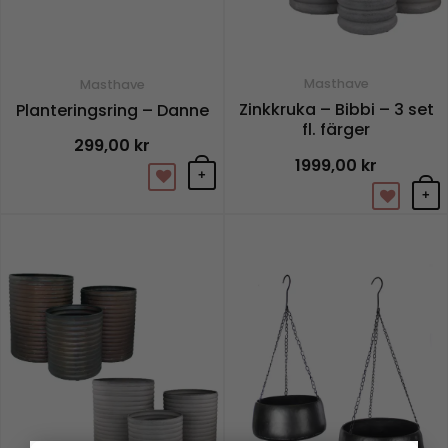
kan
välja
på
Masthave
Masthave
produ
Zinkkruka – Bibbi – 3 set
Planteringsring – Danne
fl. färger
299,00
kr
1999,00
kr
+
+
Den
Den
här
här
produkten
prod
har
har
flera
flera
varianter.
varian
De
De
olika
olika
alternativen
alter
kan