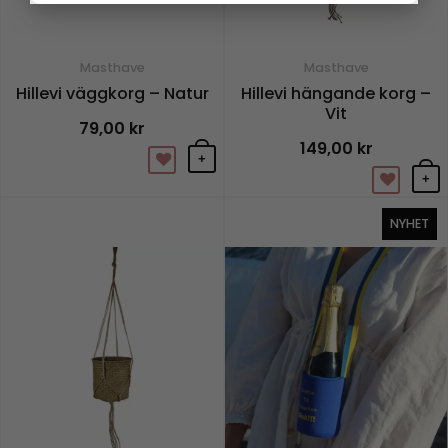
väljas
på
Masthave
Masthave
produktsidan
Hillevi väggkorg – Natur
Hillevi hängande korg –
Vit
79,00
kr
149,00
kr
+
+
NYHET