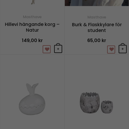
Masthave
Masthave
Hillevi hängande korg –
Burk & Flaskkylare för
Natur
student
149,00
kr
65,00
kr
+
+