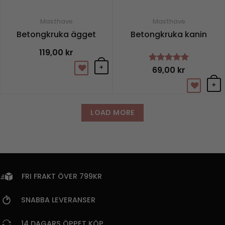
Masthave
Masthave
Betongkruka ägget
Betongkruka kanin
119,00
kr
+
69,00
kr
Betygsatt
5
av 5
+
LOAD MORE
FRI FRAKT ÖVER 799KR
SNABBA LEVERANSER
14 DAGARS ÖPPET KÖP