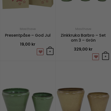
Masthave
Masthave
Presentpåse – God Jul
Zinkkruka Barbro – Set
om 3 – Grön
19,00
kr
329,00
kr
+
+