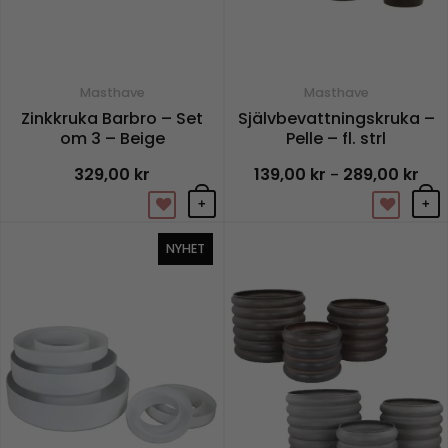
Masthave
Masthave
Zinkkruka Barbro – Set
Självbevattningskruka –
om 3 – Beige
Pelle – fl. strl
329,00
kr
139,00
kr
289,00
kr
Pris
–
139,
till
+
+
289,
Den
NYHET
här
prod
har
flera
varian
De
olika
alter