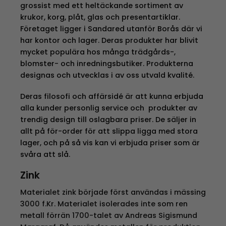
grossist med ett heltäckande sortiment av
krukor, korg, plåt, glas och presentartiklar.
Företaget ligger i Sandared utanför Borås där vi
har kontor och lager. Deras produkter har blivit
mycket populära hos många trädgårds-,
blomster- och inredningsbutiker. Produkterna
designas och utvecklas i av oss utvald kvalité.
Deras filosofi och affärsidé är att kunna erbjuda
alla kunder personlig service och produkter av
trendig design till oslagbara priser. De säljer in
allt på för-order för att slippa ligga med stora
lager, och på så vis kan vi erbjuda priser som är
svåra att slå.
Zink
Materialet zink började först användas i mässing
3000 f.Kr. Materialet isolerades inte som ren
metall förrän 1700-talet av Andreas Sigismund