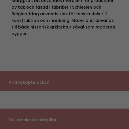
Marggraf. Då användes metallen för produktion
av tak och fasad i fabriker i Schlesien och
Belgien. Idag används zink för mesta dels till
konstruktion och inredning. Materialet används
till både historisk arkitektur såväl som moderna
byggen.
Andra köpte också
Du kanske också gillar..