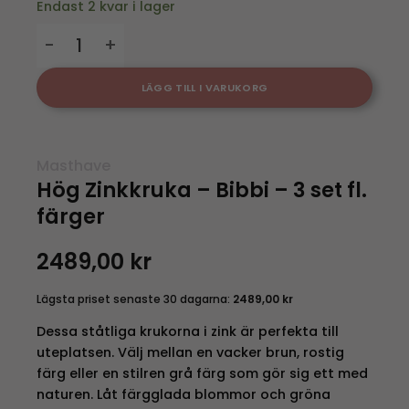
Endast 2 kvar i lager
Hög Zinkkruka - Bibbi - 3 set fl. färger mängd
LÄGG TILL I VARUKORG
Masthave
Hög Zinkkruka – Bibbi – 3 set fl.
färger
2489,00
kr
Lägsta priset senaste 30 dagarna:
2489,00
kr
Dessa ståtliga krukorna i zink är perfekta till
uteplatsen. Välj mellan en vacker brun, rostig
färg eller en stilren grå färg som gör sig ett med
naturen. Låt färgglada blommor och gröna