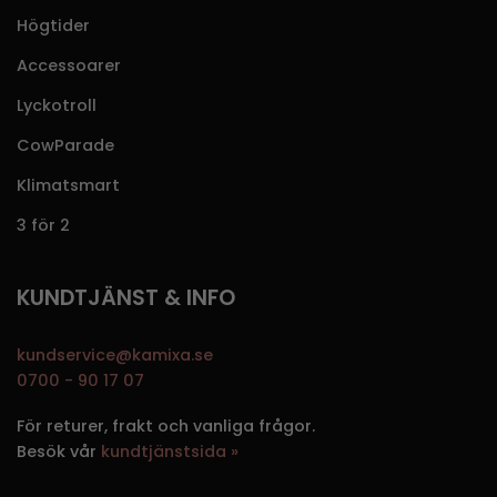
Högtider
Accessoarer
Lyckotroll
CowParade
Klimatsmart
3 för 2
KUNDTJÄNST & INFO
kundservice@kamixa.se
0700 - 90 17 07
För returer, frakt och vanliga frågor.
Besök vår
kundtjänstsida »