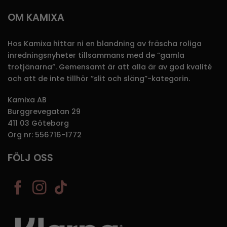
OM KAMIXA
Hos Kamixa hittar ni en blandning av fräscha roliga
inredningsnyheter tillsammans med de ”gamla
trotjänarna”. Gemensamt är att alla är av god kvalité
och att de inte tillhör ”slit och släng”-kategorin.
Kamixa AB
Burggrevegatan 29
411 03 Göteborg
Org nr: 556716-1772
FÖLJ OSS