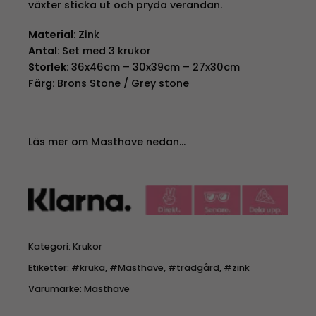
växter sticka ut och pryda verandan.
Material:
Zink
Antal:
Set med 3 krukor
Storlek:
36x46cm – 30x39cm – 27x30cm
Färg:
Brons Stone / Grey stone
Läs mer om Masthave nedan…
Kategori:
Krukor
Etiketter:
#kruka
,
#Masthave
,
#trädgård
,
#zink
Varumärke:
Masthave