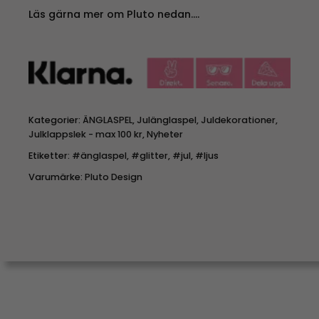
Läs gärna mer om Pluto nedan….
Kategorier:
ÄNGLASPEL
,
Julänglaspel
,
Juldekorationer
,
Julklappslek - max 100 kr
,
Nyheter
Etiketter:
#änglaspel
,
#glitter
,
#jul
,
#ljus
Varumärke:
Pluto Design