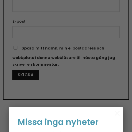
E-post
Spara mitt namn, min e-postadress och
webbplats i denna webbläsare till nästa gång jag
skriver en kommentar.
×
Missa inga nyheter
Änglaspel – Sparkle