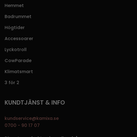
Hemmet
Badrummet
Högtider
Accessoarer
Lyckotroll
CowParade
Klimatsmart
3 för 2
KUNDTJÄNST & INFO
kundservice@kamixa.se
0700 - 90 17 07