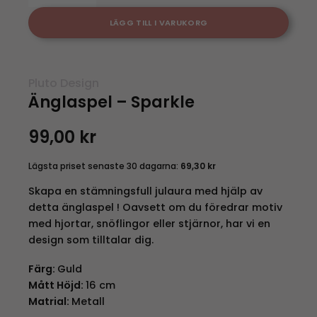
LÄGG TILL I VARUKORG
Pluto Design
Änglaspel – Sparkle
99,00
kr
Lägsta priset senaste 30 dagarna:
69,30
kr
Skapa en stämningsfull julaura med hjälp av
detta änglaspel ! Oavsett om du föredrar motiv
med hjortar, snöflingor eller stjärnor, har vi en
design som tilltalar dig.
Färg:
Guld
Mått Höjd:
16 cm
Matrial:
Metall