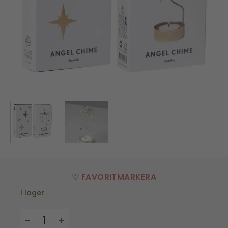
♡ FAVORITMARKERA
I lager
Änglaspel - Sparkle mängd