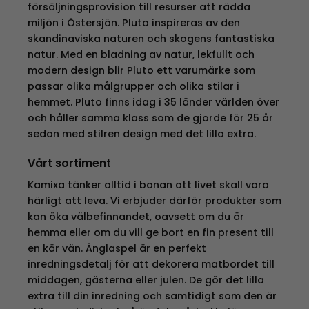
försäljningsprovision till resurser att rädda
miljön i Östersjön. Pluto inspireras av den
skandinaviska naturen och skogens fantastiska
natur. Med en bladning av natur, lekfullt och
modern design blir Pluto ett varumärke som
passar olika målgrupper och olika stilar i
hemmet. Pluto finns idag i 35 länder världen över
och håller samma klass som de gjorde för 25 år
sedan med stilren design med det lilla extra.
Vårt sortiment
Kamixa tänker alltid i banan att livet skall vara
härligt att leva. Vi erbjuder därför produkter som
kan öka välbefinnandet, oavsett om du är
hemma eller om du vill ge bort en fin present till
en kär vän. Änglaspel är en perfekt
inredningsdetalj för att dekorera matbordet till
middagen, gästerna eller julen. De gör det lilla
extra till din inredning och samtidigt som den är