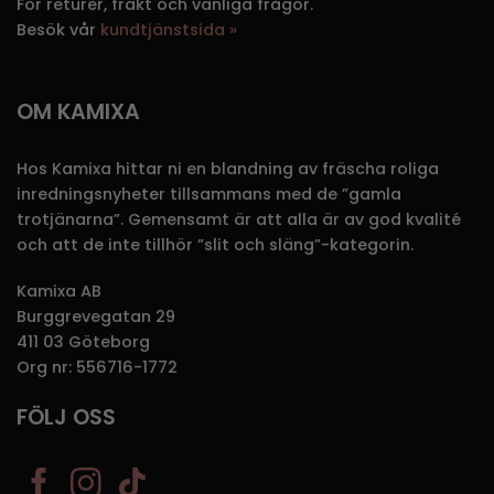
För returer, frakt och vanliga frågor.
Besök vår
kundtjänstsida »
OM KAMIXA
Hos Kamixa hittar ni en blandning av fräscha roliga
inredningsnyheter tillsammans med de ”gamla
trotjänarna”. Gemensamt är att alla är av god kvalité
och att de inte tillhör ”slit och släng”-kategorin.
Kamixa AB
Burggrevegatan 29
411 03 Göteborg
Org nr: 556716-1772
FÖLJ OSS