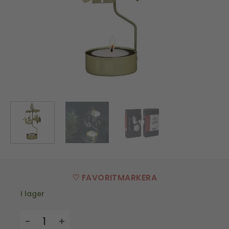
♡ FAVORITMARKERA
I lager
Änglaspel - Juldeco mängd