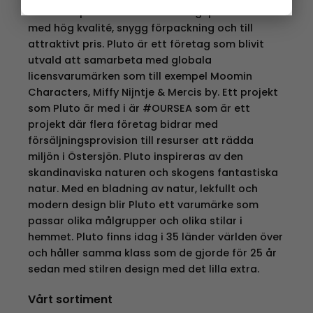
är att skapa skandinaviska designprodukter
med hög kvalité, snygg förpackning och till
attraktivt pris. Pluto är ett företag som blivit
utvald att samarbeta med globala
licensvarumärken som till exempel Moomin
Characters, Miffy Nijntje & Mercis by. Ett projekt
som Pluto är med i är #OURSEA som är ett
projekt där flera företag bidrar med
försäljningsprovision till resurser att rädda
miljön i Östersjön. Pluto inspireras av den
skandinaviska naturen och skogens fantastiska
natur. Med en bladning av natur, lekfullt och
modern design blir Pluto ett varumärke som
passar olika målgrupper och olika stilar i
hemmet. Pluto finns idag i 35 länder världen över
och håller samma klass som de gjorde för 25 år
sedan med stilren design med det lilla extra.
Vårt sortiment