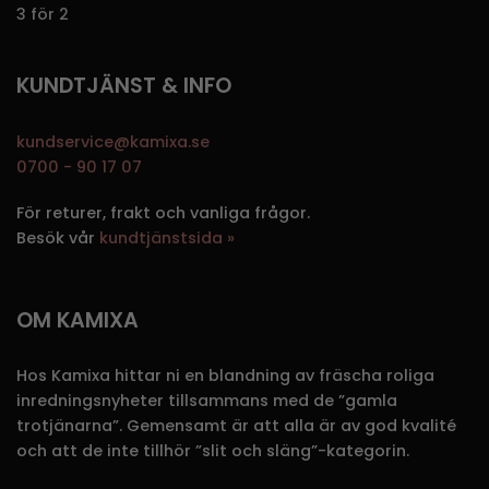
3 för 2
KUNDTJÄNST & INFO
kundservice@kamixa.se
0700 - 90 17 07
För returer, frakt och vanliga frågor.
Besök vår
kundtjänstsida »
OM KAMIXA
Hos Kamixa hittar ni en blandning av fräscha roliga
inredningsnyheter tillsammans med de ”gamla
trotjänarna”. Gemensamt är att alla är av god kvalité
och att de inte tillhör ”slit och släng”-kategorin.