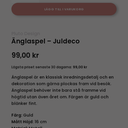
LÄGG TILL I VARUKORG
Pluto Design
Änglaspel – Juldeco
99,00
kr
Lägsta priset senaste 30 dagarna:
99,00
kr
Änglaspel är en klassisk inredningsdetalj och en
dekoration som gärna plockas fram vid besök.
Änglaspel behöver inte bara stå framme vid
högtid utan även året om. Färgen är guld och
blänker fint.
Färg:
Guld
Mått Höjd:
16 cm