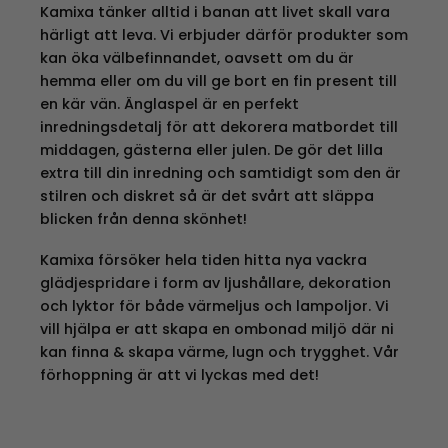
Kamixa tänker alltid i banan att livet skall vara
härligt att leva. Vi erbjuder därför produkter som
kan öka välbefinnandet, oavsett om du är
hemma eller om du vill ge bort en fin present till
en kär vän. Änglaspel är en perfekt
inredningsdetalj för att dekorera matbordet till
middagen, gästerna eller julen. De gör det lilla
extra till din inredning och samtidigt som den är
stilren och diskret så är det svårt att släppa
blicken från denna skönhet!
Kamixa försöker hela tiden hitta nya vackra
glädjespridare i form av ljushållare, dekoration
och lyktor för både värmeljus och lampoljor. Vi
vill hjälpa er att skapa en ombonad miljö där ni
kan finna & skapa värme, lugn och trygghet. Vår
förhoppning är att vi lyckas med det!