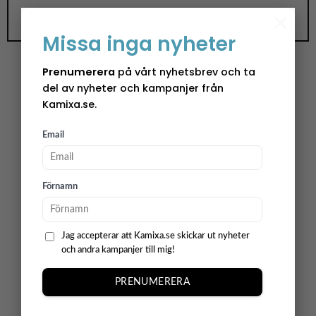
×
Missa inga nyheter
Prenumerera
på vårt nyhetsbrev och ta
del av nyheter och kampanjer från
Änglaspel Juldeco
Kamixa.se.
Vårt änglaspel skapar en behaglig atmosfär och
Email
är en utmärkt dekoration i de flesta hem! Vi
erbjuder ett brett utbud av olika motiv som
passar alla preferenser. Starta en vacker
Förnamn
jultradition genom att tända det snurrande
änglaspelet. Välj det julmotiv som bäst
harmoniserar med din inredning.
Jag accepterar att Kamixa.se skickar ut nyheter
och andra kampanjer till mig!
Varumärke – Pluto Design
Pluto startades för 25 år sedan och det är ett
PRENUMERERA
svenskt företag som producerar och designar
present & inredningsartiklar. Visionen i företaget