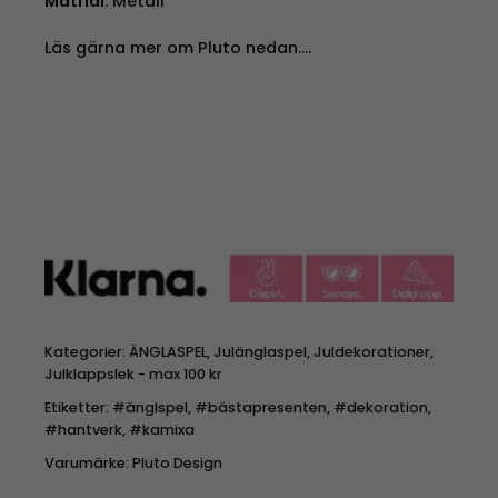
Matrial:
Metall
Läs gärna mer om Pluto nedan….
Kategorier:
ÄNGLASPEL
,
Julänglaspel
,
Juldekorationer
,
Julklappslek - max 100 kr
Etiketter:
#änglspel
,
#bästapresenten
,
#dekoration
,
#hantverk
,
#kamixa
Varumärke:
Pluto Design