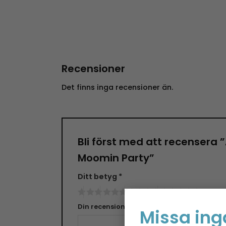
Recensioner
Det finns inga recensioner än.
Bli först med att recensera 
Moomin Party”
Ditt betyg
*
Din recension
*
Missa ing