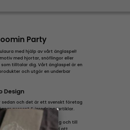
Moomin Party
ulaura med hjälp av vårt änglaspel!
otiv med hjortar, snöflingor eller
n som tilltalar dig. Vårt änglaspel är en
produkter och utgör en underbar
o Design
r sedan och det är ett svenskt företag
gnar present & inredningsartiklar.
×
att skapa skandinaviska
kvalité, snygg förpackning och till
 ett företag som blivit utvald att