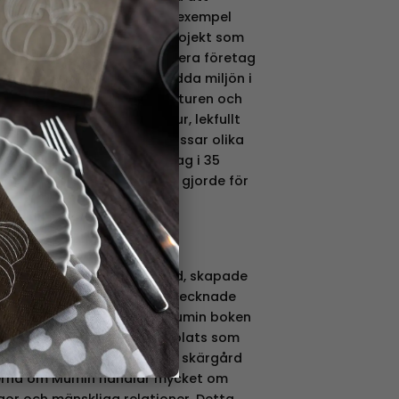
licensvarumärken som till exempel
 Nijntje & Mercis by. Ett projekt som
A som är ett projekt där flera företag
ovision till resurser att rädda miljön i
ras av den skandinaviska naturen och
r. Med en bladning av natur, lekfullt
Pluto ett varumärke som passar olika
ar i hemmet. Pluto finns idag i 35
 håller samma klass som de gjorde för
esign med det lilla extra.
 och illustratör från Finland, skapade
ker som sedan har blivit tecknade
 1945 släpptes den första Mumin boken
lt utspelar sig på en fiktiv plats som
iration från södra Finlands skärgård
serna om Mumin handlar mycket om
ågor och mänskliga relationer. Detta