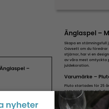
Änglaspel – 
Skapa en stämningsfull j
Oavsett om du föredrar m
stjärnor, har vi en desig
av våra mest omtyckta 
juldekoration.
”Änglaspel –
Varumärke – Plut
Pluto startades för 25 å
som producerar och desi
Visionen i företaget är 
a nyheter
designprodukter med hög 
attraktivt pris. Pluto är