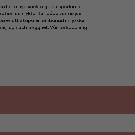
en hitta nya vackra glädjespridare i
oration och lyktor för både värmeljus
jälpa er att skapa en ombonad miljö där
me, lugn och trygghet. Vår förhoppning