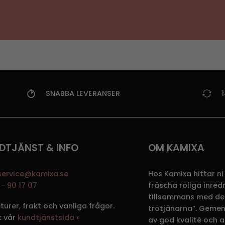
SNABBA LEVERANSER
DTJÄNST & INFO
OM KAMIXA
service@kamixa.se
Hos Kamixa hittar ni
- 90 17 07
fräscha roliga inre
tillsammans med de
eturer, frakt och vanliga frågor.
trotjänarna”. Gemen
k vår
kundtjänstsida »
av god kvalité och att