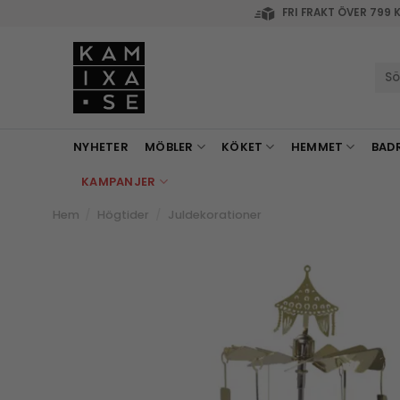
Skip
FRI FRAKT ÖVER 799 
to
content
Sök
efte
NYHETER
MÖBLER
KÖKET
HEMMET
BAD
KAMPANJER
Hem
/
Högtider
/
Juldekorationer