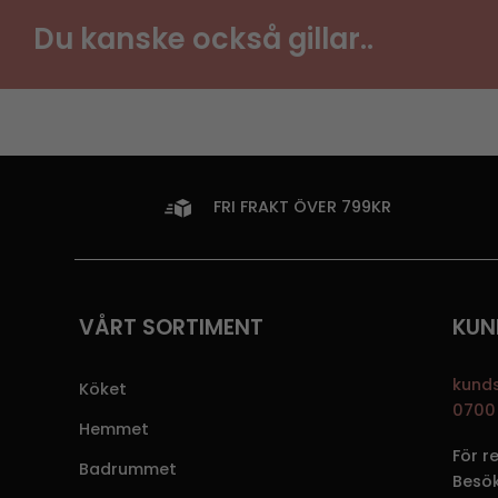
Du kanske också gillar..
FRI FRAKT ÖVER 799KR
VÅRT SORTIMENT
KUN
kund
Köket
0700 
Hemmet
För r
Badrummet
Besö