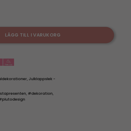
Party mängd
LÄGG TILL I VARUKORG
uldekorationer
,
Julklappslek -
stapresenten
,
#dekoration
,
#plutodesign