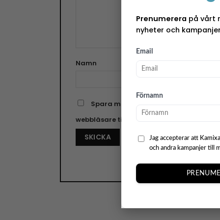
Prenumerera
på vårt 
nyheter och kampanjer
Email
Namn
E-pos
Förnamn
Spara mitt namn, min e-postadress o
webbläsare till nästa gång jag skriver e
Jag accepterar att Kamixa
och andra kampanjer till 
PRENUME