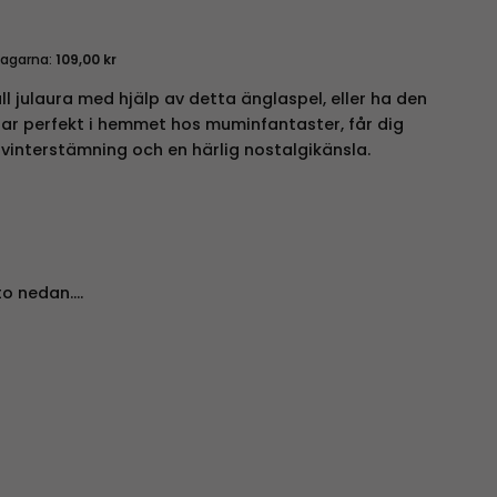
dagarna:
109,00
kr
l julaura med hjälp av detta änglaspel, eller ha den
ar perfekt i hemmet hos muminfantaster, får dig
vinterstämning och en härlig nostalgikänsla.
to nedan….