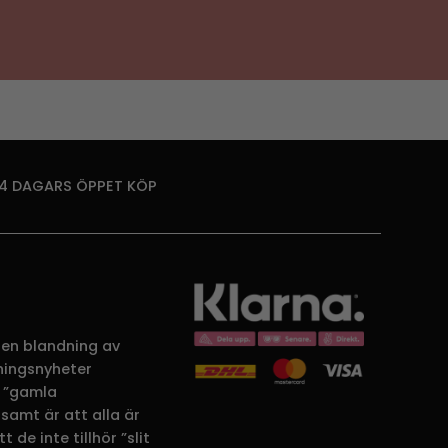
14 DAGARS ÖPPET KÖP
 en blandning av
dningsnyheter
 ”gamla
samt är att alla är
 de inte tillhör ”slit