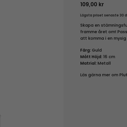
109,00
kr
Lägsta priset senaste 30 
Skapa en stämningsful
framme året om! Pass
att komma i en mysig 
Färg:
Guld
Mått Höjd:
16 cm
Matrial:
Metall
Läs gärna mer om Plu