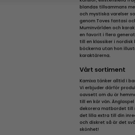
blandas tillsammans med
och mystiska varelser som
genom Toves fantasi oc
Muminvärlden och karakt
en favorit i flera gener
till en klassiker i nordis
böckerna utan hon illus
karaktärerna.
Vårt sortiment
Kamixa tänker alltid i ban
Vi erbjuder därför prod
oavsett om du är hemma e
till en kär vän. Änglaspe
dekorera matbordet till 
det lilla extra till din i
och diskret så är det sv
skönhet!