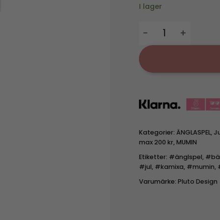
I lager
Änglaspel - Moomin 
Kategorier:
ÄNGLASPEL
,
J
max 200 kr
,
MUMIN
Etiketter:
#änglspel
,
#bä
#jul
,
#kamixa
,
#mumin
,
Varumärke:
Pluto Design