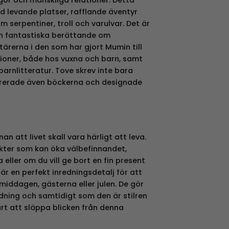
 levande platser, rafflande äventyr
 serpentiner, troll och varulvar. Det är
h fantastiska berättande om
ärerna i den som har gjort Mumin till
ationer, både hos vuxna och barn, samt
k barnlitteratur. Tove skrev inte bara
trerade även böckerna och designade
an att livet skall vara härligt att leva.
ukter som kan öka välbefinnandet,
ller om du vill ge bort en fin present
l är en perfekt inredningsdetalj för att
middagen, gästerna eller julen. De gör
nredning och samtidigt som den är stilren
årt att släppa blicken från denna