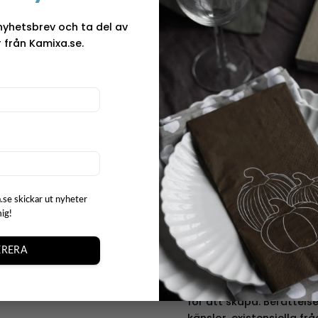
samarbeta med globala 
nyhetsbrev och ta del av
Moomin Characters, Miffy
 från Kamixa.se.
Pluto är med i är #OURSE
bidrar med försäljningspr
Östersjön. Pluto inspire
t
skogens fantastiska natu
och modern design blir 
målgrupper och olika stil
länder världen över och
ch webbplats i denna
25 år sedan med stilren d
n kommentar.
Mumin
.se skickar ut nyheter
mig!
Tove Jansson, författare
muminvärlden genom böc
serier och animationer.
RERA
och resten är historia. Al
Tove har hämtat sin insp
för att skapa. Berättel
känslor, existensiella fr