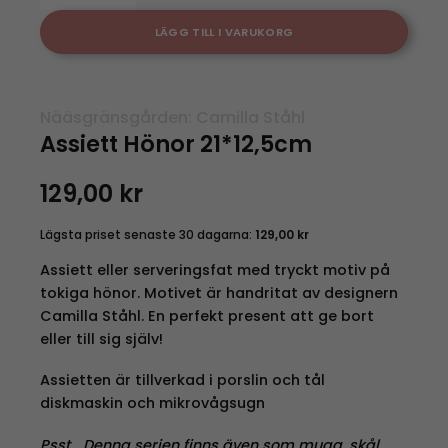
LÄGG TILL I VARUKORG
Nääsgränsgården: Camilla Ståhl
Assiett Hönor 21*12,5cm
129,00
kr
Lägsta priset senaste 30 dagarna:
129,00
kr
Assiett eller serveringsfat med tryckt motiv på
tokiga hönor. Motivet är handritat av designern
Camilla Ståhl. En perfekt present att ge bort
eller till sig själv!
Assietten är tillverkad i porslin och tål
diskmaskin och mikrovågsugn
Psst… Denna serien finns även som mugg, skål,