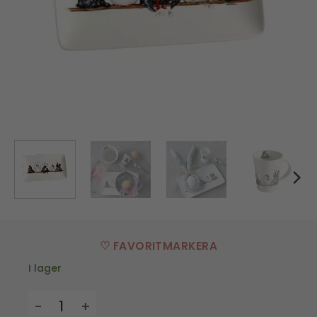
♡ FAVORITMARKERA
I lager
Assiett Hönor 21*12,5cm mängd