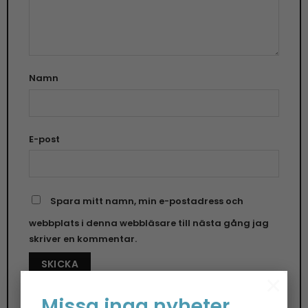
Namn
E-post
Spara mitt namn, min e-postadress och
webbplats i denna webbläsare till nästa gång jag
skriver en kommentar.
×
Missa inga nyheter