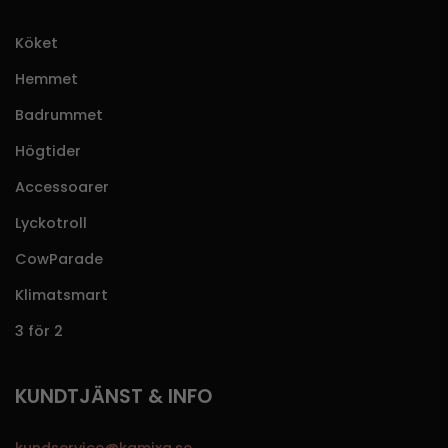
Köket
Hemmet
Badrummet
Högtider
Accessoarer
Lyckotroll
CowParade
Klimatsmart
3 för 2
KUNDTJÄNST & INFO
kundservice@kamixa.se