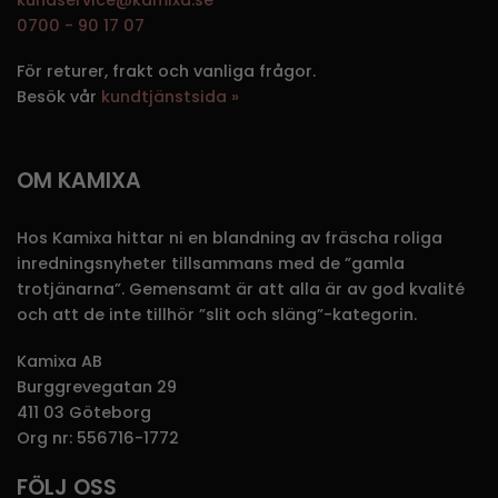
0700 - 90 17 07
För returer, frakt och vanliga frågor.
Besök vår
kundtjänstsida »
OM KAMIXA
Hos Kamixa hittar ni en blandning av fräscha roliga
inredningsnyheter tillsammans med de ”gamla
trotjänarna”. Gemensamt är att alla är av god kvalité
och att de inte tillhör ”slit och släng”-kategorin.
Kamixa AB
Burggrevegatan 29
411 03 Göteborg
Org nr: 556716-1772
FÖLJ OSS