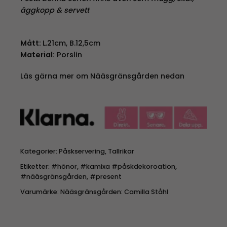
äggkopp & servett
Mått:
L.21cm, B.12,5cm
Material:
Porslin
Läs gärna mer om Nääsgränsgården nedan
Kategorier:
Påskservering
,
Tallrikar
Etiketter:
#hönor
,
#kamixa #påskdekoroation
,
#nääsgränsgården
,
#present
Varumärke:
Nääsgränsgården: Camilla Ståhl