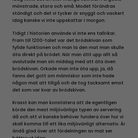
mönstrade, stora och små. Modet förändras
ständigt och det vi tycker är snyggt och vackert
idag kanske vi inte uppskattar i morgon.
Tidigt i historien använde vi inte ens tallrikar.
Fram till 1200-talet var det brödskivan som
fyllde funktionen och man la den mat man skulle
äta direkt på brödet. När man ätit upp allt så
avslutade man sin middag med att äta även
brödskivan. Orkade man inte äta upp, ja, då
fanns det gott om människor som inte hade
någon mat att tillgå och de tog tacksamt emot
det som var kvar av brödskivan.
Krasst kan man konstatera att de egentligen
körde den mest miljövänliga typen av servering
då och att vi kanske behöver fundera över hur vi
skall komma till ett lika miljövänligt alternativ. Är
ändå glad över att fördelningen av mat ser