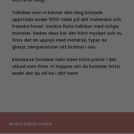
bättre ut idag..
Tallriken som vi känner den idag började
uppträda under 1500-talet på det Italienska och
Franska hovet. Vackra flata tallrikar med sirliga
mönster. Sedan dess har det hänt mycket och nu
finns det en uppsjö med material, typer av
glasyr, temperaturer att bränna i osv.
Kamixa.se försöker hela tiden hitta pärlor i det
utbud som finns. Vi hoppas att du kommer hitta
exakt det du vill ha i ditt hem!
Andra köpte också