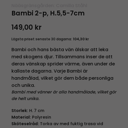
Nääsgränsgården: Camilla Ståhl
Bambi 2-p, H.5,5-7cm
149,00
kr
Lägsta priset senaste 30 dagarna:
104,30
kr
Bambi och hans bästa vän älskar att leka
med skogens djur. Tillsammans inser de att
deras vänskap sprider värme, även under de
kallaste dagarna. Varje Bambi är
handmålad, vilket gör dem både personliga
och unika.
Bambi med vänner är alla handmålade, vilket gör
de helt unika.
Storlek:
H. 7 cm
Material:
Polyresin
Sköteselråd:
Torka av med fuktig trasa vid