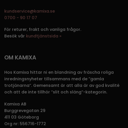
kundservice@kamixa.se
0700 - 90 17 07
För returer, frakt och vanliga frågor.
Besök vår
kundtjänstsida »
OM KAMIXA
Hos Kamixa hittar ni en blandning av fräscha roliga
inredningsnyheter tillsammans med de ”gamla
trotjänarna”. Gemensamt är att alla är av god kvalité
och att de inte tillhör ”slit och släng”-kategorin.
Kamixa AB
Burggrevegatan 29
411 03 Göteborg
Org nr: 556716-1772