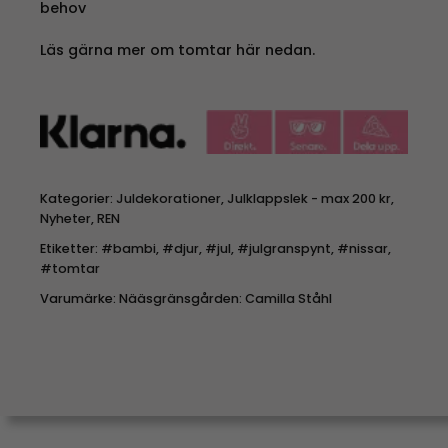
behov
Läs gärna mer om tomtar här nedan.
Kategorier:
Juldekorationer
,
Julklappslek - max 200 kr
,
Nyheter
,
REN
Etiketter:
#bambi
,
#djur
,
#jul
,
#julgranspynt
,
#nissar
,
#tomtar
Varumärke:
Nääsgränsgården: Camilla Ståhl