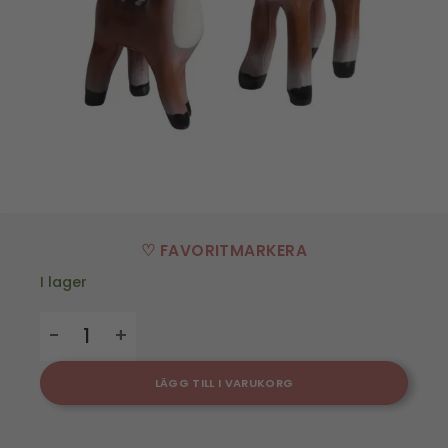
♡ FAVORITMARKERA
I lager
Bambi 2-p, H.5,5-7cm mängd
LÄGG TILL I VARUKORG