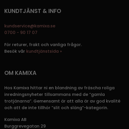
KUNDTJÄNST & INFO
kundservice@kamixa.se
0700 - 90 17 07
För returer, frakt och vanliga frågor.
Besök vår
kundtjänstsida »
OM KAMIXA
Hos Kamixa hittar ni en blandning av fräscha roliga
inredningsnyheter tillsammans med de ”gamla
trotjänarna”. Gemensamt är att alla är av god kvalité
och att de inte tillhör ”slit och släng”-kategorin.
Kamixa AB
Burggrevegatan 29