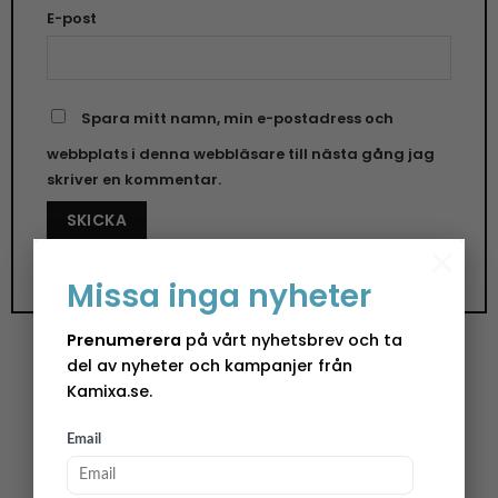
E-post
Spara mitt namn, min e-postadress och
webbplats i denna webbläsare till nästa gång jag
skriver en kommentar.
×
Missa inga nyheter
Prenumerera
på vårt nyhetsbrev och ta
del av nyheter och kampanjer från
Kamixa.se.
Kamixas brickor – funktionell konst
Email
Utelunch i solen på altanen? Förmiddagsfika på
balkongen? Oavsett hur ni brukar göra där