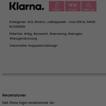
Kategorier:
ÄLG
,
Brickor
,
Julklappslek - max 300 kr
,
MADE
IN SWEDEN
Etiketter:
#älg
,
#present
,
#servering
,
#skogen
,
#skogenskonung
Varumärke:
HoppalantaDesign
Recensioner
Det finns inga recensioner än.