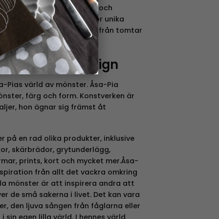
t fokus på tomtar, ljusstakar och
e tema. Här finner ni därför unika
e av olika designers, allt från tomtar
ch grisar.
HoppalantaDesign
-Pias värld av mönster. Åsa-Pia
nster, färg och form. Konstverken är
aljer, hon ägnar sig främst åt
på en rad olika produkter, inklusive
or, skärbrädor, grytunderlägg,
mar, prints, kort och mycket mer.Åsa-
piration från allt det vackra omkring
a mönster är att inspirera andra att
er de små sakerna i livet. Det kan vara
r, den ljuva sången från fåglarna eller
 sin egen lilla värld. I hennes värld