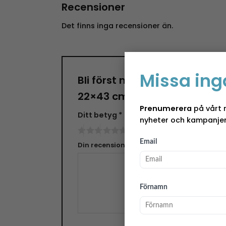
Recensioner
Det finns inga recensioner än.
Missa ing
Bli först med att recensera ”
22×43 cm”
Prenumerera
på vårt 
Ditt betyg
*
nyheter och kampanjer
Email
Din recension
*
Förnamn