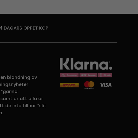
14 DAGARS ÖPPET KÖP
 en blandning av
dningsnyheter
 ”gamla
samt är att alla är
 de inte tillhör ”slit
n.