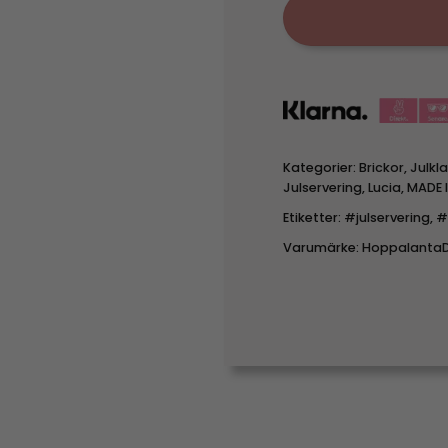
Kategorier:
Brickor
,
Julkl
Julservering
,
Lucia
,
MADE 
Etiketter:
#julservering
,
#
Varumärke:
HoppalantaD