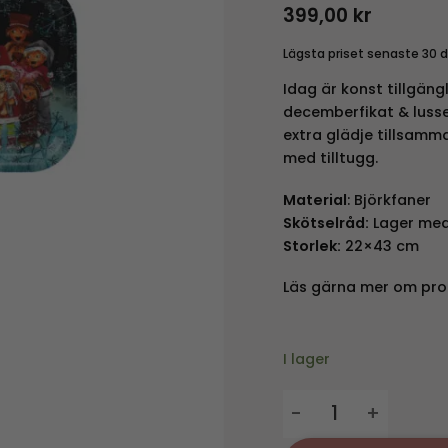
399,00
kr
Lägsta priset senaste 30 
Idag är konst tillgäng
decemberfikat & lussek
extra glädje tillsamma
med tilltugg.
Material
: Björkfaner
Skötselråd:
Lager med 
Storlek:
22×43 cm
Läs gärna mer om pro
I lager
Bricka Luciafest - 2