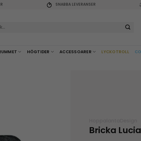
KR
SNABBA LEVERANSER
r:
RUMMET
HÖGTIDER
ACCESSOARER
LYCKOTROLL
CO
HoppalantaDesign
Bricka Luci