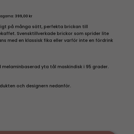
dagarna:
399,00
kr
ligt på många sätt, perfekta brickan till
affet. Svensktillverkade brickor som sprider lite
ns med en klassisk fika eller varför inte en fördrink
melaminbaserad yta tål maskindisk i 95 grader.
dukten och designern nedanför.
2x43 cm mängd