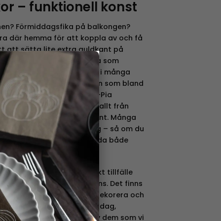
or – funktionell konst
anen? Förmiddagsfika på balkongen?
öra där hemma för att koppla av och få
lätt att sätta lite extra guldkant på
×
 fin och uttrycksfull bricka som
tällas på. Våra brickor finns i många
 illustrerade av kända namn som bland
 Maria C Bernhardsson, Åsa-Pia
almér. Motiven innefattar allt från
otiv till enfärgat och stilrent. Många
essutom även som underlägg – så om du
ritmotiv kan du låta det pryda både
är hemma.
je högtid är ett fantastiskt tillfälle
kära för att fira tillsammans. Det finns
 där man får chansen att dekorera och
 Alla hjärtans dag, mors/fars dag,
en, jul och nyår är några av dem som vi