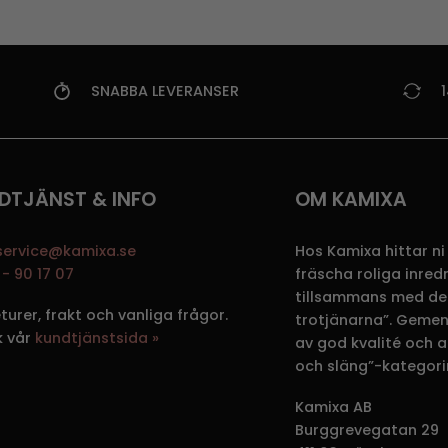
SNABBA LEVERANSER
DTJÄNST & INFO
OM KAMIXA
service@kamixa.se
Hos Kamixa hittar ni
- 90 17 07
fräscha roliga inre
tillsammans med de
eturer, frakt och vanliga frågor.
trotjänarna”. Gemen
k vår
kundtjänstsida »
av god kvalité och att
och släng”-kategori
Kamixa AB
Burggrevegatan 29