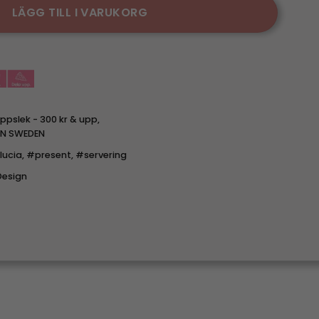
LÄGG TILL I VARUKORG
appslek - 300 kr & upp
,
IN SWEDEN
lucia
,
#present
,
#servering
esign