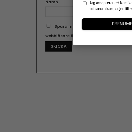
Namn
E-pos
Jag accepterar att Kamixa
och andra kampanjer till 
PRENUME
Spara mitt namn, min e-postadress o
webbläsare till nästa gång jag skriver e