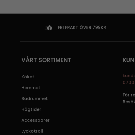
FRI FRAKT ÖVER 799KR
VÅRT SORTIMENT
KUN
kund
Köket
0700 
Hemmet
För r
Badrummet
Besö
Högtider
Accessoarer
Lyckotroll