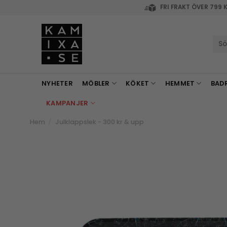
Skip
FRI FRAKT ÖVER 799 
to
content
Sök
efte
NYHETER
MÖBLER
KÖKET
HEMMET
BAD
KAMPANJER
Hem
/
Julklappslek - 300 kr & upp