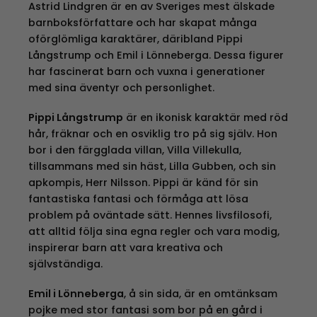
Astrid Lindgren är en av Sveriges mest älskade
barnboksförfattare och har skapat många
oförglömliga karaktärer, däribland Pippi
Långstrump och Emil i Lönneberga. Dessa figurer
har fascinerat barn och vuxna i generationer
med sina äventyr och personlighet.
Pippi Långstrump
är en ikonisk karaktär med röd
hår, fräknar och en osviklig tro på sig själv. Hon
bor i den färgglada villan, Villa Villekulla,
tillsammans med sin häst, Lilla Gubben, och sin
apkompis, Herr Nilsson. Pippi är känd för sin
fantastiska fantasi och förmåga att lösa
problem på oväntade sätt. Hennes livsfilosofi,
att alltid följa sina egna regler och vara modig,
inspirerar barn att vara kreativa och
självständiga.
Emil i Lönneberga
, å sin sida, är en omtänksam
pojke med stor fantasi som bor på en gård i