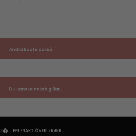
Andra köpte också
Du kanske också gillar..
FRI FRAKT ÖVER 799KR