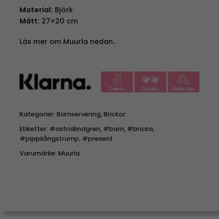
Material:
Björk
Mått:
27×20 cm
Läs mer om Muurla nedan..
Kategorier:
Barnservering
,
Brickor
Etiketter:
#astridlindgren
,
#barn
,
#bricka
,
#pippilångstrump
,
#present
Varumärke:
Muurla