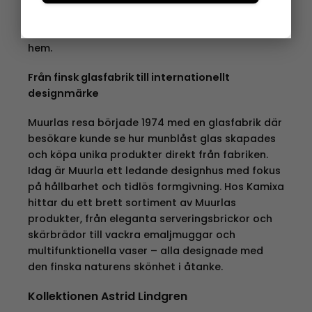
flexibla och praktiska. Varje produkt är designad
för att inte bara vara ett funktionellt verktyg,
utan också en dekorativ inredningsdetalj i ditt
hem.
Från finsk glasfabrik till internationellt
designmärke
Muurlas resa började 1974 med en glasfabrik där
besökare kunde se hur munblåst glas skapades
och köpa unika produkter direkt från fabriken.
Idag är Muurla ett ledande designhus med fokus
på hållbarhet och tidlös formgivning. Hos Kamixa
hittar du ett brett sortiment av Muurlas
produkter, från eleganta serveringsbrickor och
skärbrädor till vackra emaljmuggar och
multifunktionella vaser – alla designade med
den finska naturens skönhet i åtanke.
Kollektionen Astrid Lindgren