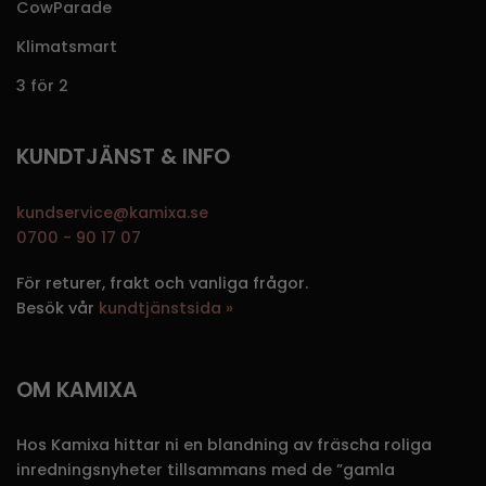
CowParade
Klimatsmart
3 för 2
KUNDTJÄNST & INFO
kundservice@kamixa.se
0700 - 90 17 07
För returer, frakt och vanliga frågor.
Besök vår
kundtjänstsida »
OM KAMIXA
Hos Kamixa hittar ni en blandning av fräscha roliga
inredningsnyheter tillsammans med de ”gamla