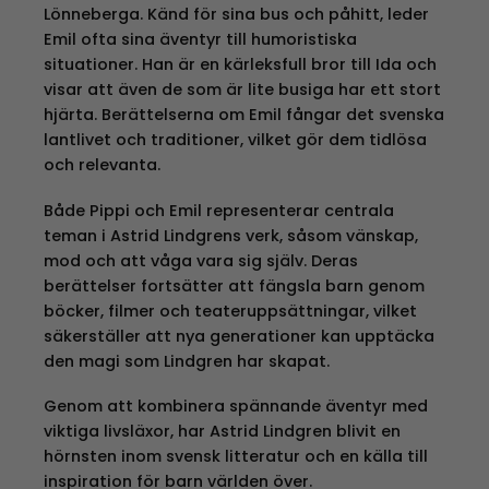
Lönneberga. Känd för sina bus och påhitt, leder
Emil ofta sina äventyr till humoristiska
situationer. Han är en kärleksfull bror till Ida och
visar att även de som är lite busiga har ett stort
hjärta. Berättelserna om Emil fångar det svenska
lantlivet och traditioner, vilket gör dem tidlösa
och relevanta.
Både Pippi och Emil representerar centrala
teman i Astrid Lindgrens verk, såsom vänskap,
mod och att våga vara sig själv. Deras
berättelser fortsätter att fängsla barn genom
böcker, filmer och teateruppsättningar, vilket
säkerställer att nya generationer kan upptäcka
den magi som Lindgren har skapat.
Genom att kombinera spännande äventyr med
viktiga livsläxor, har Astrid Lindgren blivit en
hörnsten inom svensk litteratur och en källa till
inspiration för barn världen över.