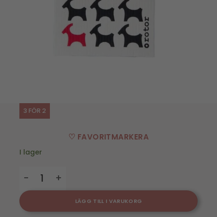
3 FÖR 2
♡ FAVORITMARKERA
I lager
Disktrasa Bockar mängd
LÄGG TILL I VARUKORG