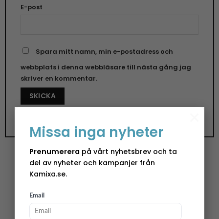
E-post
Spara mitt namn, min e-postadress och
webbplats i denna webbläsare till nästa gång jag
skriver en kommentar.
×
Missa inga nyheter
Prenumerera
på vårt nyhetsbrev och ta
del av nyheter och kampanjer från
Kamixa.se.
Disktrasa Bockar
Email
Ge ditt kök en touch av julstämning med Rotor’s
disktrasor prydda med klassiska julbockar.