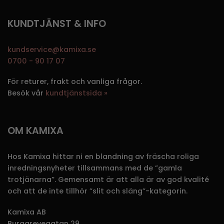
KUNDTJÄNST & INFO
kundservice@kamixa.se
0700 - 90 17 07
För returer, frakt och vanliga frågor.
Besök vår
kundtjänstsida »
OM KAMIXA
Hos Kamixa hittar ni en blandning av fräscha roliga
inredningsnyheter tillsammans med de ”gamla
trotjänarna”. Gemensamt är att alla är av god kvalité
och att de inte tillhör ”slit och släng”-kategorin.
Kamixa AB
Burggrevegatan 29