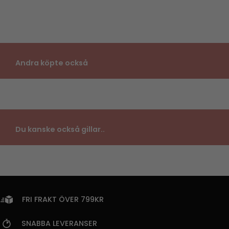
Andra köpte också
Du kanske också gillar..
FRI FRAKT ÖVER 799KR
SNABBA LEVERANSER