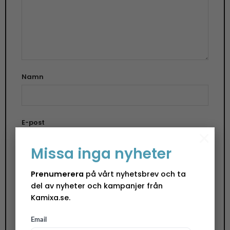
Namn
E-post
×
Missa inga nyheter
Spara mitt namn, min e-postadress och
Prenumerera
på vårt nyhetsbrev och ta
webbplats i denna webbläsare till nästa gång jag
del av nyheter och kampanjer från
skriver en kommentar.
Kamixa.se.
Email