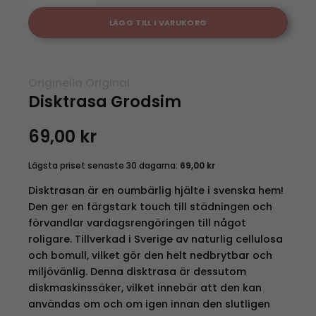
LÄGG TILL I VARUKORG
Originella Original
Disktrasa Grodsim
69,00
kr
Lägsta priset senaste 30 dagarna:
69,00
kr
Disktrasan är en oumbärlig hjälte i svenska hem!
Den ger en färgstark touch till städningen och
förvandlar vardagsrengöringen till något
roligare. Tillverkad i Sverige av naturlig cellulosa
och bomull, vilket gör den helt nedbrytbar och
miljövänlig. Denna disktrasa är dessutom
diskmaskinssäker, vilket innebär att den kan
användas om och om igen innan den slutligen