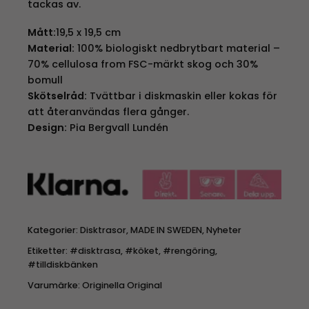
tackas av.
Mått:
19,5 x 19,5 cm
Material:
100% biologiskt nedbrytbart material –
70% cellulosa from FSC-märkt skog och 30%
bomull
Skötselråd:
Tvättbar i diskmaskin eller kokas för
att återanvändas flera gånger.
Design:
Pia Bergvall Lundén
Kategorier:
Disktrasor
,
MADE IN SWEDEN
,
Nyheter
Etiketter:
#disktrasa
,
#köket
,
#rengöring
,
#tilldiskbänken
Varumärke:
Originella Original