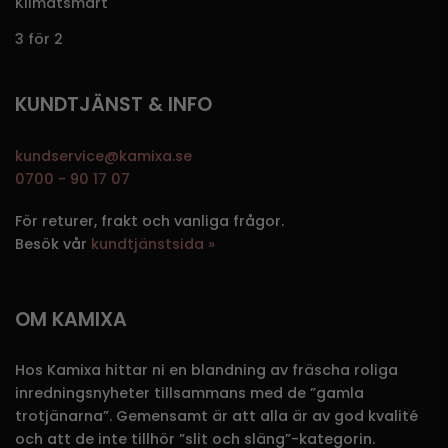
Klimatsmart
3 för 2
KUNDTJÄNST & INFO
kundservice@kamixa.se
0700 - 90 17 07
För returer, frakt och vanliga frågor.
Besök vår
kundtjänstsida »
OM KAMIXA
Hos Kamixa hittar ni en blandning av fräscha roliga
inredningsnyheter tillsammans med de ”gamla
trotjänarna”. Gemensamt är att alla är av god kvalité
och att de inte tillhör ”slit och släng”-kategorin.