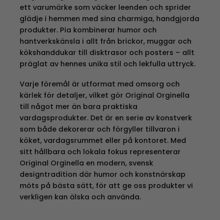
ett varumärke som väcker leenden och sprider
glädje i hemmen med sina charmiga, handgjorda
produkter. Pia kombinerar humor och
hantverkskänsla i allt från brickor, muggar och
kökshanddukar till disktrasor och posters – allt
präglat av hennes unika stil och lekfulla uttryck.
Varje föremål är utformat med omsorg och
kärlek för detaljer, vilket gör Original Orginella
till något mer än bara praktiska
vardagsprodukter. Det är en serie av konstverk
som både dekorerar och förgyller tillvaron i
köket, vardagsrummet eller på kontoret. Med
sitt hållbara och lokala fokus representerar
Original Orginella en modern, svensk
designtradition där humor och konstnärskap
möts på bästa sätt, för att ge oss produkter vi
verkligen kan älska och använda.