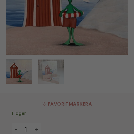
♡ FAVORITMARKERA
I lager
Disktrasa Grodsim mängd