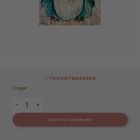
♡ FAVORITMARKERA
I lager
Disktrasa Ruggugglan mängd
LÄGG TILL I VARUKORG