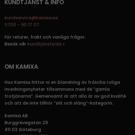
KUNDTJÄNST & INFO
kundservice@kamixa.se
0700 - 90 17 07
För returer, frakt och vanliga frågor.
Besök vår
kundtjänstsida »
OM KAMIXA
Hos Kamixa hittar ni en blandning av fräscha roliga
inredningsnyheter tillsammans med de ”gamla
trotjänarna”. Gemensamt är att alla är av god kvalité
och att de inte tillhör ”slit och släng”-kategorin.
Kamixa AB
Burggrevegatan 29
411 03 Göteborg