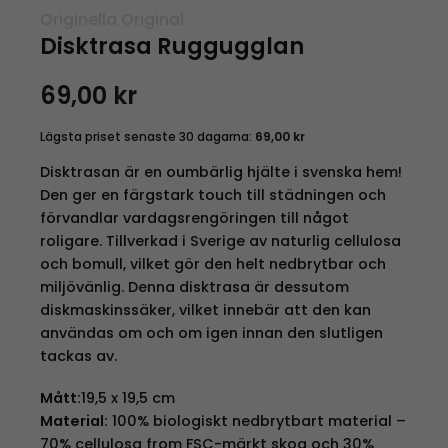
Originella Original
Disktrasa Ruggugglan
69,00
kr
Lägsta priset senaste 30 dagarna:
69,00
kr
Disktrasan är en oumbärlig hjälte i svenska hem!
Den ger en färgstark touch till städningen och
förvandlar vardagsrengöringen till något
roligare. Tillverkad i Sverige av naturlig cellulosa
och bomull, vilket gör den helt nedbrytbar och
miljövänlig. Denna disktrasa är dessutom
diskmaskinssäker, vilket innebär att den kan
användas om och om igen innan den slutligen
tackas av.
Mått:
19,5 x 19,5 cm
Material:
100% biologiskt nedbrytbart material –
70% cellulosa from FSC-märkt skog och 30%