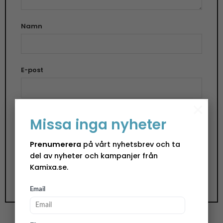
Namn
E-post
×
Spara mitt namn, min e-postadress och
Missa inga nyheter
webbplats i denna webbläsare till nästa gång jag
skriver en kommentar.
Prenumerera
på vårt nyhetsbrev och ta
del av nyheter och kampanjer från
Kamixa.se.
Email