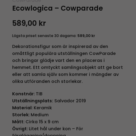
CowParade
Ecowlogica – Cowparade
589,00
kr
Lägsta priset senaste 30 dagarna:
589,00
kr
Dekorationsfigur som är inspirerad av den
omåttligt populära utställningen CowParade
och bringar glädje vart den en placeras i
hemmet. Ett omtyckt samlingsobjekt att ge bort
eller att samla själv som kommer i mängder av
olika utföranden och storlekar.
Konstnär
: TIB
Utställningsplats:
Salvador 2019
Material
: Keramik
Storlek:
Medium
Mått:
Cirka 15 x 9 cm
Övrigt:
Litet hål under kon – För
färgläggning/doppning