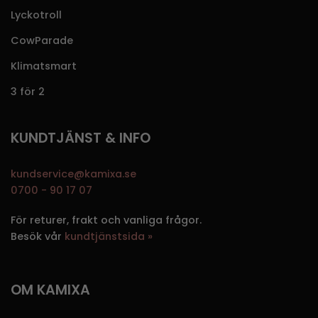
Lyckotroll
CowParade
Klimatsmart
3 för 2
KUNDTJÄNST & INFO
kundservice@kamixa.se
0700 - 90 17 07
För returer, frakt och vanliga frågor.
Besök vår
kundtjänstsida »
OM KAMIXA