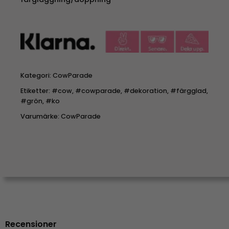
Kategori:
CowParade
Etiketter:
#cow
,
#cowparade
,
#dekoration
,
#färgglad
,
#grön
,
#ko
Varumärke:
CowParade
Recensioner