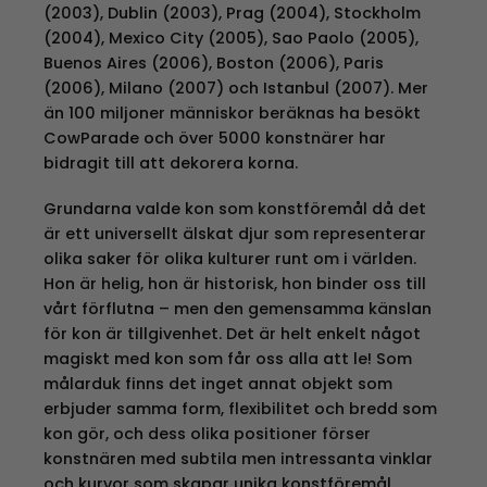
(2003), Dublin (2003), Prag (2004), Stockholm
(2004), Mexico City (2005), Sao Paolo (2005),
Buenos Aires (2006), Boston (2006), Paris
(2006), Milano (2007) och Istanbul (2007). Mer
än 100 miljoner människor beräknas ha besökt
CowParade och över 5000 konstnärer har
bidragit till att dekorera korna.
Grundarna valde kon som konstföremål då det
är ett universellt älskat djur som representerar
olika saker för olika kulturer runt om i världen.
Hon är helig, hon är historisk, hon binder oss till
vårt förflutna – men den gemensamma känslan
för kon är tillgivenhet. Det är helt enkelt något
magiskt med kon som får oss alla att le! Som
målarduk finns det inget annat objekt som
erbjuder samma form, flexibilitet och bredd som
kon gör, och dess olika positioner förser
konstnären med subtila men intressanta vinklar
och kurvor som skapar unika konstföremål.