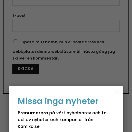
E-post
Spara mitt namn, min e-postadress och
webbplats i denna webbläsare till nästa gång jag
skriver en kommentar.
×
Missa inga nyheter
Prenumerera
på vårt nyhetsbrev och ta
CowParade – Figur
del av nyheter och kampanjer från
Kamixa.se.
Vi på Kamixa är stolta återförsäljare av denna