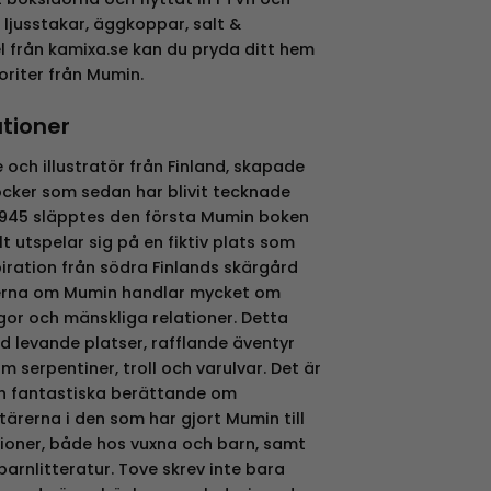
 ljusstakar, äggkoppar, salt &
l från
kamixa.se
kan du pryda ditt hem
oriter från Mumin.
ationer
 och illustratör från Finland, skapade
ker som sedan har blivit tecknade
 1945 släpptes den första Mumin boken
lt utspelar sig på en fiktiv plats som
iration från södra Finlands skärgård
serna om Mumin handlar mycket om
ågor och mänskliga relationer. Detta
 levande platser, rafflande äventyr
 serpentiner, troll och varulvar. Det är
h fantastiska berättande om
ärerna i den som har gjort Mumin till
ationer, både hos vuxna och barn, samt
k barnlitteratur. Tove skrev inte bara