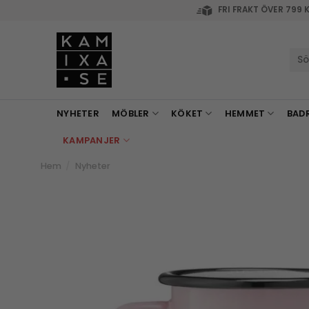
Skip
FRI FRAKT ÖVER 799 
to
content
Sök
efte
NYHETER
MÖBLER
KÖKET
HEMMET
BAD
KAMPANJER
Hem
/
Nyheter