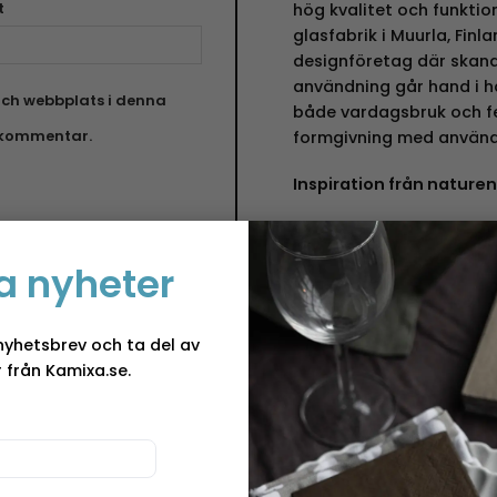
t
hög kvalitet och funktio
glasfabrik i Muurla, Finla
designföretag där skandi
användning går hand i h
ch webbplats i denna
både vardagsbruk och fest
n kommentar.
formgivning med använd
Inspiration från naturen
Muurlas kollektioner des
inspirerade av den rena 
a nyheter
Finland. Varje produkt ä
användbar, vilket gör dem
Med Muurlas heminredni
nyhetsbrev och ta del av
lyfta ditt hem med stilre
 från Kamixa.se.
Mångsidiga och hållbara
Muurlas emaljprodukter 
användas på alla typer a