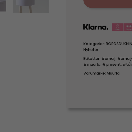
Kategorier:
BORDSDUKNI
Nyheter
Etiketter:
#emalj
,
#emalje
#muurla
,
#present
,
#tål
Varumärke:
Muurla