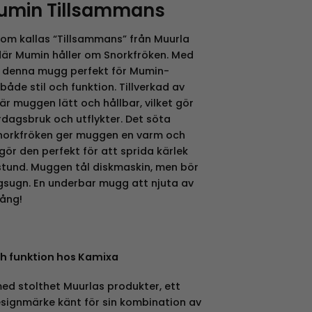
umin Tillsammans
m kallas “Tillsammans” från Muurla
där Mumin håller om Snorkfröken. Med
är denna mugg perfekt för Mumin-
åde stil och funktion. Tillverkad av
 är muggen lätt och hållbar, vilket gör
rdagsbruk och utflykter. Det söta
norkfröken ger muggen en varm och
 gör den perfekt för att sprida kärlek
astund. Muggen tål diskmaskin, men bör
gsugn. En underbar mugg att njuta av
ång!
ch funktion hos Kamixa
ed stolthet Muurlas produkter, ett
signmärke känt för sin kombination av