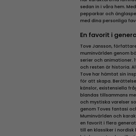
sedan in i våra hem. Med
pepparkar och änglaspe
med dina personliga fav
En favorit i gener
Tove Jansson, författare
muminvärlden genom böc
serier och animationer.
och resten är historia. Al
Tove har hämtat sin insp
för att skapa. Berättel
känslor, existensiella fr
blandas tillsammans med
och mystiska varelser som
genom Toves fantasi oc
Muminvärlden och karakt
en favorit i flera gener
till en klassiker i nordis