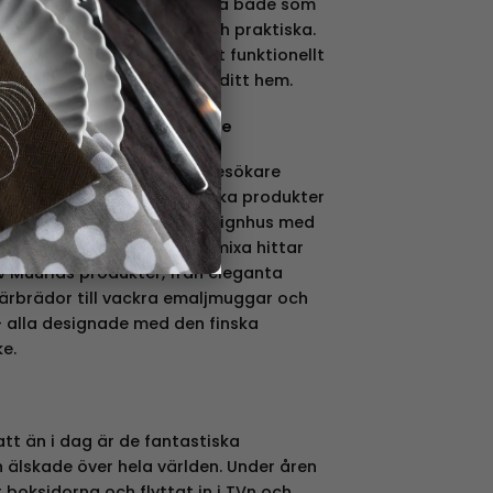
är utformade för att fungera både som
 vilket gör dem flexibla och praktiska.
d för att inte bara vara ett funktionellt
ekorativ inredningsdetalj i ditt hem.
l internationellt designmärke
74 med en glasfabrik där besökare
las skapades och köpa unika produkter
ag är Muurla ett ledande designhus med
tidlös formgivning. Hos Kamixa hittar
v Muurlas produkter, från eleganta
kärbrädor till vackra emaljmuggar och
– alla designade med den finska
e.
tt än i dag är de fantastiska
 älskade över hela världen. Under åren
boksidorna och flyttat in i TVn och