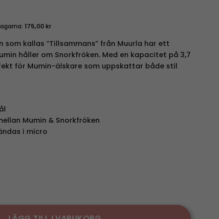
dagarna:
175,00
kr
som kallas “Tillsammans” från Muurla har ett
min håller om Snorkfröken. Med en kapacitet på 3,7
ekt för Mumin-älskare som uppskattar både stil
ål
ellan Mumin & Snorkfröken
ändas i micro
llsammans mängd
LÄGG TILL I VARUKORG