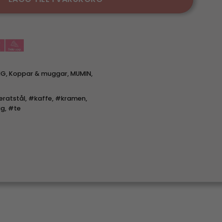
NG
,
Koppar & muggar
,
MUMIN
,
ratstål
,
#kaffe
,
#kramen
,
ig
,
#te