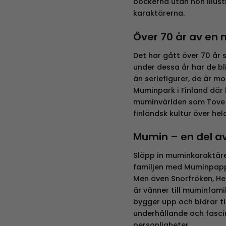
böckerna utan hon illus
karaktärerna.
Över 70 år av en 
Det har gått över 70 år
under dessa år har de bli
än seriefigurer, de är mo
Muminpark i Finland där
muminvärlden som Tove 
finländsk kultur över hel
Mumin – en del a
Släpp in muminkaraktärer
familjen med Muminpap
Men även Snorfröken, He
är vänner till muminfami
bygger upp och bidrar t
underhållande och fascin
personligheter.