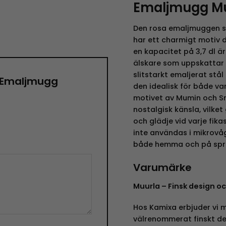
Emaljmugg M
Den rosa emaljmuggen so
har ett charmigt motiv 
en kapacitet på 3,7 dl 
älskare som uppskattar b
slitstarkt emaljerat stål
 ”Emaljmugg
den idealisk för både va
motivet av Mumin och S
nostalgisk känsla, vilket
och glädje vid varje fik
inte användas i mikrovå
både hemma och på spr
Varumärke
Muurla – Finsk design o
Hos Kamixa erbjuder vi m
välrenommerat finskt de