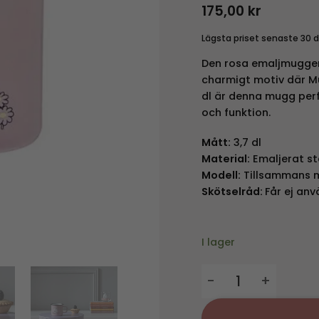
175,00
kr
Lägsta priset senaste 30 
Den rosa emaljmuggen 
charmigt motiv där Mu
dl är denna mugg perf
och funktion.
Mått:
3,7 dl
Material:
Emaljerat st
Modell:
Tillsammans m
Skötselråd:
Får ej anv
I lager
Emaljmugg Mumin Ti