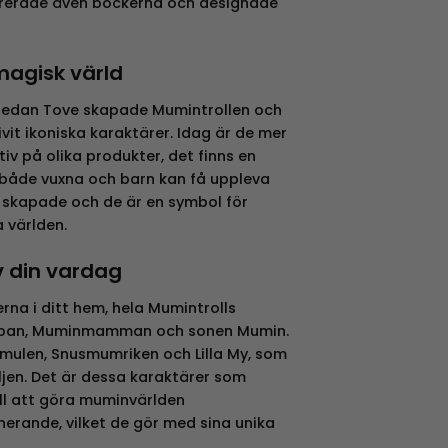
trerade även böckerna och designade
magisk värld
 sedan Tove skapade Mumintrollen och
vit ikoniska karaktärer. Idag är de mer
tiv på olika produkter, det finns en
 både vuxna och barn kan få uppleva
skapade och de är en symbol för
a världen.
v din vardag
na i ditt hem, hela Mumintrolls
pan, Muminmamman och sonen Mumin.
mulen, Snusmumriken och Lilla My, som
ljen. Det är dessa karaktärer som
ill att göra muminvärlden
erande, vilket de gör med sina unika