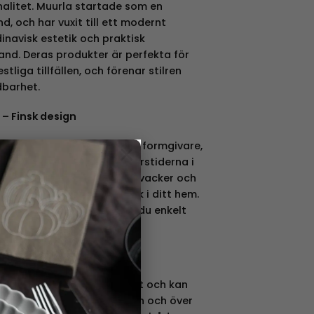
nalitet. Muurla startade som en
nd, och har vuxit till ett modernt
navisk estetik och praktisk
and. Deras produkter är perfekta för
liga tillfällen, och förenar stilren
barhet.
 – Finsk design
ignas av deras egna finska formgivare,
×
naturen och de skiftande årstiderna i
r skapad för att vara både vacker och
 idealiska för dagligt bruk i ditt hem.
ng och köksprodukter kan du enkelt
n och hållbar design.
 finska produkter
erbjuder stor mångsidighet och kan
v spisar, inklusive induktion och över