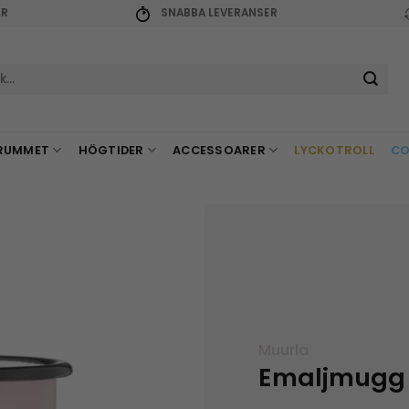
KR
SNABBA LEVERANSER
r:
RUMMET
HÖGTIDER
ACCESSOARER
LYCKOTROLL
CO
Muurla
Emaljmugg