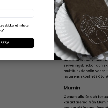
öppen eld. Deras vaser 
blomvaser och ljusstakar,
Varje produkt är designa
verktyg, utan också en d
.se skickar ut nyheter
Från finsk glasfabrik til
mig!
Muurlas resa började 19
kunde se hur munblåst g
RERA
direkt från fabriken. Id
fokus på hållbarhet och 
du ett brett sortiment a
serveringsbrickor och s
multifunktionella vaser 
naturens skönhet i åtank
Mumin
Genom alla år och fortsa
karaktärerna från Mumin
har karaktärerna lämnat 