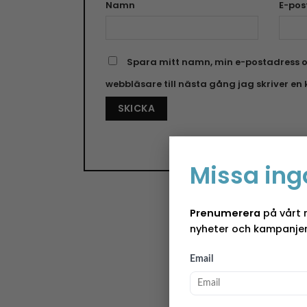
Namn
E-pos
Spara mitt namn, min e-postadress o
webbläsare till nästa gång jag skriver e
Missa ing
Prenumerera
på vårt 
nyheter och kampanjer
Email