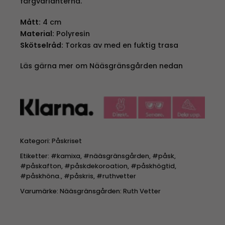
färgvarianterna.
Mått:
4 cm
Material:
Polyresin
Skötselråd:
Torkas av med en fuktig trasa
Läs gärna mer om Nääsgränsgården nedan
Kategori:
Påskriset
Etiketter:
#kamixa
,
#nääsgränsgården
,
#påsk
,
#påskafton
,
#påskdekoroation
,
#påskhögtid
,
#påskhöna.
,
#påskris
,
#ruthvetter
Varumärke:
Nääsgränsgården: Ruth Vetter