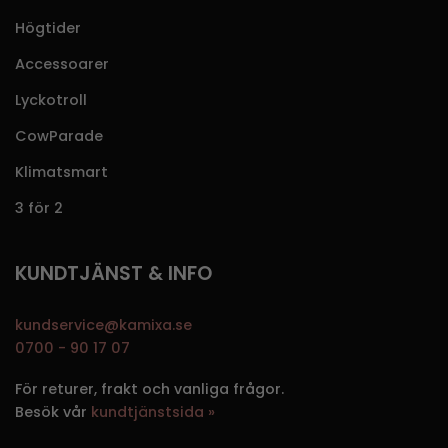
Högtider
Accessoarer
Lyckotroll
CowParade
Klimatsmart
3 för 2
KUNDTJÄNST & INFO
kundservice@kamixa.se
0700 - 90 17 07
För returer, frakt och vanliga frågor.
Besök vår
kundtjänstsida »