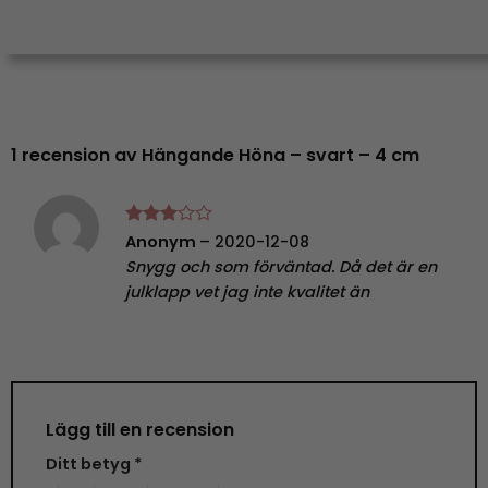
1 recension av
Hängande Höna – svart – 4 cm
Betygsatt
Anonym
–
2020-12-08
3
av 5
Snygg och som förväntad. Då det är en
julklapp vet jag inte kvalitet än
Lägg till en recension
Ditt betyg
*