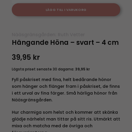
LÄGG TILL I VARUKORG
Nääsgränsgården: Ruth Vetter
Hängande Höna – svart – 4 cm
39,95
kr
Lägsta priset senaste 30 dagarna:
39,95
kr
Fyll påskriset med fina, helt bedårande hönor
som hänger och flänger fram i påskriset, de finns
i ett urval av fina färger. Små härliga hönor från
Nääsgränsgården.
Hur charmiga som helst och kommer att skänka
glädje närhelst man tittar på sitt ris. Utmärkt att
mixa och matcha med de övriga och