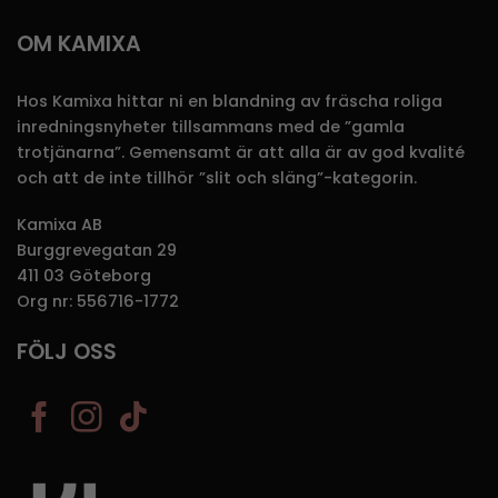
OM KAMIXA
Hos Kamixa hittar ni en blandning av fräscha roliga
inredningsnyheter tillsammans med de ”gamla
trotjänarna”. Gemensamt är att alla är av god kvalité
och att de inte tillhör ”slit och släng”-kategorin.
Kamixa AB
Burggrevegatan 29
411 03 Göteborg
Org nr: 556716-1772
FÖLJ OSS