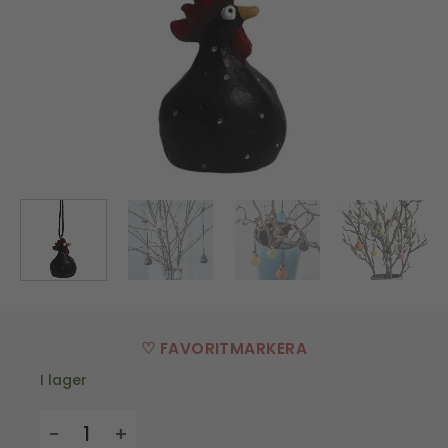
♡ FAVORITMARKERA
I lager
Hängande Höna - svart - 4 cm mängd