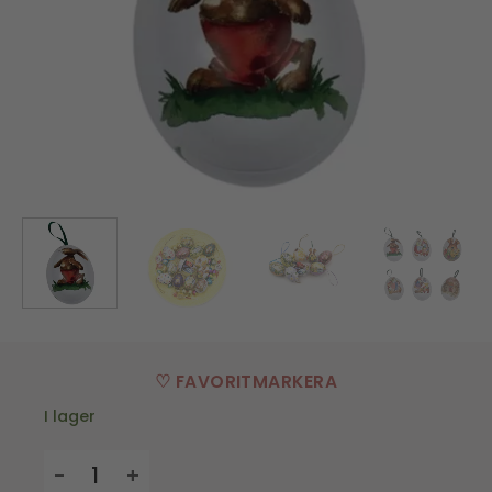
♡ FAVORITMARKERA
I lager
Hängande minipåskägg i plåt - Sjungande haren mä