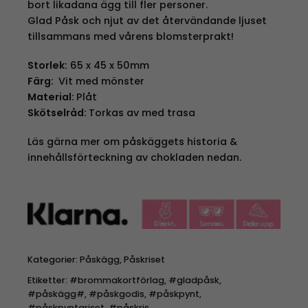
bort likadana ägg till fler personer.
Glad Påsk och njut av det återvändande ljuset
tillsammans med vårens blomsterprakt!
Storlek:
65 x 45 x 50mm
Färg:
Vit med mönster
Material:
Plåt
Skötselråd:
Torkas av med trasa
Läs gärna mer om påskäggets historia &
innehållsförteckning av chokladen nedan.
Kategorier:
Påskägg
,
Påskriset
Etiketter:
#brommakortförlag
,
#gladpåsk
,
#påskägg#
,
#påskgodis
,
#påskpynt
,
#påskpyntariset
,
#påskris