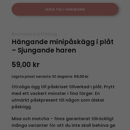
LÄGG TILL I VARUKORG
Bromma kortförlag
Hängande minipåskägg i plåt
– Sjungande haren
59,00
kr
Lägsta priset senaste 30 dagarna:
59,00
kr
Otroliga ägg till påskriset tillverkad i plåt. Prytt
med ett vackert mönster i fina färger. En
utmärkt påskpresent till någon som älskar
påskägg.
Mixa och matcha – finns garanterat tillräckligt
många varianter för att du inte skall behöva ge