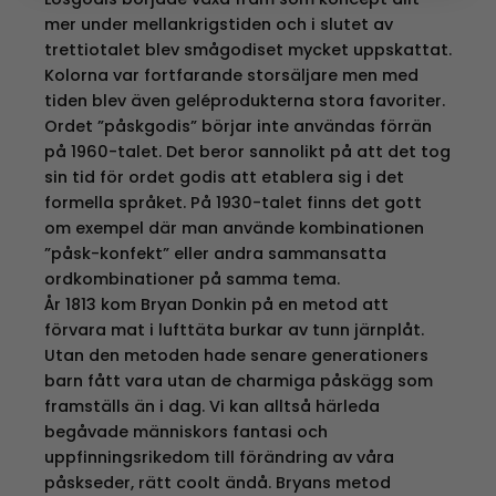
mer under mellankrigstiden och i slutet av
trettiotalet blev smågodiset mycket uppskattat.
Kolorna var fortfarande storsäljare men med
tiden blev även geléprodukterna stora favoriter.
Ordet ”påskgodis” börjar inte användas förrän
på 1960-talet. Det beror sannolikt på att det tog
sin tid för ordet godis att etablera sig i det
formella språket. På 1930-talet finns det gott
om exempel där man använde kombinationen
”påsk-konfekt” eller andra sammansatta
ordkombinationer på samma tema.
År 1813 kom Bryan Donkin på en metod att
förvara mat i lufttäta burkar av tunn järnplåt.
Utan den metoden hade senare generationers
barn fått vara utan de charmiga påskägg som
framställs än i dag. Vi kan alltså härleda
begåvade människors fantasi och
uppfinningsrikedom till förändring av våra
påskseder, rätt coolt ändå. Bryans metod