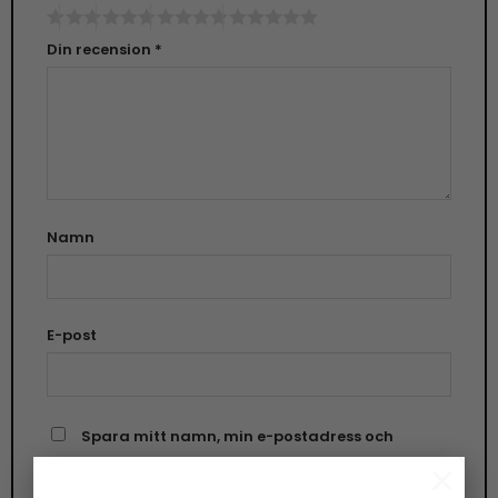
Din recension
*
Namn
E-post
Spara mitt namn, min e-postadress och
×
webbplats i denna webbläsare till nästa gång jag
skriver en kommentar.