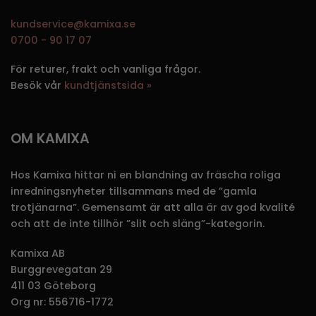
kundservice@kamixa.se
0700 - 90 17 07
För returer, frakt och vanliga frågor.
Besök vår
kundtjänstsida »
OM KAMIXA
Hos Kamixa hittar ni en blandning av fräscha roliga
inredningsnyheter tillsammans med de ”gamla
trotjänarna”. Gemensamt är att alla är av god kvalité
och att de inte tillhör ”slit och släng”-kategorin.
Kamixa AB
Burggrevegatan 29
411 03 Göteborg
Org nr: 556716-1772