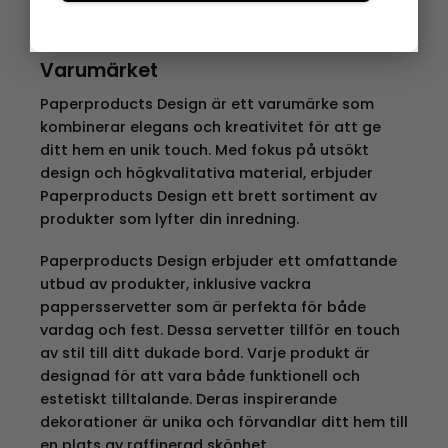
Barnservis 3 Delar. Beställ idag och låt dina små
njuta av sina måltider i stil och komfort!
Varumärket
Paperproducts Design är ett varumärke som
kombinerar elegans och kreativitet för att ge
ditt hem en unik touch. Med fokus på utsökt
design och högkvalitativa material, erbjuder
Paperproducts Design ett brett sortiment av
produkter som lyfter din inredning.
Paperproducts Design erbjuder ett omfattande
utbud av produkter, inklusive vackra
pappersservetter som är perfekta för både
vardag och fest. Dessa servetter tillför en touch
av stil till ditt dukade bord. Varje produkt är
designad för att vara både funktionell och
estetiskt tilltalande. Deras inspirerande
dekorationer är unika och förvandlar ditt hem till
en plats av raffinerad skönhet.