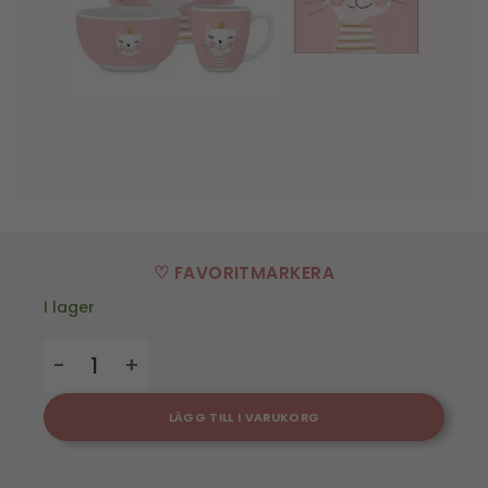
♡ FAVORITMARKERA
I lager
Gåvoset Barnservis Happy Cat - 3 Delar + Servett mä
LÄGG TILL I VARUKORG