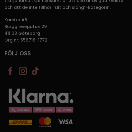
trotjänarna”. Gemensamt är att alla är av god kvalité
och att de inte tillhör ”slit och släng”-kategorin.
Kamixa AB
Burggrevegatan 29
411 03 Göteborg
Org nr: 556716-1772
FÖLJ OSS