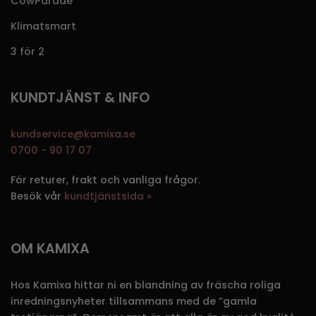
CowParade
Klimatsmart
3 för 2
KUNDTJÄNST & INFO
kundservice@kamixa.se
0700 - 90 17 07
För returer, frakt och vanliga frågor.
Besök vår
kundtjänstsida »
OM KAMIXA
Hos Kamixa hittar ni en blandning av fräscha roliga
inredningsnyheter tillsammans med de ”gamla