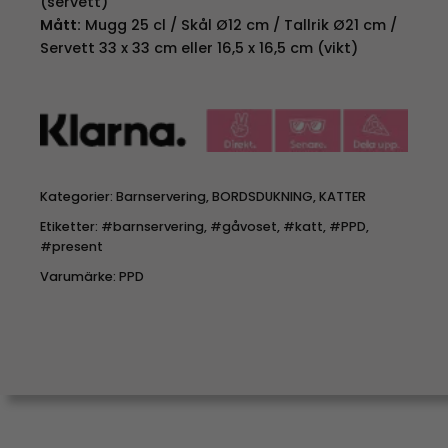
(servett)
Mått:
Mugg 25 cl / Skål Ø12 cm / Tallrik Ø21 cm /
Servett 33 x 33 cm eller 16,5 x 16,5 cm (vikt)
Kategorier:
Barnservering
,
BORDSDUKNING
,
KATTER
Etiketter:
#barnservering
,
#gåvoset
,
#katt
,
#PPD
,
#present
Varumärke:
PPD