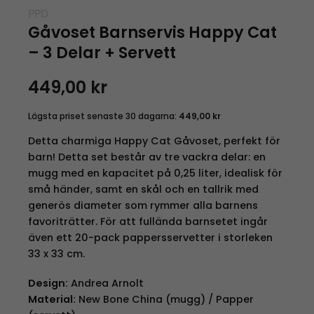
PPD
Gåvoset Barnservis Happy Cat
– 3 Delar + Servett
449,00
kr
Lägsta priset senaste 30 dagarna:
449,00
kr
Detta charmiga Happy Cat Gåvoset, perfekt för
barn! Detta set består av tre vackra delar: en
mugg med en kapacitet på 0,25 liter, idealisk för
små händer, samt en skål och en tallrik med
generös diameter som rymmer alla barnens
favoriträtter. För att fullända barnsetet ingår
även ett 20-pack pappersservetter i storleken
33 x 33 cm.
Design:
Andrea Arnolt
Material:
New Bone China (mugg) / Papper