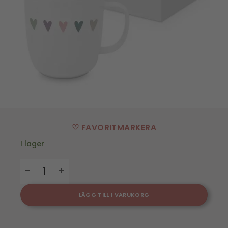
♡ FAVORITMARKERA
I lager
Mugg Heart Infusion - 40 cl mängd
LÄGG TILL I VARUKORG