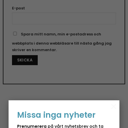
E-post
Spara mitt namn, min e-postadress och
webbplats i denna webbläsare till nästa gång jag
skriver en kommentar.
×
Mugg Heart Infusion – 40 cl
Missa inga nyheter
Uppgradera din dryckesupplevelse med en Mugg
Prenumerera
på vårt nyhetsbrev och ta
från PPD, som erbjuder både funktion och hög