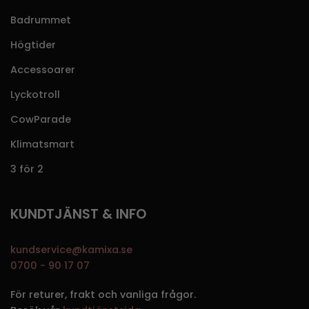
Badrummet
Högtider
Accessoarer
Lyckotroll
CowParade
Klimatsmart
3 för 2
KUNDTJÄNST & INFO
kundservice@kamixa.se
0700 - 90 17 07
För returer, frakt och vanliga frågor.