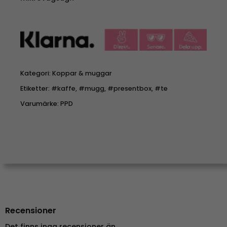
Kategori:
Koppar & muggar
Etiketter:
#kaffe
,
#mugg
,
#presentbox
,
#te
Varumärke:
PPD
Recensioner
Det finns inga recensioner än.