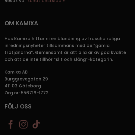
Besök vår
kundtjänstsida »
OM KAMIXA
Hos Kamixa hittar ni en blandning av fräscha roliga
inredningsnyheter tillsammans med de ”gamla
trotjänarna”. Gemensamt är att alla är av god kvalité
och att de inte tillhör ”slit och släng”-kategorin.
Kamixa AB
Burggrevegatan 29
411 03 Göteborg
Org nr: 556716-1772
FÖLJ OSS