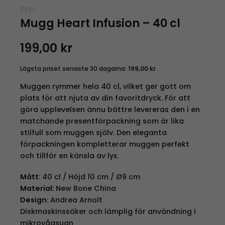
PPD
Mugg Heart Infusion – 40 cl
199,00
kr
Lägsta priset senaste 30 dagarna:
199,00
kr
Muggen rymmer hela 40 cl, vilket ger gott om
plats för att njuta av din favoritdryck. För att
göra upplevelsen ännu bättre levereras den i en
matchande presentförpackning som är lika
stilfull som muggen själv. Den eleganta
förpackningen kompletterar muggen perfekt
och tillför en känsla av lyx.
Mått:
40 cl / Höjd 10 cm / Ø9 cm
Material:
New Bone China
Design:
Andrea Arnolt
Diskmaskinssäker och lämplig för användning i
mikrovågsugn