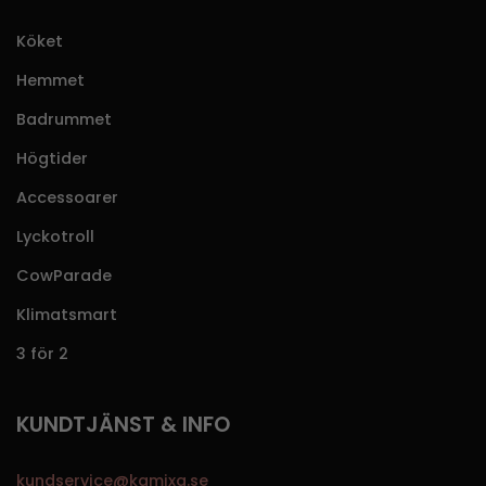
Köket
Hemmet
Badrummet
Högtider
Accessoarer
Lyckotroll
CowParade
Klimatsmart
3 för 2
KUNDTJÄNST & INFO
kundservice@kamixa.se