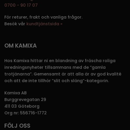
0700 - 90 17 07
För returer, frakt och vanliga frågor.
Besök vår
kundtjänstsida »
OM KAMIXA
Hos Kamixa hittar ni en blandning av fräscha roliga
inredningsnyheter tillsammans med de ”gamla
trotjänarna”. Gemensamt är att alla är av god kvalité
och att de inte tillhör ”slit och släng”-kategorin.
Kamixa AB
Burggrevegatan 29
411 03 Göteborg
Org nr: 556716-1772
FÖLJ OSS