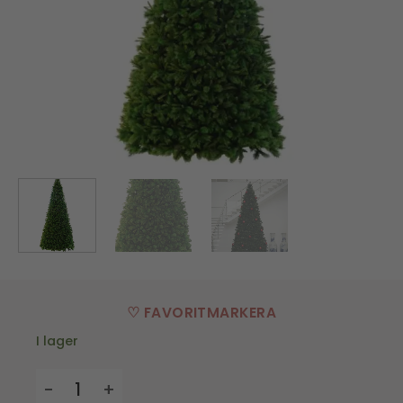
♡ FAVORITMARKERA
I lager
Julgran Colorado - 500 cm mängd