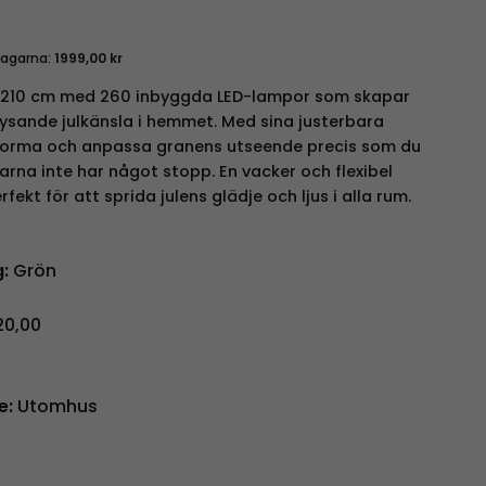
dagarna:
1999,00
kr
 210 cm med 260 inbyggda LED-lampor som skapar
lysande julkänsla i hemmet. Med sina justerbara
 forma och anpassa granens utseende precis som du
enarna inte har något stopp. En vacker och flexibel
ekt för att sprida julens glädje och ljus i alla rum.
:
Grön
0,00
e:
Utomhus