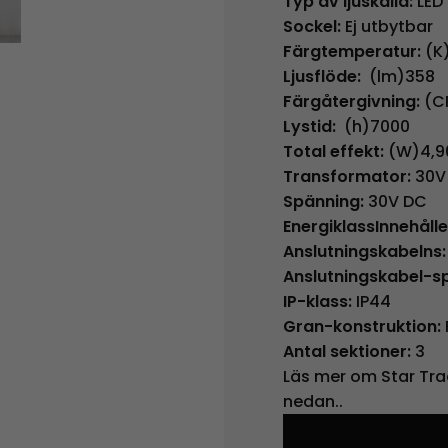
Typ av ljuskälla:
LED
Sockel:
Ej utbytbar
Färgtemperatur:
(K
Ljusflöde:
(lm)358
Färgåtergivning:
(C
Lystid:
(h)7000
Total effekt:
(W)4,9
Transformator:
30V 
Spänning:
30V DC
EnergiklassInnehålle
Anslutningskabelns:
Anslutningskabel-sp
IP-klass:
IP44
Gran-konstruktion:
Antal sektioner:
3
Läs mer om Star Tra
nedan..