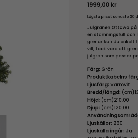
1999,00
kr
Lägsta priset senaste 30 
Julgranen Ottawa på
en stämningsfull och 
grenar kan du enkelt
vill, tack vare att gr
julgran som passar perf
Färg:
Grön
Produktkabelns färg
Ljusfärg:
Varmvit
Bredd/längd:
(cm)12
Höjd:
(cm)210,00
Djup:
(cm)120,00
Användningsområd
Ljuskällor:
260
Ljuskälla ingår:
Ja