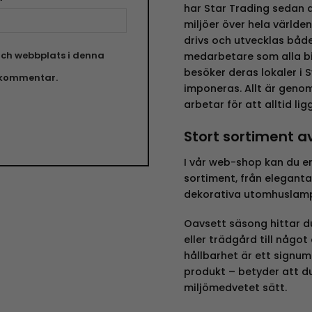
har Star Trading sedan 
miljöer över hela världen
drivs och utvecklas båd
ch webbplats i denna
medarbetare som alla bid
besöker deras lokaler i 
n kommentar.
imponeras. Allt är geno
arbetar för att alltid lig
Stort sortiment av 
I vår web-shop kan du en
sortiment, från eleganta 
dekorativa utomhuslampo
Oavsett säsong hittar d
eller trädgård till något
hållbarhet är ett signum 
produkt – betyder att du
miljömedvetet sätt.