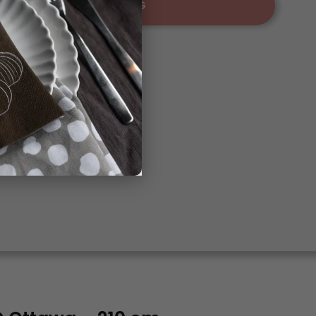
LÄGG TILL I VARUKORG
heter
ngsbar
,
#inredning
,