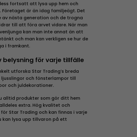
dess fortsatt att lysa upp hem och
. Företaget är än idag familjeägt. Det
e av nästa generation och de trogna
rar till att föra arvet vidare. När man
Svenljunga kan man inte annat än att
mtänkt och man kan verkligen se hur de
ga i framkant.
belysning för varje tillfälle
kelt utforska Star Trading’s breda
ljusslingor och fönsterlampor till
r och juldekorationer.
u alltid produkter som gör ditt hem
 alldeles extra. Hög kvalitet och
för Star Trading och kan finnas i varje
 kan lysa upp tillvaron på ett