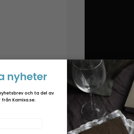
a nyheter
nyhetsbrev och ta del av
 från Kamixa.se.
I lager
Julgran m. LED Ottaw