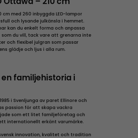
D Ottawa – 210 cm
0 cm med 260 inbyggda LED-lampor
full och lysande julkänsla i hemmet.
nar kan du enkelt forma och anpassa
som du vill, tack vare att grenarna inte
er och flexibel julgran som passar
ens glädje och ljus i alla rum.
en familjehistoria i
985 i Svenljunga av paret Ellinore och
as passion för att skapa vackra
ade som ett litet familjeföretag och
 ett internationellt erkänt varumärke.
ensk innovation, kvalitet och tradition