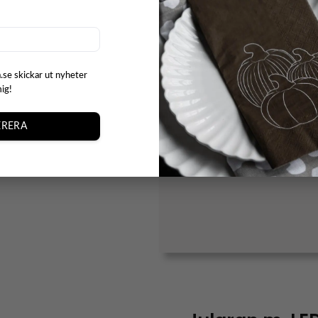
.se skickar ut nyheter
mig!
Kategorier:
Julgranar
,
Ny
RERA
Etiketter:
#återanvändni
#julafton
,
#julgran
Varumärke:
Star Trading