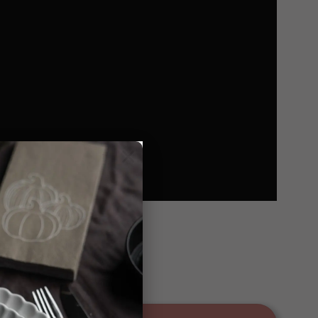
×
a - 210 cm mängd