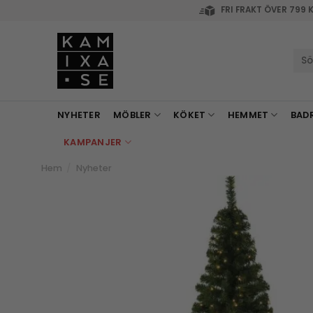
Skip
FRI FRAKT ÖVER 799 
to
content
Sök
efte
NYHETER
MÖBLER
KÖKET
HEMMET
BAD
KAMPANJER
Hem
/
Nyheter