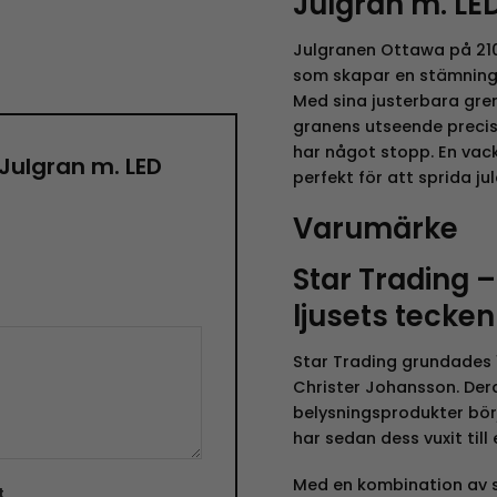
Julgran m. LE
Julgranen Ottawa på 21
som skapar en stämnings
Med sina justerbara gre
granens utseende precis 
har något stopp. En vack
”Julgran m. LED
perfekt för att sprida jul
Varumärke
Star Trading – 
ljusets tecken
Star Trading grundades 1
Christer Johansson. Der
belysningsprodukter börj
har sedan dess vuxit till
Med en kombination av sv
t