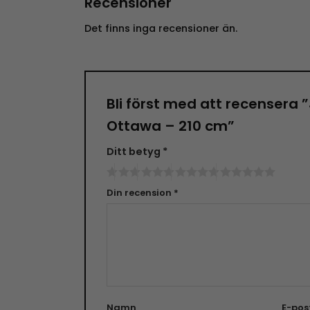
Recensioner
Det finns inga recensioner än.
Bli först med att recensera 
Ottawa – 210 cm”
Ditt betyg
*
Din recension
*
Namn
E-pos