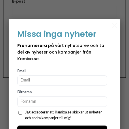
E-post
×
Spara mitt namn, min e-postadress och
Missa inga nyheter
webbplats i denna webbläsare till nästa gång jag
skriver en kommentar.
Prenumerera
på vårt nyhetsbrev och ta
del av nyheter och kampanjer från
Kamixa.se.
Email
Förnamn
Födelsedag, julkort & vykort
Jag accepterar att Kamixa.se skickar ut nyheter
Detta är ett väldigt lätt sätt att sprida lite extra
och andra kampanjer till mig!
glädje omkring sig. Vem blir inte glad av att
komma hem efter en lång dag på arbetet och