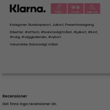
Kategorier:
Budskapskort
,
Julkort
,
Presentinslagning
Etiketter:
#affisch
,
#bokstavligtmålat
,
#julkort
,
#kort
,
#rolig
,
#väggkalender
,
#vykort
Varumärke:
Bokstavligt målat
Recensioner
Det finns inga recensioner än.