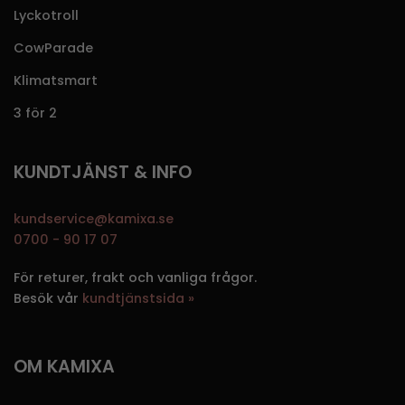
Lyckotroll
CowParade
Klimatsmart
3 för 2
KUNDTJÄNST & INFO
kundservice@kamixa.se
0700 - 90 17 07
För returer, frakt och vanliga frågor.
Besök vår
kundtjänstsida »
OM KAMIXA