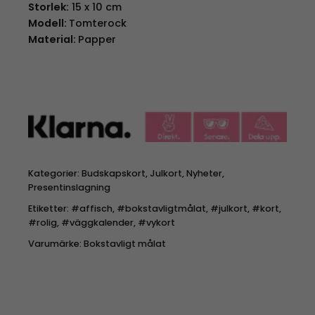
Storlek:
15 x 10 cm
Modell:
Tomterock
Material:
Papper
Kategorier:
Budskapskort
,
Julkort
,
Nyheter
,
Presentinslagning
Etiketter:
#affisch
,
#bokstavligtmålat
,
#julkort
,
#kort
,
#rolig
,
#väggkalender
,
#vykort
Varumärke:
Bokstavligt målat