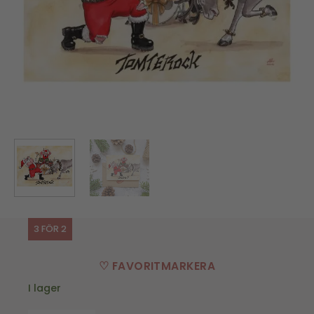
3 FÖR 2
♡ FAVORITMARKERA
I lager