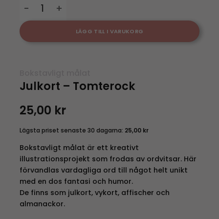
Julkort - Tomterock mängd
LÄGG TILL I VARUKORG
Bokstavligt målat
Julkort – Tomterock
25,00
kr
Lägsta priset senaste 30 dagarna:
25,00
kr
Bokstavligt målat är ett kreativt
illustrationsprojekt som frodas av ordvitsar. Här
förvandlas vardagliga ord till något helt unikt
med en dos fantasi och humor.
De finns som julkort, vykort, affischer och
almanackor.