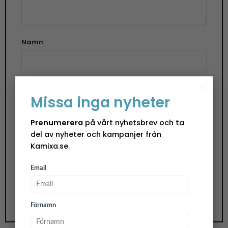
Namn
×
E-post
Missa inga nyheter
Prenumerera
på vårt nyhetsbrev och ta
Spara mitt namn, min e-postadress och
del av nyheter och kampanjer från
Kamixa.se.
webbplats i denna webbläsare till nästa gång jag
skriver en kommentar.
Email
Förnamn