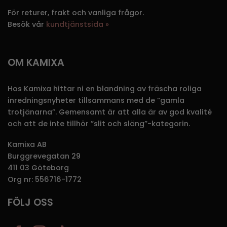
För returer, frakt och vanliga frågor.
Besök vår
kundtjänstsida »
OM KAMIXA
Hos Kamixa hittar ni en blandning av fräscha roliga
inredningsnyheter tillsammans med de ”gamla
trotjänarna”. Gemensamt är att alla är av god kvalité
och att de inte tillhör ”slit och släng”-kategorin.
Kamixa AB
Burggrevegatan 29
411 03 Göteborg
Org nr: 556716-1772
FÖLJ OSS