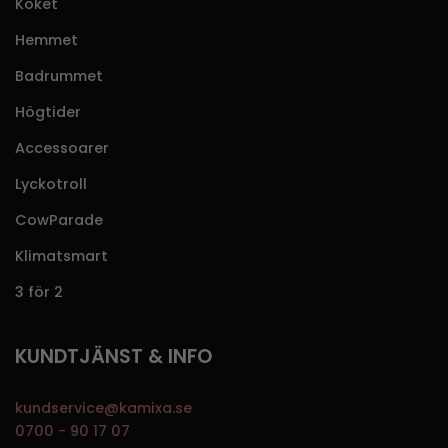
Köket
Hemmet
Badrummet
Högtider
Accessoarer
Lyckotroll
CowParade
Klimatsmart
3 för 2
KUNDTJÄNST & INFO
kundservice@kamixa.se
0700 - 90 17 07