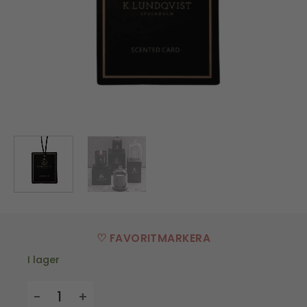
♡ FAVORITMARKERA
I lager
Doftkort Boulevard mängd