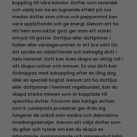
koppling till våra känslor. Dofter som lavendel
och vanilj kan ha en lugnande effekt på oss
medan dofter som citrus och pepparmint kan
vara upplyftande och ge energi. Genom att ha
ett hem som luktar gott ger man ett starkt
intryck till gäster. Doftljus eller doftpinnar i
hallen eller vardagsrummet är ett bra sätt för
att sprida en väldoftande och behaglig doft i
hela hemmet. Doft kan även skapa en viktig roll i
att skapa rutiner och minnen. En viss doft kan
förknippas med avkoppling efter en lång dag
eller en speciell högtid. Genom att ha doftljus
eller doftpinnar i hemmet regelbundet, kan du
skapa starka minnen som är kopplade till
specifika dofter. Förutom den härliga doften
som K. Lundqvists produkter ger ifrån sig,
fungerar de också som vackra och dekorativa
inredningsdetaljer. Genom att välja dofter som
du gillar och tycker om kan du skapa en
inbjudande, avslappnande och minnesvärd miljö