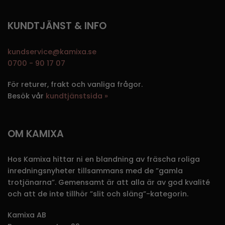
KUNDTJÄNST & INFO
kundservice@kamixa.se
0700 - 90 17 07
För returer, frakt och vanliga frågor.
Besök vår
kundtjänstsida »
OM KAMIXA
Hos Kamixa hittar ni en blandning av fräscha roliga
inredningsnyheter tillsammans med de ”gamla
trotjänarna”. Gemensamt är att alla är av god kvalité
och att de inte tillhör ”slit och släng”-kategorin.
Kamixa AB