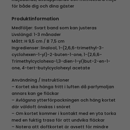
för både dig och dina gäster
Produktinformation
Medföljer: Svart band som kan justeras
Livslängd: 1-3 månader
Mått: H 9,5 cm / B 7,5 cm
Ingredienser: linalool, 1-(2,6,6-trimethyl-3-
cyclohexen-1-yl)-2-buten-1-one, 1-(2,6,6-
Trimethylcyclohexa-1,3-dien-1-yl)but-2-en-1-
one, 4-tert-butylcyclohexyl acetate
Användning / Instruktioner
– Kortet ska hänga fritt i luften då parfymoljan
annars kan ge fläckar
– Avlägsna ytterförpackningen och häng kortet
där väldoft önskas i snöret
– Om kortet kommer i kontakt med en yta torka
med en fuktig trasa för att undvika fläckar
– Notera att doftkortet är avsett för mindre