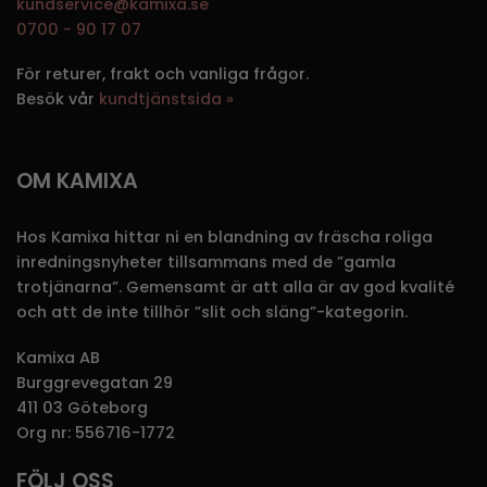
kundservice@kamixa.se
0700 - 90 17 07
För returer, frakt och vanliga frågor.
Besök vår
kundtjänstsida »
OM KAMIXA
Hos Kamixa hittar ni en blandning av fräscha roliga
inredningsnyheter tillsammans med de ”gamla
trotjänarna”. Gemensamt är att alla är av god kvalité
och att de inte tillhör ”slit och släng”-kategorin.
Kamixa AB
Burggrevegatan 29
411 03 Göteborg
Org nr: 556716-1772
FÖLJ OSS