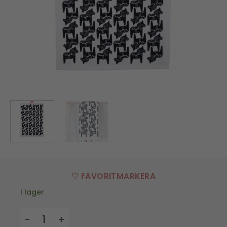
♡ FAVORITMARKERA
I lager
Kökshandduk - Dalahäst mängd