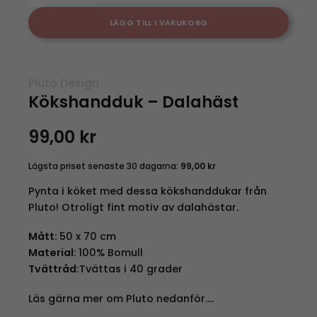
LÄGG TILL I VARUKORG
Pluto Design
Kökshandduk – Dalahäst
99,00
kr
Lägsta priset senaste 30 dagarna:
99,00
kr
Pynta i köket med dessa kökshanddukar från
Pluto! Otroligt fint motiv av dalahästar.
Mått:
50 x 70 cm
Material:
100% Bomull
Tvättråd:
Tvättas i 40 grader
Läs gärna mer om Pluto nedanför….