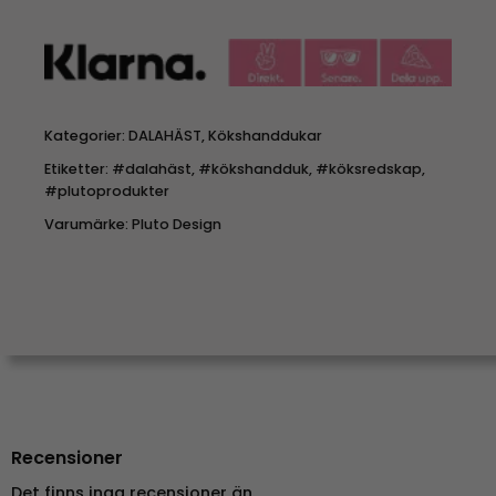
Kategorier:
DALAHÄST
,
Kökshanddukar
Etiketter:
#dalahäst
,
#kökshandduk
,
#köksredskap
,
#plutoprodukter
Varumärke:
Pluto Design
Recensioner
Det finns inga recensioner än.