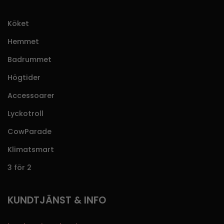
Köket
Hemmet
Badrummet
Högtider
Accessoarer
Lyckotroll
CowParade
Klimatsmart
3 för 2
KUNDTJÄNST & INFO