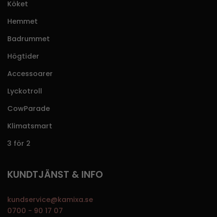
Köket
Hemmet
Badrummet
Högtider
Accessoarer
Lyckotroll
CowParade
Klimatsmart
3 för 2
KUNDTJÄNST & INFO
kundservice@kamixa.se
0700 - 90 17 07