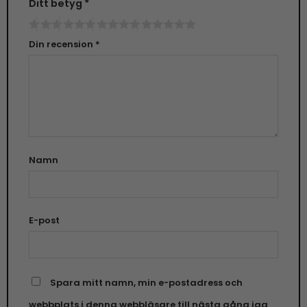
Ditt betyg
*
Din recension
*
Namn
E-post
Spara mitt namn, min e-postadress och
webbplats i denna webbläsare till nästa gång jag