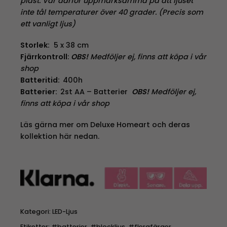
plast. Var därför uppmärksamma på att ljuset
inte tål temperaturer över 40 grader. (Precis som
ett vanligt ljus)
Storlek:
5 x 38 cm
Fjärrkontroll
:
OBS!
Medföljer ej, finns att köpa i vår
shop
Batteritid:
400h
Batterier:
2st AA – Batterier
OBS!
Medföljer ej,
finns att köpa i vår shop
Läs gärna mer om Deluxe Homeart och deras
kollektion här nedan.
Kategori:
LED-Ljus
Etiketter:
#batterier
,
#blockljus
,
#flerafärger
,