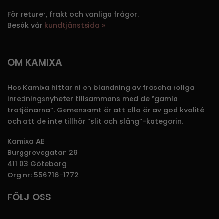
För returer, frakt och vanliga frågor.
Besök vår
kundtjänstsida »
OM KAMIXA
Hos Kamixa hittar ni en blandning av fräscha roliga
inredningsnyheter tillsammans med de ”gamla
trotjänarna”. Gemensamt är att alla är av god kvalité
och att de inte tillhör ”slit och släng”-kategorin.
Kamixa AB
Burggrevegatan 29
411 03 Göteborg
Org nr: 556716-1772
FÖLJ OSS