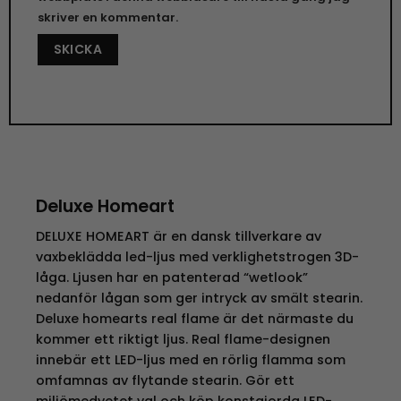
skriver en kommentar.
Deluxe Homeart
DELUXE HOMEART är en dansk tillverkare av
vaxbeklädda led-ljus med verklighetstrogen 3D-
låga. Ljusen har en patenterad “wetlook”
nedanför lågan som ger intryck av smält stearin.
Deluxe homearts real flame är det närmaste du
kommer ett riktigt ljus. Real flame-designen
innebär ett LED-ljus med en rörlig flamma som
omfamnas av flytande stearin. Gör ett
miljömedvetet val och köp konstgjorda LED-