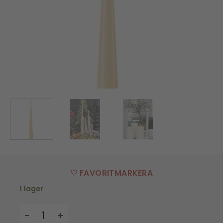
♡ FAVORITMARKERA
I lager
Konljus LED - cream - 5*38 cm mängd