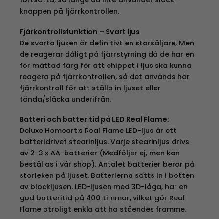
knappen på fjärrkontrollen.
Fjärkontrollsfunktion – Svart ljus
De svarta ljusen är definitivt en storsäljare, Men
de reagerar dåligt på fjärrstyrning då de har en
för mättad färg för att chippet i ljus ska kunna
reagera på fjärrkontrollen, så det används här
fjärrkontroll för att ställa in ljuset eller
tända/släcka underifrån.
Batteri och batteritid på LED Real Flame:
Deluxe Homeart:s Real Flame LED-ljus är ett
batteridrivet stearinljus. Varje stearinljus drivs
av 2-3 x AA-batterier (Medföljer ej, men kan
beställas i vår shop). Antalet batterier beror på
storleken på ljuset. Batterierna sätts in i botten
av blockljusen. LED-ljusen med 3D-låga, har en
god batteritid på 400 timmar, vilket gör Real
Flame otroligt enkla att ha ståendes framme.