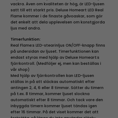
vackra. Även om kvaliteten är hög, är LED-ljusen
satt till ett starkt pris. Deluxe Homeart LED Real
Flame kommer i de finaste gåvoaskar, som gör
det enkelt att dela upplevelsen om konstgjorda
ljus med andra.
Timerfunktion:
Real Flame:s LED-stearinljus ON/OFF-knapp finns
på undersidan av ljuset. Timerfunktionen kan
endast styras med hjälp av Deluxe Homeart:s
fjärrkontroll. (Medföljer ej, men kan beställas i
vår shop)
Med hjälp av fjärrkontrollen kan LED-ljusen
ställas in på att släckas automatiskt efter
antingen 2, 4, 6 eller 8 timmar. Sätter du timern
på t.ex. 8 timmar, kommer ljuset slockna
automatiskt efter 8 timmar. Och tack vare den
inbyggda timern kommer ljuset tändas igen
efter 16 timmar. På det viset kommer det att
fortsätta, så länge du inte använder släck-