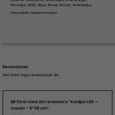
#kronljus
,
#LED
,
#ljus
,
#mys
,
#svart
,
#tändaljus
Varumärke:
Deluxe Homeart
Recensioner
Det finns inga recensioner än.
Bli först med att recensera ”Konljus LED –
cream – 5*38 cm”