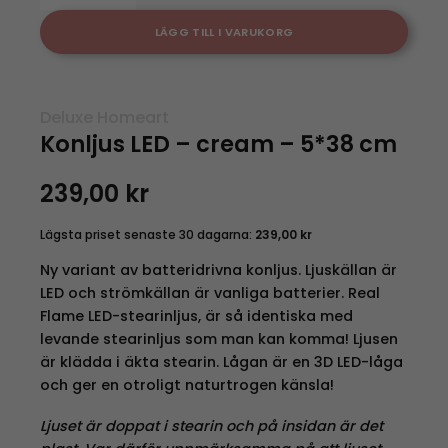
LÄGG TILL I VARUKORG
Deluxe Homeart
Konljus LED – cream – 5*38 cm
239,00
kr
Lägsta priset senaste 30 dagarna:
239,00
kr
Ny variant av batteridrivna konljus. Ljuskällan är
LED och strömkällan är vanliga batterier. Real
Flame LED-stearinljus, är så identiska med
levande stearinljus som man kan komma!
Ljusen
är klädda i äkta stearin. Lågan är en 3D LED-låga
och ger en otroligt naturtrogen känsla!
Ljuset är doppat i stearin och på insidan är det