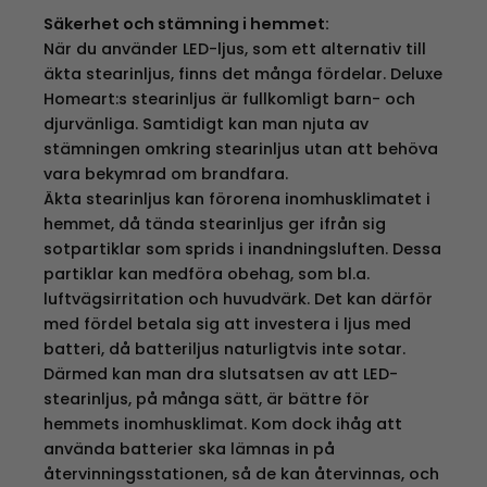
Säkerhet och stämning i hemmet:
När du använder LED-ljus, som ett alternativ till
äkta stearinljus, finns det många fördelar. Deluxe
Homeart:s stearinljus är fullkomligt barn- och
djurvänliga. Samtidigt kan man njuta av
stämningen omkring stearinljus utan att behöva
vara bekymrad om brandfara.
Äkta stearinljus kan förorena inomhusklimatet i
hemmet, då tända stearinljus ger ifrån sig
sotpartiklar som sprids i inandningsluften. Dessa
partiklar kan medföra obehag, som bl.a.
luftvägsirritation och huvudvärk. Det kan därför
med fördel betala sig att investera i ljus med
batteri, då batteriljus naturligtvis inte sotar.
Därmed kan man dra slutsatsen av att LED-
stearinljus, på många sätt, är bättre för
hemmets inomhusklimat. Kom dock ihåg att
använda batterier ska lämnas in på
återvinningsstationen, så de kan återvinnas, och