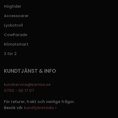
Högtider
Accessoarer
Lyckotroll
CowParade
Klimatsmart
3 för 2
KUNDTJÄNST & INFO
kundservice@kamixa.se
0700 - 90 17 07
För returer, frakt och vanliga frågor.
Besök vår
kundtjänstsida »