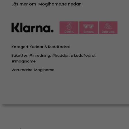
Läs mer om Mogihome.se nedan!
Kategori:
Kuddar & Kuddfodral
Etiketter:
#inredning
,
#kuddar
,
#kuddfodral
,
#mogihome
Varumärke:
Mogihome