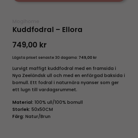
Mogihome
Kuddfodral – Ellora
749,00
kr
Lägsta priset senaste 30 dagarna:
749,00
kr
Lurvigt maffigt kuddfodral med en framsida i
Nya Zeeländsk ull och med en enfärgad baksida i
bomull. Ett fodral i naturnära nyanser som ger
ett lugn till vardagsrummet.
Material:
100% ull/100% bomull
Storlek:
50x50CM
Färg:
Natur/Brun