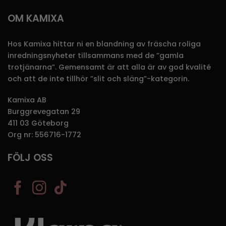
OM KAMIXA
Hos Kamixa hittar ni en blandning av fräscha roliga
inredningsnyheter tillsammans med de ”gamla
trotjänarna”. Gemensamt är att alla är av god kvalité
och att de inte tillhör ”slit och släng”-kategorin.
Kamixa AB
Burggrevegatan 29
411 03 Göteborg
Org nr: 556716-1772
FÖLJ OSS