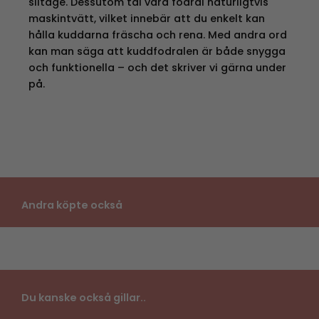
slitage. Dessutom tål våra fodral naturligtvis
maskintvätt, vilket innebär att du enkelt kan
hålla kuddarna fräscha och rena. Med andra ord
kan man säga att kuddfodralen är både snygga
och funktionella – och det skriver vi gärna under
på.
Andra köpte också
Du kanske också gillar..