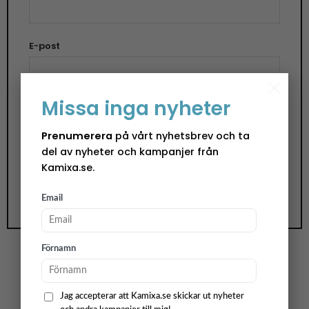
E-post
×
Missa inga nyheter
Spara mitt namn, min e-postadress och
webbplats i denna webbläsare till nästa gång jag
Prenumerera
på vårt nyhetsbrev och ta
skriver en kommentar.
del av nyheter och kampanjer från
Kamixa.se.
Email
Förnamn
Mogihome
Jag accepterar att Kamixa.se skickar ut nyheter