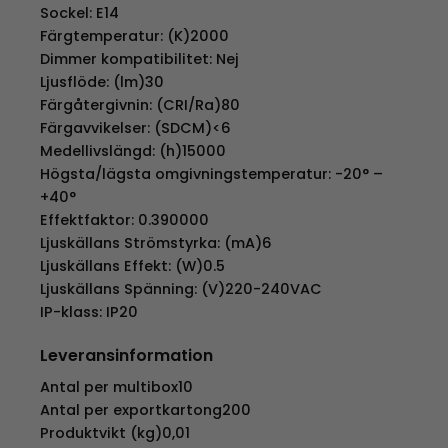
Sockel: E14
Färgtemperatur: (K)2000
Dimmer kompatibilitet: Nej
Ljusflöde: (lm)30
Färgåtergivnin: (CRI/Ra)80
Färgavvikelser: (SDCM)<6
Medellivslängd: (h)15000
Högsta/lägsta omgivningstemperatur: -20° –
+40°
Effektfaktor: 0.390000
Ljuskällans Strömstyrka: (mA)6
Ljuskällans Effekt: (W)0.5
Ljuskällans Spänning: (V)220-240VAC
IP-klass: IP20
Leveransinformation
Antal per multibox10
Antal per exportkartong200
Produktvikt (kg)0,01