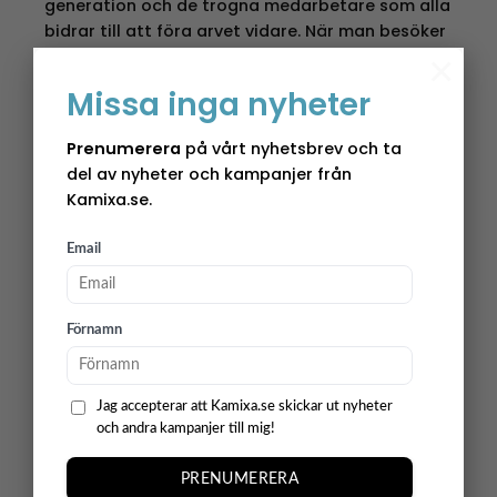
generation och de trogna medarbetare som alla
bidrar till att föra arvet vidare. När man besöker
deras lokaler i Svenljunga kan man inte annat än
×
att imponeras. Allt är genomtänkt och man kan
Missa inga nyheter
verkligen se hur de arbetar för att alltid ligga i
framkant.
Prenumerera
på vårt nyhetsbrev och ta
del av nyheter och kampanjer från
Stort sortiment av belysning för varje
Kamixa.se.
tillfälle
I vår web-shop kan du enkelt utforska Star
Email
Trading’s breda sortiment, från eleganta
ljusslingor och fönsterlampor till dekorativa
utomhuslampor och juldekorationer.
Förnamn
Oavsett säsong hittar du alltid produkter som
gör ditt hem eller trädgård till något alldeles
Jag accepterar att Kamixa.se skickar ut nyheter
extra. Hög kvalitet och hållbarhet är ett signum
och andra kampanjer till mig!
för Star Trading och kan finnas i varje produkt –
betyder att du kan lysa upp tillvaron på ett
PRENUMERERA
miljömedvetet sätt.