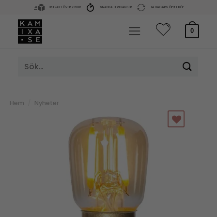
Skip
FRI FRAKT ÖVER 799 KR
SNABBA LEVERANSER
14 DAGARS ÖPPET KÖP
to
content
0
Sök
efter:
Hem
/
Nyheter