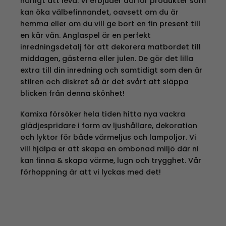
härligt att leva. Vi erbjuder därför produkter som
kan öka välbefinnandet, oavsett om du är
hemma eller om du vill ge bort en fin present till
en kär vän. Änglaspel är en perfekt
inredningsdetalj för att dekorera matbordet till
middagen, gästerna eller julen. De gör det lilla
extra till din inredning och samtidigt som den är
stilren och diskret så är det svårt att släppa
blicken från denna skönhet!
Kamixa försöker hela tiden hitta nya vackra
glädjespridare i form av ljushållare, dekoration
och lyktor för både värmeljus och lampoljor. Vi
vill hjälpa er att skapa en ombonad miljö där ni
kan finna & skapa värme, lugn och trygghet. Vår
förhoppning är att vi lyckas med det!