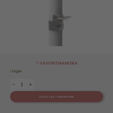
♡ FAVORITMARKERA
I lager
Ljussläckare - Northen Star - 2pcs mängd
LÄGG TILL I VARUKORG