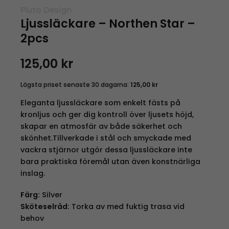
Pluto Design
Ljussläckare – Northen Star –
2pcs
125,00
kr
Lägsta priset senaste 30 dagarna:
125,00
kr
Eleganta ljussläckare som enkelt fästs på
kronljus och ger dig kontroll över ljusets höjd,
skapar en atmosfär av både säkerhet och
skönhet.Tillverkade i stål och smyckade med
vackra stjärnor utgör dessa ljussläckare inte
bara praktiska föremål utan även konstnärliga
inslag.
Färg:
Silver
Sköteselråd:
Torka av med fuktig trasa vid
behov