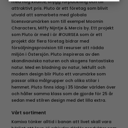
med hög kvalité, snygg förpackning och till
attraktivt pris. Pluto är ett företag som blivit
utvald att samarbeta med globala
licensvarumärken som till exempel Moomin
Characters, Miffy Nijntje & Mercis by. Ett projekt
som Pluto är med i är #OURSEA som är ett
projekt där flera företag bidrar med
försäljningsprovision till resurser att rädda
miljön i Östersjön. Pluto inspireras av den
skandinaviska naturen och skogens fantastiska
natur. Med en bladning av natur, lekfullt och
modern design blir Pluto ett varumärke som
passar olika målgrupper och olika stilar i
hemmet. Pluto finns idag i 35 länder världen över
och håller samma klass som de gjorde för 25 år
sedan med stilren design med det lilla extra.
Vårt sortiment
Kamixa tänker alltid i banan att livet skall vara