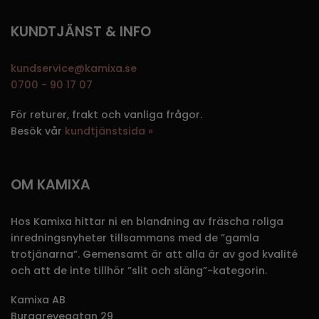
KUNDTJÄNST & INFO
kundservice@kamixa.se
0700 - 90 17 07
För returer, frakt och vanliga frågor.
Besök vår
kundtjänstsida »
OM KAMIXA
Hos Kamixa hittar ni en blandning av fräscha roliga
inredningsnyheter tillsammans med de ”gamla
trotjänarna”. Gemensamt är att alla är av god kvalité
och att de inte tillhör ”slit och släng”-kategorin.
Kamixa AB
Burggrevegatan 29