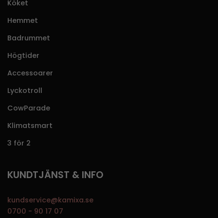
Köket
Hemmet
Badrummet
Högtider
Accessoarer
Lyckotroll
CowParade
Klimatsmart
3 för 2
KUNDTJÄNST & INFO
kundservice@kamixa.se
0700 - 90 17 07