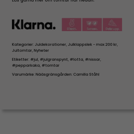
Kategorier:
Juldekorationer
,
Julklappslek - max 200 kr
,
Jultomtar
,
Nyheter
Etiketter:
#jul
,
#julgranspynt
,
#lotta
,
#nissar
,
#pepparkaka
,
#tomtar
Varumärke:
Nääsgränsgården: Camilla Ståhl