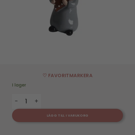
♡ FAVORITMARKERA
I lager
Lotta, pepparkaka H.8cm mängd
LÄGG TILL I VARUKORG