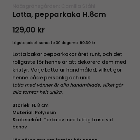
Nääsgränsgården: Camilla Ståhl
Lotta, pepparkaka H.8cm
129,00
kr
Lägsta priset senaste 30 dagarna:
90,30
kr
Lotta bakar pepparkakor året runt, och det
roligaste för henne är att dekorera dem med
kristyr. Varje Lotta är handmålad, vilket gör
henne både personlig och unik.
Lotta med vänner är alla handmålade, vilket gör
alla tomtar helt unika.
Storlek:
H. 8 cm
Material:
Polyresin
Sköteselråd:
Torka av med fuktig trasa vid
behov
Läs gärna mer om tomtar här nedan.