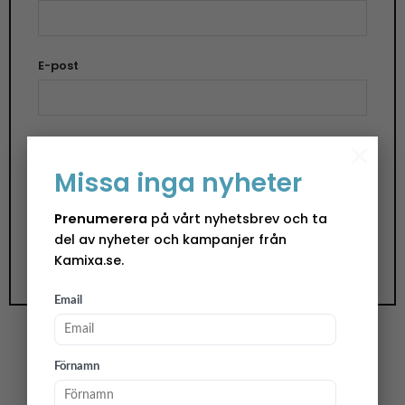
E-post
×
Spara mitt namn, min e-postadress och
Missa inga nyheter
webbplats i denna webbläsare till nästa gång jag
skriver en kommentar.
Prenumerera
på vårt nyhetsbrev och ta
del av nyheter och kampanjer från
Kamixa.se.
Email
Förnamn
Juldekoration Lotta, pepparkaka