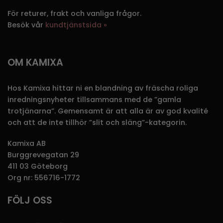
För returer, frakt och vanliga frågor.
Besök vår
kundtjänstsida »
OM KAMIXA
Hos Kamixa hittar ni en blandning av fräscha roliga
inredningsnyheter tillsammans med de ”gamla
trotjänarna”. Gemensamt är att alla är av god kvalité
och att de inte tillhör ”slit och släng”-kategorin.
Kamixa AB
Burggrevegatan 29
411 03 Göteborg
Org nr: 556716-1772
FÖLJ OSS