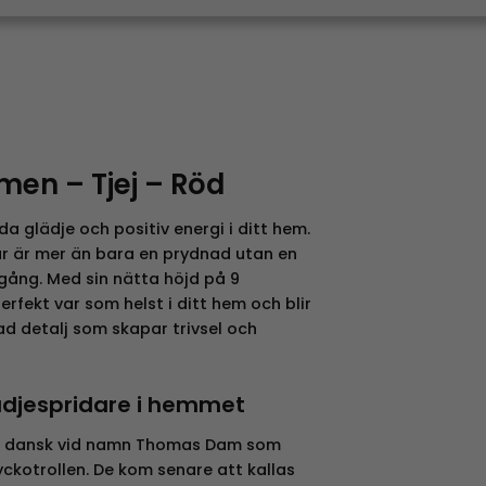
men – Tjej – Röd
ida glädje och positiv energi i ditt hem.
ur är mer än bara en prydnad utan en
gång. Med sin nätta höjd på 9
rfekt var som helst i ditt hem och blir
d detalj som skapar trivsel och
lädjespridare i hemmet
en dansk vid namn Thomas Dam som
ckotrollen. De kom senare att kallas