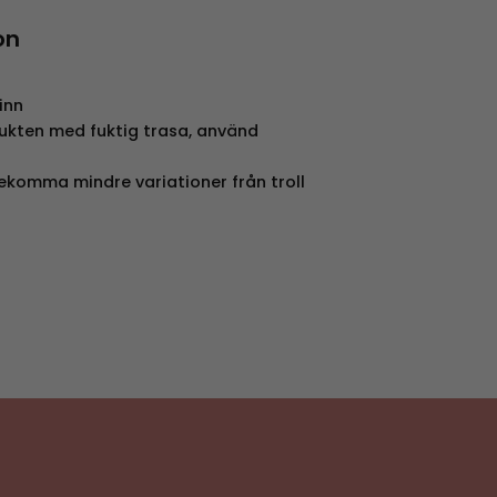
on
kinn
ukten med fuktig trasa, använd
rekomma mindre variationer från troll