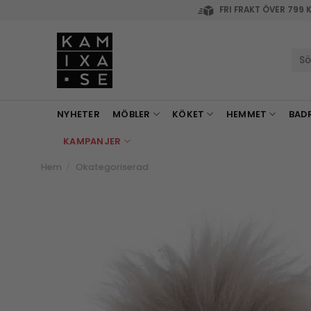
Skip
FRI FRAKT ÖVER 799 
to
content
Sök
efte
NYHETER
MÖBLER
KÖKET
HEMMET
BAD
KAMPANJER
Hem
/
Okategoriserad