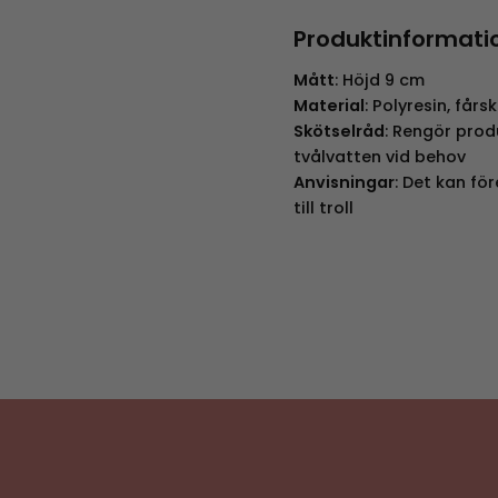
Produktinformati
Mått
: Höjd 9 cm
Material
: Polyresin, fårs
Skötselråd
: Rengör prod
tvålvatten vid behov
Anvisningar
: Det kan fö
till troll