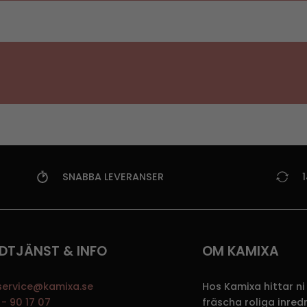
SNABBA LEVERANSER
DTJÄNST & INFO
OM KAMIXA
service@kamixa.se
Hos Kamixa hittar ni
- 90 17 07
fräscha roliga inre