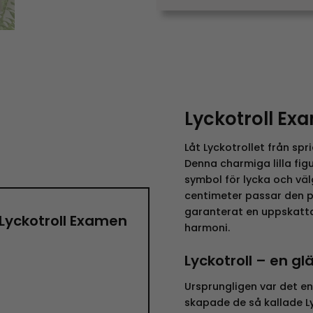
Lyckotroll Exa
Låt Lyckotrollet från spr
Denna charmiga lilla fig
symbol för lycka och väl
centimeter passar den pe
garanterat en uppskatta
”Lyckotroll Examen
harmoni.
Lyckotroll – en g
Ursprungligen var det 
skapade de så kallade Ly