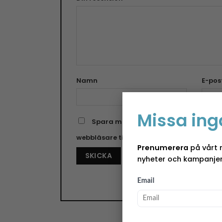
Namn
E-pos
Missa ing
Spara mitt namn, min e-postadress o
webbläsare till nästa gång jag skriver e
Prenumerera
på vårt 
nyheter och kampanjer
Email