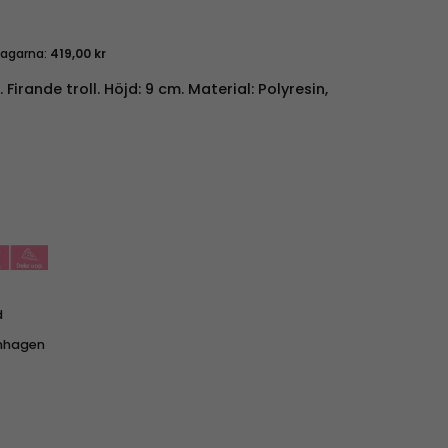
dagarna:
419,00
kr
 Firande troll. Höjd: 9 cm. Material: Polyresin,
d
nhagen