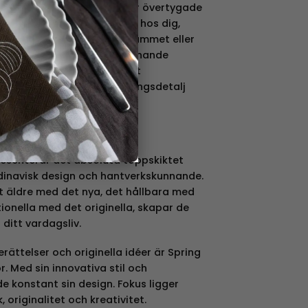
t inredningssortiment och är övertygade
ig fantastiskt bra hemma hos dig,
 placera dem i hallen, sovrummet eller
trollen finns i många spännande
r och innehar alla ett riktigt
dra ord en perfekt inredningsdetalj
mgivare
esenterar det absoluta toppskiktet
dinavisk design och hantverkskunnande.
äldre med det nya, det hållbara med
ionella med det originella, skapar de
 ditt vardagsliv.
erättelser och originella idéer är Spring
 Med sin innovativa stil och
 konstant sin design. Fokus ligger
k, originalitet och kreativitet.