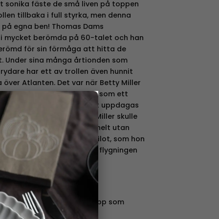
lt sonika fäste de små liven på toppen
llen tillbaka i full styrka, men denna
tå på egna ben! Thomas Dams
bli mycket berömda på 60-talet och han
berömd för sin förmåga att hitta de
et. Under sina många årtionden som
ydare har ett av trollen även hunnit
 över Atlanten. Det var när Betty Miller
 som första kvinnliga pilot som ett
×
 med på resan. Detta kom att uppdagas
n i Vita Huset, när Betty Miller skulle
drift. Hon bestämde sig då helt utan
t Lyckotroll som sin andrepilot, som hon
 både lycka och tur under flygningen
 lyckotrollen
da med dig på en nostalgitripp som
mnat 16 Lyckotroll, varav 6