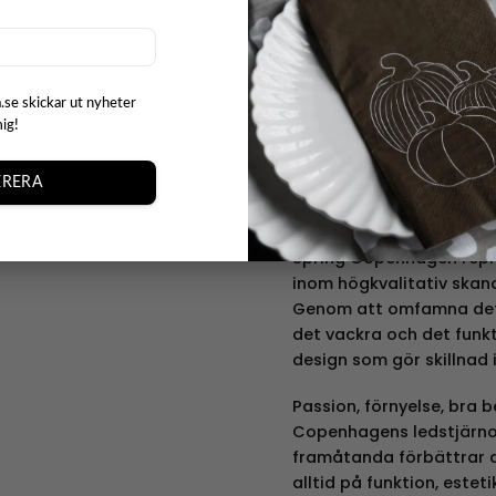
specialdesignade, i vår
om att de kommer göra s
oavsett om du väljer att
vardagsrummet. De små 
.se skickar ut nyheter
färger, tre olika storleka
mig!
imponerande hår. Med an
att ställa upp på ett
RERA
Designer och for
Spring Copenhagen repr
inom högkvalitativ skan
Genom att omfamna det 
det vackra och det funkt
design som gör skillnad i
Passion, förnyelse, bra b
Copenhagens ledstjärnor.
framåtanda förbättrar de
alltid på funktion, esteti