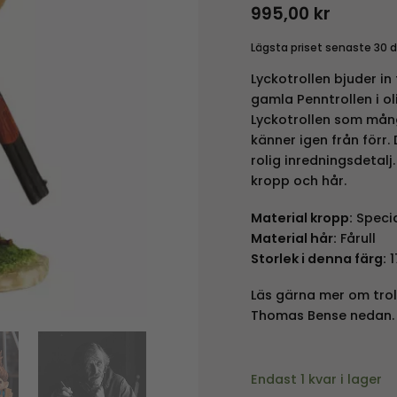
995,00
kr
Lägsta priset senaste 30 
Lyckotrollen bjuder in 
gamla Penntrollen i ol
Lyckotrollen som mån
känner igen från förr.
rolig inredningsdetalj
kropp och hår.
Material kropp:
Speci
Material hår:
Fårull
Storlek i denna färg:
1
Läs gärna mer om tro
Thomas Bense nedan.
Endast 1 kvar i lager