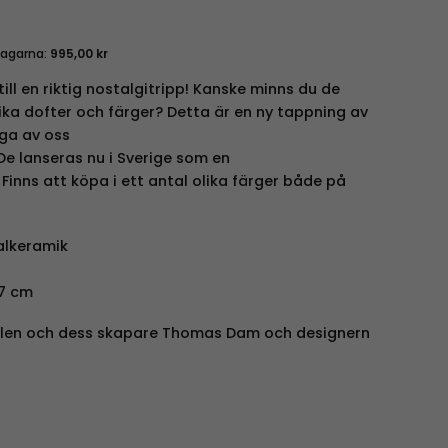
dagarna:
995,00
kr
till en riktig nostalgitripp! Kanske minns du de
ika dofter och färger? Detta är en ny tappning av
ga av oss
 De lanseras nu i Sverige som en
. Finns att köpa i ett antal olika färger både på
alkeramik
7 cm
llen och dess skapare Thomas Dam och designern