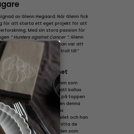
ägare
signad av Glenn Hegaard. När Glenn fick
för att starta ett eget projekt för att
cerforskning. Med sin stora passion för
ingen
” Hunters against Cancer “.
Glenn
×
ncer 2016. Hans sista önskan var att
rsäljningen av detta lyckotroll till
”
.
lädjespridare i hemmet
en dansk vid namn Thomas Dam som
ckotrollen. De kom senare att kallas
lt sonika fäste de små liven på toppen
llen tillbaka i full styrka, men denna
tå på egna ben! Thomas Dams
bli mycket berömda på 60-talet och han
berömd för sin förmåga att hitta de
et. Under sina många årtionden som