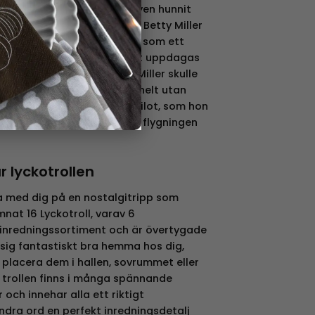
ydare har ett av trollen även hunnit
 över Atlanten. Det var när Betty Miller
 som första kvinnliga pilot som ett
 med på resan. Detta kom att uppdagas
n i Vita Huset, när Betty Miller skulle
drift. Hon bestämde sig då helt utan
t Lyckotroll som sin andrepilot, som hon
 både lycka och tur under flygningen
 lyckotrollen
da med dig på en nostalgitripp som
mnat 16 Lyckotroll, varav 6
t inredningssortiment och är övertygade
ig fantastiskt bra hemma hos dig,
 placera dem i hallen, sovrummet eller
trollen finns i många spännande
r och innehar alla ett riktigt
dra ord en perfekt inredningsdetalj