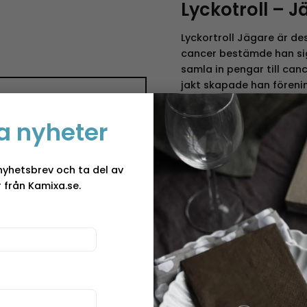
Lyckotroll – J
Lyckortroll Jägare är de
cancer bestämde han sig 
samla in pengar till can
jakt skapade han fören
förlorade kampen mot ca
Lyckotroll –
donera intäkterna från fö
a nyheter
Hunters against Cancer “
Lyckotroll – en g
nyhetsbrev och ta del av
 från Kamixa.se.
Ursprungligen var det 
skapade de så kallade Ly
för penntroll, då man he
av pennor. Nu är Lyckotro
gång kan de faktiskt s
trollskapelser kom att 
själv kom att bli världs
roliga små sakerna i liv