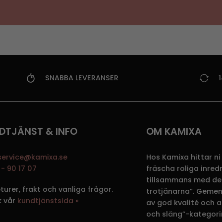
SNABBA LEVERANSER
DTJÄNST & INFO
OM KAMIXA
service@kamixa.se
Hos Kamixa hittar ni
- 90 17 07
fräscha roliga inre
tillsammans med de
eturer, frakt och vanliga frågor.
trotjänarna”. Gemen
k vår
kundtjänstsida »
av god kvalité och att
och släng”-kategori