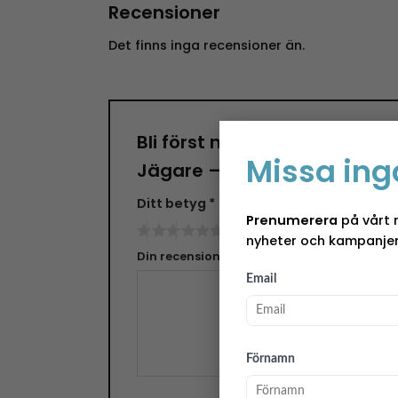
Recensioner
Det finns inga recensioner än.
Bli först med att recensera ”
Missa ing
Jägare – Large”
Ditt betyg
*
Prenumerera
på vårt 
nyheter och kampanjer
Din recension
*
Email
Förnamn