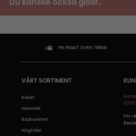
Du kanske också gillar..
FRI FRAKT ÖVER 799KR
VÅRT SORTIMENT
KUN
kund
Köket
0700 
Hemmet
För r
Badrummet
Besö
Högtider