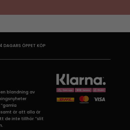
14 DAGARS ÖPPET KÖP
 en blandning av
dningsnyheter
 ”gamla
samt är att alla är
 de inte tillhör ”slit
n.