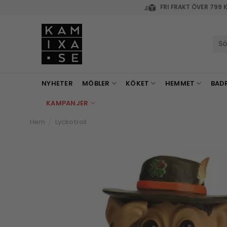
Skip
FRI FRAKT ÖVER 799 
to
content
Sök
efte
NYHETER
MÖBLER
KÖKET
HEMMET
BAD
KAMPANJER
Hem
/
Lyckotroll