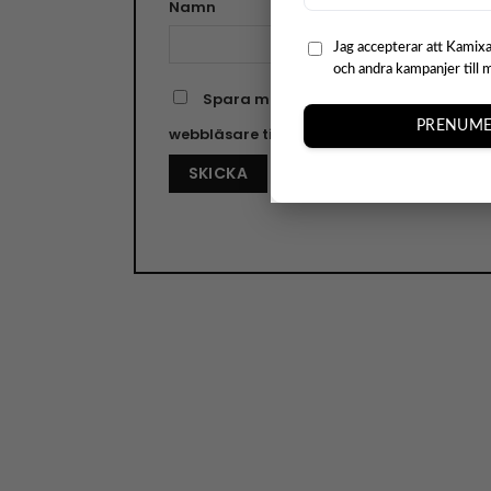
Namn
E-pos
Jag accepterar att Kamixa
och andra kampanjer till 
Spara mitt namn, min e-postadress o
PRENUME
webbläsare till nästa gång jag skriver e