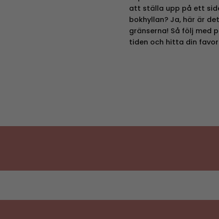
att ställa upp på ett si
bokhyllan? Ja, här är de
gränserna! Så följ med på
tiden och hitta din favor