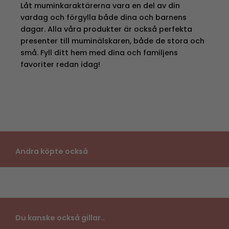
Låt muminkaraktärerna vara en del av din
vardag och förgylla både dina och barnens
dagar. Alla våra produkter är också perfekta
presenter till muminälskaren, både de stora och
små. Fyll ditt hem med dina och familjens
favoriter redan idag!
Andra köpte också
Du kanske också gillar..