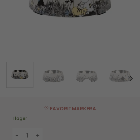
♡ FAVORITMARKERA
I lager
Matskål Mumin - Grå - H 6,8 cm x 22 Ø mängd