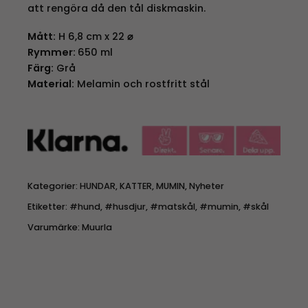
att rengöra då den tål diskmaskin.
Mått:
H 6,8 cm x 22
⌀
Rymmer:
650 ml
Färg:
Grå
Material:
Melamin och rostfritt stål
Kategorier:
HUNDAR
,
KATTER
,
MUMIN
,
Nyheter
Etiketter:
#hund
,
#husdjur
,
#matskål
,
#mumin
,
#skål
Varumärke:
Muurla