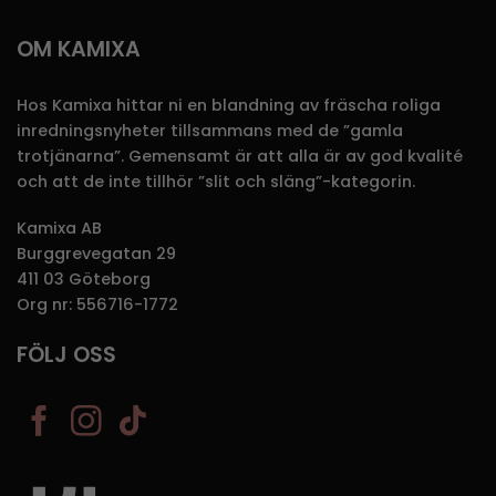
OM KAMIXA
Hos Kamixa hittar ni en blandning av fräscha roliga
inredningsnyheter tillsammans med de ”gamla
trotjänarna”. Gemensamt är att alla är av god kvalité
och att de inte tillhör ”slit och släng”-kategorin.
Kamixa AB
Burggrevegatan 29
411 03 Göteborg
Org nr: 556716-1772
FÖLJ OSS