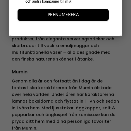
och andra kampanjer till mig!
besökare kunde se hur munblåst glas skapades
och köpa unika produkter direkt från fabriken.
PRENUMERERA
Idag är Muurla ett ledande designhus med fokus
på hållbarhet och tidlös formgivning. Hos Kamixa
hittar du ett brett sortiment av Muurlas
produkter, från eleganta serveringsbrickor och
skärbrädor till vackra emaljmuggar och
multifunktionella vaser – alla designade med
den finska naturens skönhet i åtanke.
Mumin
Genom alla år och fortsatt än i dag är de
fantastiska karaktärerna från Mumin älskade
över hela världen. Under åren har karaktärerna
lämnat boksidorna och flyttat in i TVn och sedan
in i våra hem. Med ljusstakar, äggkoppar, salt &
pepparkar och änglaspel från
kamixa.se
kan du
pryda ditt hem med dina personliga favoriter
från Mumin.