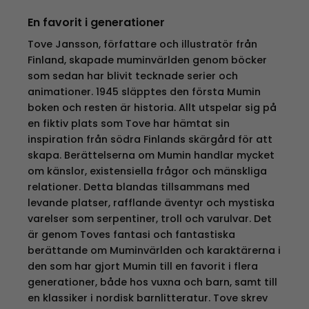
En favorit i generationer
Tove Jansson, författare och illustratör från
Finland, skapade muminvärlden genom böcker
som sedan har blivit tecknade serier och
animationer. 1945 släpptes den första Mumin
boken och resten är historia. Allt utspelar sig på
en fiktiv plats som Tove har hämtat sin
inspiration från södra Finlands skärgård för att
skapa. Berättelserna om Mumin handlar mycket
om känslor, existensiella frågor och mänskliga
relationer. Detta blandas tillsammans med
levande platser, rafflande äventyr och mystiska
varelser som serpentiner, troll och varulvar. Det
är genom Toves fantasi och fantastiska
berättande om Muminvärlden och karaktärerna i
den som har gjort Mumin till en favorit i flera
generationer, både hos vuxna och barn, samt till
en klassiker i nordisk barnlitteratur. Tove skrev