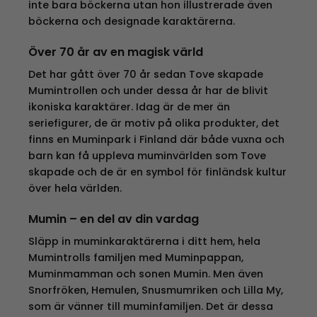
inte bara böckerna utan hon illustrerade även
böckerna och designade karaktärerna.
Över 70 år av en magisk värld
Det har gått över 70 år sedan Tove skapade
Mumintrollen och under dessa år har de blivit
ikoniska karaktärer. Idag är de mer än
seriefigurer, de är motiv på olika produkter, det
finns en Muminpark i Finland där både vuxna och
barn kan få uppleva muminvärlden som Tove
skapade och de är en symbol för finländsk kultur
över hela världen.
Mumin – en del av din vardag
Släpp in muminkaraktärerna i ditt hem, hela
Mumintrolls familjen med Muminpappan,
Muminmamman och sonen Mumin. Men även
Snorfröken, Hemulen, Snusmumriken och Lilla My,
som är vänner till muminfamiljen. Det är dessa