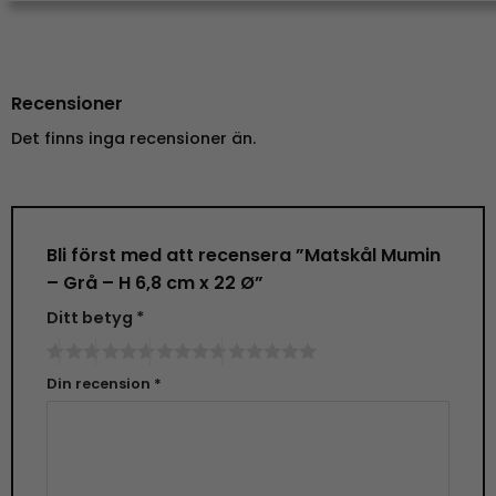
Recensioner
Det finns inga recensioner än.
Bli först med att recensera ”Matskål Mumin
– Grå – H 6,8 cm x 22 Ø”
Ditt betyg
*
Din recension
*