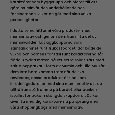
karaktärer som bygger upp och bidrar till att
göra muminvärlden underhållande och
fascinerande, vilket de gör med sina unika
personligheter.
I detta tema hittar ni våra produkter med
muminmotiv och genom dem kan ni ta del av
muminvärlden. Låt äggkopparna vara
samtalsämnet runt frukostbordet, där både de
vuxna och barnens fantasi runt karaktärerna får
flöda. Krydda maten på ett extra roligt sätt med
salt o pepparkar i form av Mumin och Lilla My. Låt
dem inte bara komma fram när de ska
användas, dessa produkter är fina som
inredningsdetaljer med sina muminmotiv att de
alltid kan stå framme på bordet eller bänken
istället för bakom stängda skåpdörrar. Du kan
även ta med dig karaktärerna på språng med
våra shoppingbags med muminmotiv.