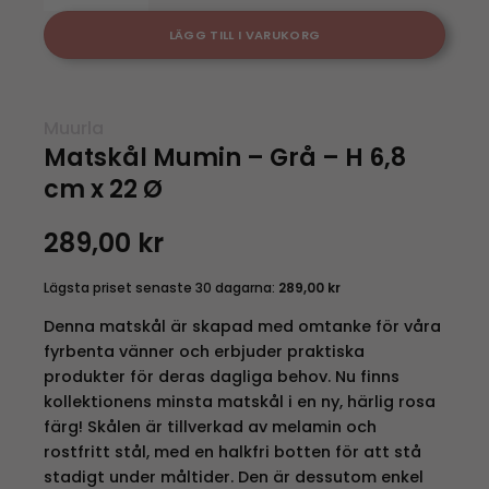
LÄGG TILL I VARUKORG
Muurla
Matskål Mumin – Grå – H 6,8
cm x 22 Ø
289,00
kr
Lägsta priset senaste 30 dagarna:
289,00
kr
Denna matskål är skapad med omtanke för våra
fyrbenta vänner och erbjuder praktiska
produkter för deras dagliga behov. Nu finns
kollektionens minsta matskål i en ny, härlig rosa
färg! Skålen är tillverkad av melamin och
rostfritt stål, med en halkfri botten för att stå
stadigt under måltider. Den är dessutom enkel