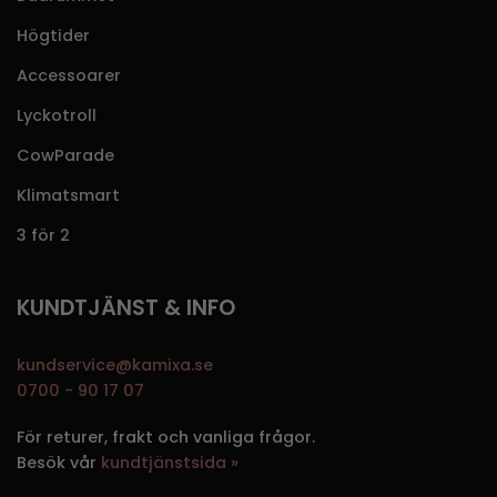
Högtider
Accessoarer
Lyckotroll
CowParade
Klimatsmart
3 för 2
KUNDTJÄNST & INFO
kundservice@kamixa.se
0700 - 90 17 07
För returer, frakt och vanliga frågor.
Besök vår
kundtjänstsida »